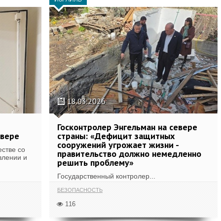
18.03.2026
Госконтролер Энгельман на севере
евере
страны: «Дефицит защитных
сооружений угрожает жизни -
стве со
правительство должно немедленно
влении и
решить проблему»
Государственный контролер...
БЕЗОПАСНОСТЬ
116