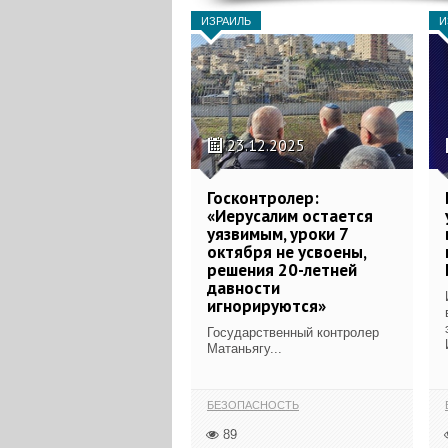
ИЗРАИЛЬ
И
23.12.2025
Госконтролер:
«Иерусалим остается
уязвимым, уроки 7
октября не усвоены,
решения 20-летней
давности
игнорируются»
Государственный контролер
Матаньягу...
БЕЗОПАСНОСТЬ
89