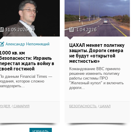
31.05.2026
1.04.2026
Александр Непомнящий
ЦАХАЛ меняет политику
защиты. Дороги севера
1000 кв. км
не будут «открытой
безопасности: Израиль
местностью»
перестал ждать войну в
своей гостиной
Командование ВВС приняло
решение изменить политику
По данным Financial Times —
работы системы ПРО
издания, которое сложно
"Железный купол" и включить
заподозрить...
дороги...
ИУДЕЯ
САМАРИЯ
БЕЗОПАСНОСТЬ
ЦАХАЛ
ИЗРАИЛЬ