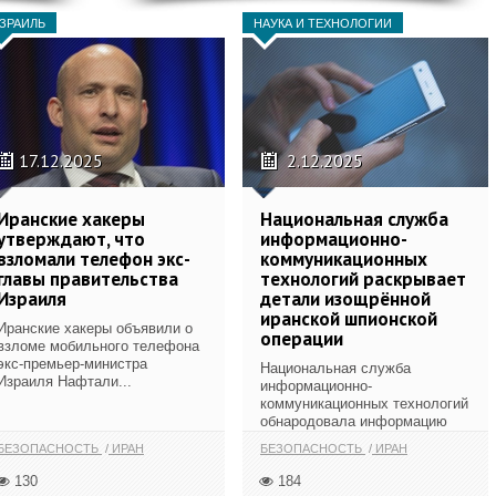
ЗРАИЛЬ
НАУКА И ТЕХНОЛОГИИ
17.12.2025
2.12.2025
Иранские хакеры
Национальная служба
утверждают, что
информационно-
взломали телефон экс-
коммуникационных
главы правительства
технологий раскрывает
Израиля
детали изощрённой
иранской шпионской
Иранские хакеры объявили о
операции
взломе мобильного телефона
экс-премьер-министра
Национальная служба
Израиля Нафтали...
информационно-
коммуникационных технологий
обнародовала информацию
об...
БЕЗОПАСНОСТЬ
ИРАН
БЕЗОПАСНОСТЬ
ИРАН
130
184