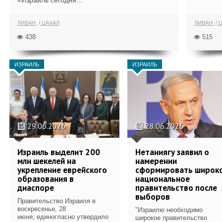
«Израиль сегодня...
ЛИВАН
ЦАХАЛ
ЛИВАН
Ц
438
515
ИЗРАИЛЬ
ИЗРАИЛЬ
29.06.2026
28.06.2026
Израиль выделит 200
Нетаниягу заявил о
млн шекелей на
намерении
укрепление еврейского
сформировать широк
образования в
национальное
диаспоре
правительство после
выборов
Правительство Израиля в
воскресенье, 28
"Израилю необходимо
июня, единогласно утвердило
широкое правительство