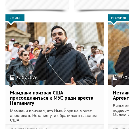
В МИРЕ
ИЗРАИЛЬ
22.07.2026
19.0
Мамдани призвал США
Нетани
присоединиться к МУС ради ареста
Аргент
Нетаниягу
Биньями
поддерж
Мамдани признал, что Нью-Йорк не может
Милею и
арестовать Нетаниягу, и обратился к властям
США