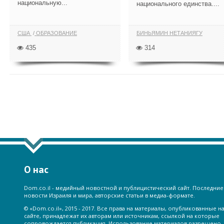
национальную...
национального единства....
США
ОБРАЗОВАНИЕ
БИНЬЯМИН НЕТАНИЯГУ
435
314
ПОКАЗАТЬ ЕЩЁ ПО ТЕГУ "БИНЬЯМИН Н
О нас
Dom.co.il - медийный новостной и публицистический сайт. Последние
новости Израиля и мира, авторские статьи в медиа-формате.
© «Dom.co.il», 2015 - 2017. Все права на материалы, опубликованные н
сайте, принадлежат их авторам или источникам, ссылкой на которые
сопровождается публикация. Использование материалов разрешено