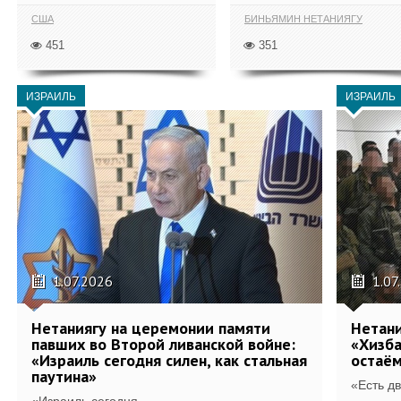
США
БИНЬЯМИН НЕТАНИЯГУ
451
351
ИЗРАИЛЬ
ИЗРАИЛЬ
1.07.2026
1.07
Нетаниягу на церемонии памяти
Нетани
павших во Второй ливанской войне:
«Хизб
«Израиль сегодня силен, как стальная
остаём
паутина»
«Есть дв