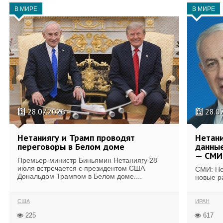
В МИРЕ
В МИРЕ
28.07.2026
28.0
Нетаниягу и Трамп проводят
Нетани
переговоры в Белом доме
данные
— СМИ
Премьер-министр Биньямин Нетаниягу 28
июля встречается с президентом США
СМИ: Не
Дональдом Трампом в Белом доме....
новые р
США
ИРАН
225
617