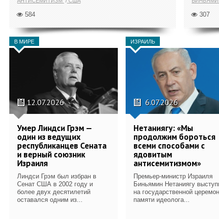
АНТИСЕМИТИЗМ
США
БИНЬЯМИ
584
307
В МИРЕ
ИЗРАИЛЬ
12.07.2026
6.07.2026
Умер Линдси Грэм —
Нетаниягу: «Мы
один из ведущих
продолжим бороться
республиканцев Сената
всеми способами с
и верный союзник
ядовитым
Израиля
антисемитизмом»
Линдси Грэм был избран в
Премьер-министр Израиля
Сенат США в 2002 году и
Биньямин Нетаниягу выступ
более двух десятилетий
на государственной церемо
оставался одним из...
памяти идеолога...