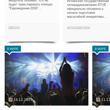
вещатель объявил, что не
Испанская государственная
будет транслировать конкурс
телерадиокомпания RTVE
"Евровидение-2026"...
официально объявила о
начале подготовки
масштабной инициативы...
ЕВРОПА
АНТИСЕМИТИЗМ
В МИРЕ
В МИРЕ
16.12.2025
11.1