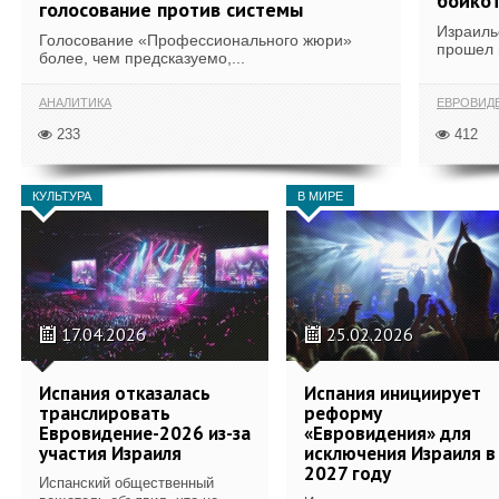
бойко
голосование против системы
Израиль
Голосование «Профессионального жюри»
прошел 
более, чем предсказуемо,...
АНАЛИТИКА
ЕВРОВИД
233
412
КУЛЬТУРА
В МИРЕ
17.04.2026
25.02.2026
Испания отказалась
Испания инициирует
транслировать
реформу
Евровидение-2026 из-за
«Евровидения» для
участия Израиля
исключения Израиля в
2027 году
Испанский общественный