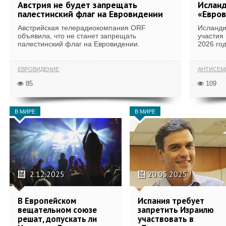
Австрия не будет запрещать
Исланд
палестинский флаг на Евровидении
«Евро
Австрийская телерадиокомпания ORF
Исланди
объявила, что не станет запрещать
участия
палестинский флаг на Евровидении.
2026 году
ЕВРОВИДЕНИЕ
АНТИСЕМ
85
109
В МИРЕ
В МИРЕ
2.12.2025
20.05.2025
В Европейском
Испания требует
вещательном союзе
запретить Израилю
решат, допускать ли
участвовать в