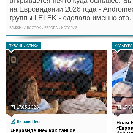
открывается нечто куда большее. В
на Евровидении 2026 года - Androme
группы LELEK - сделало именно это.
БЛИЖНИЙ ВОСТОК
ЕВРОПА
ИСТОРИЯ
ПУБЛИЦИСТИКА
КУЛЬТУРА
17.05.2026
13.0
Виталия Цион
Ноам Б
«Евров
«Евровидение» как тайное