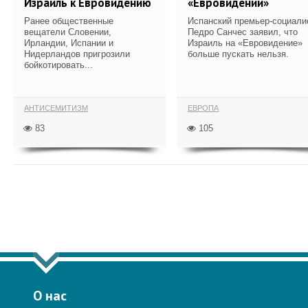
Израиль к Евровидению
«Евровидении»
Ранее общественные
Испанский премьер-социали
вещатели Словении,
Педро Санчес заявил, что
Ирландии, Испании и
Израиль на «Евровидение»
Нидерландов пригрозили
больше пускать нельзя.
бойкотировать...
АНТИСЕМИТИЗМ
ЕВРОПА
83
105
ПОКАЗАТЬ ЕЩЁ ПО ТЕГУ "ЕВРОВИД
О нас