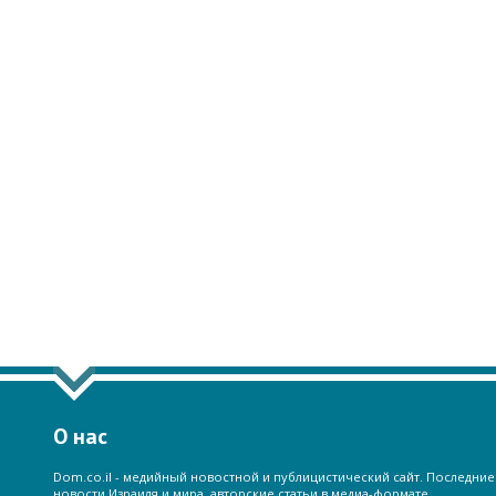
О нас
Dom.co.il - медийный новостной и публицистический сайт. Последние
новости Израиля и мира, авторские статьи в медиа-формате.