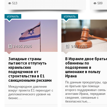
513
589
ИЗРАИЛЬ
ИЗРАИЛЬ
24.05.2026
9.02.2026
Западные страны
В Израиле двое брать
пытаются отпугнуть
обвинены по
израильских
подозрению в
подрядчиков от
шпионаже в пользу
строительства в E1
Ирана
санкционными рисками
По данным прокуратуры, од
из братьев при помощи
Международное давление
второго поддерживал связь 
вокруг проекта E1 переходит с
агентами Ирана, передавая
дипломатического уровня на
сведения, связанные с
бизнес....
безопасностью,...