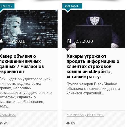
ЗРАИЛЬ
ИЗРАИЛЬ
7.09.2021
5.12.2020
Хакер объявил о
Хакеры угрожают
похищении личных
продать информацию о
данных 7 миллионов
клиентах страховой
израильтян
компании «Ширбит»,
«ставки» растут
Речь идет об удостоверениях
личности, водительских
Группа хакеров BlackShadow
правах, налоговых
объявила о похищении данных
декларациях, уведомлениях о
клиентов страховой...
штрафах, справках о
платежах за образование,
воду,...
КРИМИНАЛ
КРИМИНАЛ
ИНТЕРНЕТ
94
89