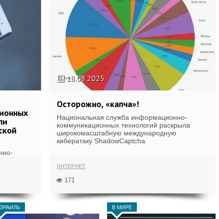
18.08.2025
Осторожно, «капча»!
ионных
Национальная служба информационно-
ли
коммуникационных технологий раскрыла
ской
широкомасштабную международную
кибератаку ShadowCaptcha
нно-
ИНТЕРНЕТ
171
ЗРАИЛЬ
В МИРЕ