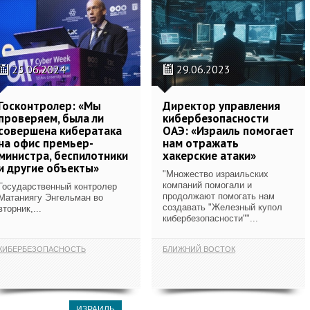
25.06.2024
29.06.2023
Госконтролер: «Мы
Директор управления
проверяем, была ли
кибербезопасности
совершена кибератака
ОАЭ: «Израиль помогает
на офис премьер-
нам отражать
министра, беспилотники
хакерские атаки»
и другие объекты»
"Множество израильских
компаний помогали и
Государственный контролер
продолжают помогать нам
Матаниягу Энгельман во
создавать "Железный купол
вторник,...
кибербезопасности""...
КИБЕРБЕЗОПАСНОСТЬ
БЛИЖНИЙ ВОСТОК
ИЗРАИЛЬ