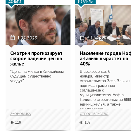
ДЕНЬГИ
ИЗРАИЛЬ
1.02.2023
6.11.2022
Смотрич прогнозирует
Население города Но
скорое падение цен на
а-Галиль вырастет на
жилье
40%
"Цены на жилье в ближайшем
В воскресенье, 6
будущем существенно
ноября, министр
упадут"
строительства Зеэв Элькин
подписал рамочное
соглашение с
муниципалитетом Ноф-а-
Галиль о строительстве 689
единиц жилья, а также
зон делового,
общественного...
ЭКОНОМИКА
СТРОИТЕЛЬСТВО
119
137