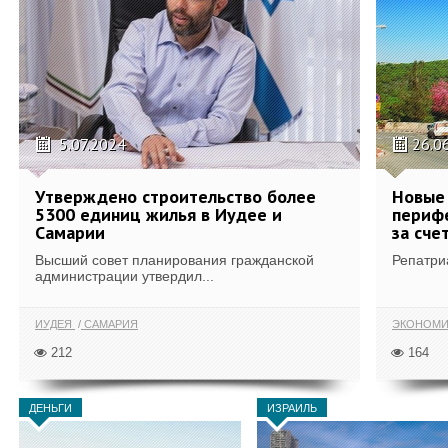
5.07.2024
26.0
Утверждено строительство более
Новые 
5300 единиц жилья в Иудее и
периф
Самарии
за сче
Высший совет планирования гражданской
Репатри
администрации утвердил...
ИУДЕЯ
САМАРИЯ
ЭКОНОМИ
212
164
ДЕНЬГИ
ИЗРАИЛЬ