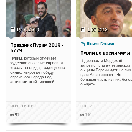
19.03.2019
1.03.2018
Шимон Бриман
Праздник Пурим 2019 -
5779
Пурим во время чумы
Пурим, который отмечает
В древности Мордехай
чудесное спасение евреев от
запретил главам еврейской
угрозы геноцида, традиционно
общины Персии идти на пир
символизировал победу
царя Ахашвероша.. Но
еврейского народа над
большая часть из них, бояс
антисемитской тиранией.
обидеть...
МЕРОПРИЯТИЯ
РОССИЯ
91
110