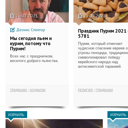
26.02.2021
25.02.2021
Деонис Спектор
Праздник Пурим 2021 
5781
Мы сегодня пьем и
курим, потому что
Пурим, который отмечает
Пурим!
чудесное спасение евреев о
угрозы геноцида, традицион
Всех нас с праздничком,
символизировал победу
веселого доброго пьянства.
еврейского народа над
антисемитской тиранией.
ТРАДИЦИИ
ИУДАИЗМ
РЕЛИГИЯ
ТРАДИЦИИ
ИЗРАИЛЬ
ИЗРАИЛЬ