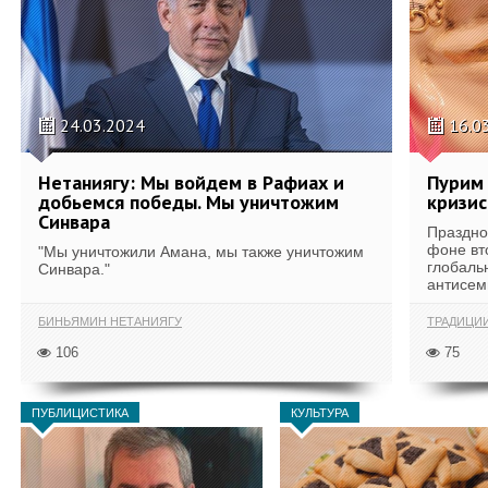
24.03.2024
16.0
Нетаниягу: Мы войдем в Рафиах и
Пурим 
добьемся победы. Мы уничтожим
кризис
Синвара
Праздно
фоне вт
"Мы уничтожили Амана, мы также уничтожим
глобаль
Синвара."
антисем
БИНЬЯМИН НЕТАНИЯГУ
ТРАДИЦИ
106
75
ПУБЛИЦИСТИКА
КУЛЬТУРА