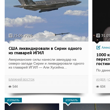
25.06.2026
31.0
Алек
США ликвидировали в Сирии одного
из главарей ИГИЛ
1000 к
перест
Американские силы нанесли авиаудар на
гостин
северо-западе Сирии и ликвидировали одного
из главарей ИГИЛ — Али Хусейна...
По данн
БЛИЖНИЙ ВОСТОК
ИУДЕЯ
С
544
604
ИЗРАИЛЬ
ИЗРАИЛЬ