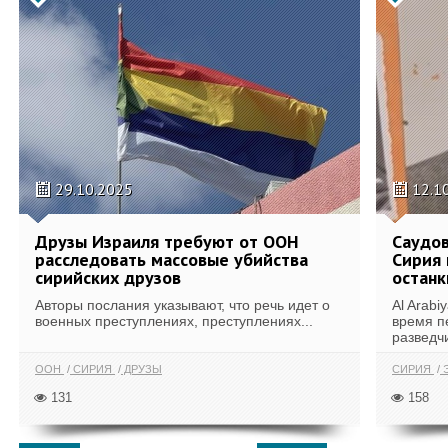
29.10.2025
12.1
Друзы Израиля требуют от ООН
Саудов
расследовать массовые убийства
Сирия
сирийских друзов
останк
Авторы послания указывают, что речь идет о
Al Arab
военных преступлениях, преступлениях...
время п
разведчи
ООН
СИРИЯ
ДРУЗЫ
СИРИЯ
Э
131
158