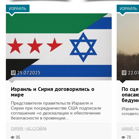
ИЗРАИЛЬ
ИЗРАИЛЬ
25.07.2025
22.0
Израиль и Сирия договорились о
По сце
мире
опасаю
бедуи
Представители правительств Израиля и
Сирии при посредничестве США подписали
Израиль
соглашение «о деэскалации и обеспечении
готовятс
безопасности в провинции...
СИРИЯ
АС-СУЭЙДА
ЦАХАЛ
С
95
78