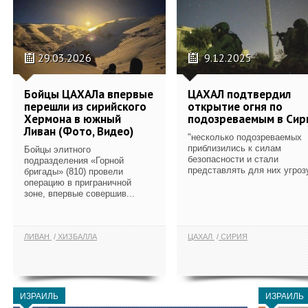
29.03.2026
9.12.2025
Бойцы ЦАХАЛа впервые
ЦАХАЛ подтвердил
перешли из сирийского
открытие огня по
Хермона в южный
подозреваемым в Сир
Ливан (Фото, Видео)
"несколько подозреваемых
приблизились к силам
Бойцы элитного
безопасности и стали
подразделения «Горной
представлять для них угроз
бригады» (810) провели
операцию в приграничной
зоне, впервые совершив...
ЛИВАН
ХИЗБАЛЛА
ЦАХАЛ
СИРИЯ
ИЗРАИЛЬ
ИЗРАИЛЬ