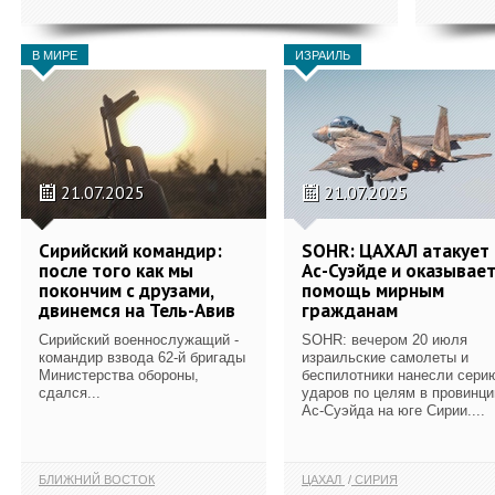
В МИРЕ
ИЗРАИЛЬ
21.07.2025
21.07.2025
Сирийский командир:
SOHR: ЦАХАЛ атакует 
после того как мы
Ас-Суэйде и оказывае
покончим с друзами,
помощь мирным
двинемся на Тель-Авив
гражданам
Сирийский военнослужащий -
SOHR: вечером 20 июля
командир взвода 62-й бригады
израильские самолеты и
Министерства обороны,
беспилотники нанесли сери
сдался...
ударов по целям в провинци
Ас-Суэйда на юге Сирии....
БЛИЖНИЙ ВОСТОК
ЦАХАЛ
СИРИЯ