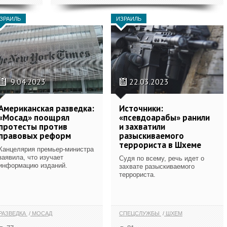
ЗРАИЛЬ
ИЗРАИЛЬ
9.04.2023
22.03.2023
Американская разведка:
Источники:
«Мосад» поощрял
«псевдоарабы» ранили
протесты против
и захватили
правовых реформ
разыскиваемого
террориста в Шхеме
Канцелярия премьер-министра
заявила, что изучает
Судя по всему, речь идет о
информацию изданий.
захвате разыскиваемого
террориста.
РАЗВЕДКА
МОСАД
СПЕЦСЛУЖБЫ
ШХЕМ