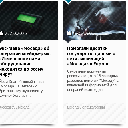
22.10.2025
14.05.2025
Экс-глава «Мосада» об
Помогали десятки
операции «пейджеры»:
государств: данные о
«Измененное нами
сети ликвидаций
оборудование
«Мосада» в Европе
находится по всему
Секретные документы
миру»
раскрывают, что 18 западных
разведок помогли "Мосаду" с
Йоси Коэн, бывший глава
ключевой информацией для
"Мосада", в интервью
операций возмездия...
британскому журналисту
Джейку Уоллису...
РАЗВЕДКА
МОСАД
МОСАД
СПЕЦСЛУЖБЫ