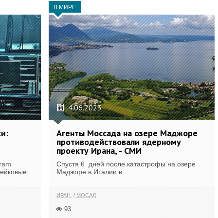
В МИРЕ
4.06.2023
и:
Агенты Моссада на озере Маджоре
противодействовали ядерному
проекту Ирана, - СМИ
gram
Спустя 6 дней после катастрофы на озере
ейковые...
Маджоре в Италии в...
ИРАН
МОСАД
93