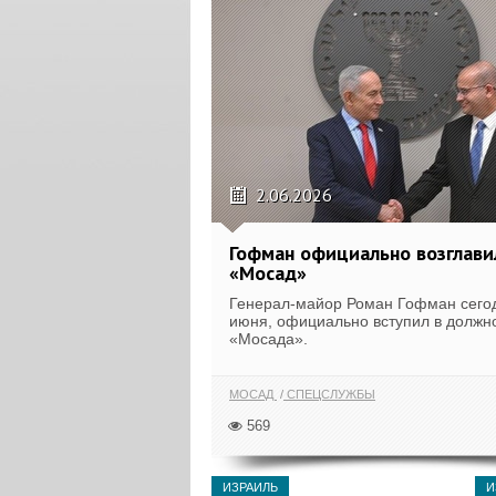
2.06.2026
Гофман официально возглави
«Мосад»
Генерал-майор Роман Гофман сегод
июня, официально вступил в должн
«Мосада».
МОСАД
СПЕЦСЛУЖБЫ
569
ИЗРАИЛЬ
И