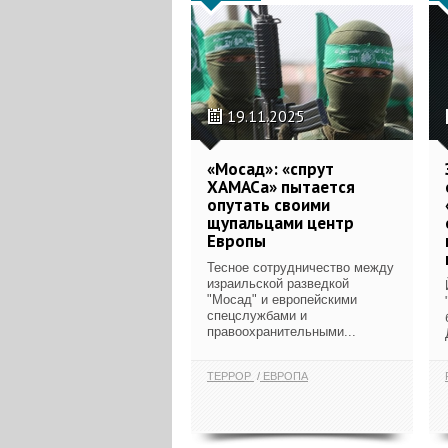
19.11.2025
«Мосад»: «спрут
ХАМАСа» пытается
опутать своими
щупальцами центр
Европы
Тесное сотрудничество между
израильской разведкой
"Мосад" и европейскими
спецслужбами и
правоохранительными...
ТЕРРОР
ЕВРОПА