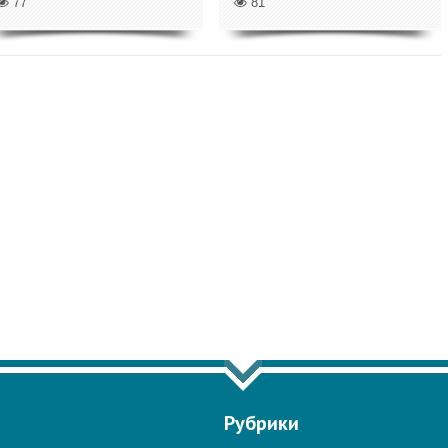
77
81
Ь ЕЩЁ ПО ТЕГУ "СПЕЦСЛУЖБЫ"
Рубрики