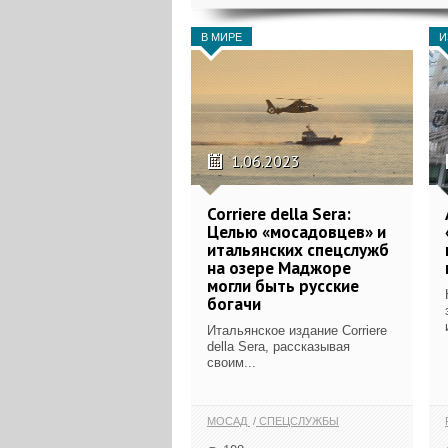
В МИРЕ
И
1.06.2023
Corriere della Sera:
Целью «мосадовцев» и
итальянских спецслужб
на озере Маджоре
могли быть русские
богачи
Итальянское издание Corriere
della Sera, рассказывая
своим...
МОСАД
СПЕЦСЛУЖБЫ