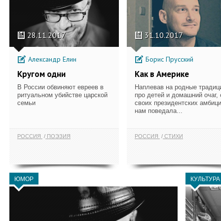
28.11.2017
31.10.2017
Александр Елин
Борис Прусский
Кругом одни
Как в Америке
В России обвиняют евреев в
Наплевав на родные традиц
ритуальном убийстве царской
про детей и домашний очаг, 
семьи
своих президентских амбиц
нам поведала...
РОССИЯ
ПОЭЗИЯ
РОССИЯ
СТИХИ
ЮМОР
КУЛЬТУРА