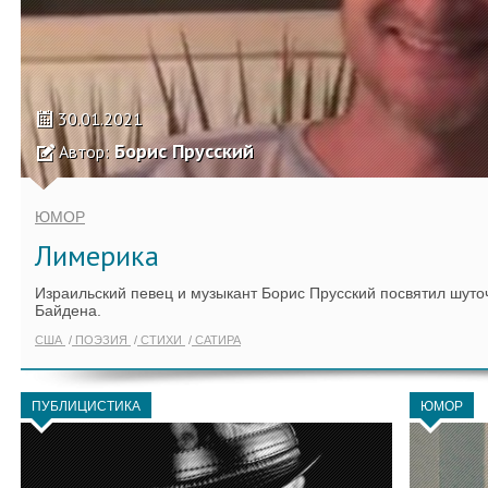
30.01.2021
Борис Прусский
Автор:
ЮМОР
Лимерика
Израильский певец и музыкант Борис Прусский посвятил шуто
Байдена.
США
ПОЭЗИЯ
СТИХИ
САТИРА
ПУБЛИЦИСТИКА
ЮМОР