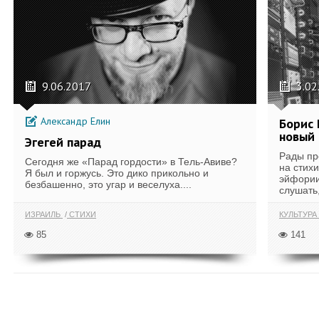
9.06.2017
3.02
Александр Елин
Борис 
новый
Эгегей парад
Рады пр
Сегодня же «Парад гордости» в Тель-Авиве?
на стих
Я был и горжусь. Это дико прикольно и
эйфории
безбашенно, это угар и веселуха....
слушать,
ИЗРАИЛЬ
СТИХИ
КУЛЬТУРА
85
141
ПОКАЗАТЬ ЕЩЁ ПО ТЕГУ "СТИХ