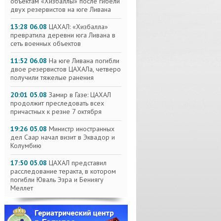
объектам «Хизбаллы» после гибели
двух резервистов на юге Ливана
13:28 06.08
ЦАХАЛ: «Хизбалла»
превратила деревни юга Ливана в
сеть военных объектов
11:52 06.08
На юге Ливана погибли
двое резервистов ЦАХАЛа, четверо
получили тяжелые ранения
20:01 05.08
Замир в Газе: ЦАХАЛ
продолжит преследовать всех
причастных к резне 7 октября
19:26 05.08
Министр иностранных
дел Саар начал визит в Эквадор и
Колумбию
17:50 05.08
ЦАХАЛ представил
расследование теракта, в котором
погибли Юваль Эзра и Бениягу
Меллет