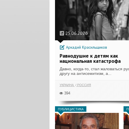
25.06.2026
Аркадий Красильщиков
Равнодушие к детям как
национальная катастрофа
Давно, когда-то, стал жаловаться ру
другу на антисемитизм, а...
УКРАИНА
РОССИЯ
394
ПУБЛИЦИСТИКА
П