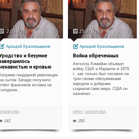
2.03.2026
25.01.2026
Аркадий Красильщиков
Аркадий Красильщиков
Уродство и безумие
Война обреченных
завершилось
Аятолла Хомейни объявил
ненавистью и кровью
войну США и Израилю в 1979
г., как только был посажен на
Безумие гендерной революции
трон своим обезумевшим
на сытом Западе получило
народом и добрыми
ответ фанатиков ислама на
социалистами мира. США он
голодном...
назначил...
АНАЛИТИКА
ИРАН
АНАЛИТИКА
142
150