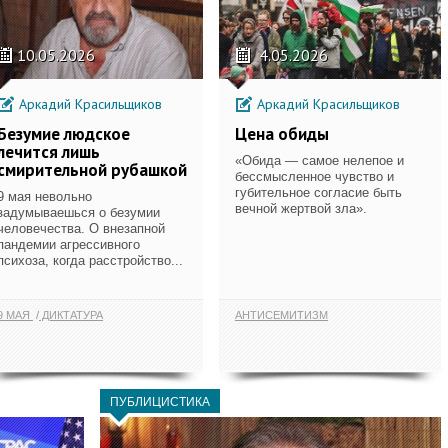
10.05.2026
4.05.2026
Аркадий Красильщиков
Аркадий Красильщиков
Безумие людское
Цена обиды
лечится лишь
«Обида — самое нелепое и
смирительной рубашкой
бессмысленное чувство и
губительное согласие быть
9 мая невольно
вечной жертвой зла».
задумываешься о безумии
человечества. О внезапной
пандемии агрессивного
психоза, когда расстройство...
9 МАЯ
ДИКТАТУРА
АНТИСЕМИТИЗМ
ПУБЛИЦИСТИКА