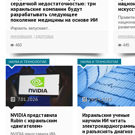
сердечной недостаточностью: три
национ
израильские компании будут
искусс
разрабатывать следующее
Правите
поколение медицины на основе ИИ
национа
развития
Израиль запускает...
ИННОВАЦИИ
ЗДОРОВЬЕ
ИННОВАЦ
460
445
НАУКА И ТЕХНОЛОГИИ
НАУКА И ТЕХНОЛОГИИ
7.01.2026
29.04.2025
NVIDIA представила
Израильские ученые
Rubin с израильским
научили ИИ читать
«двигателем»
электрокардиограмм
и разъяснять диагноз
NVIDIA представила ИИ-