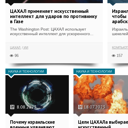
ЦАХАЛ применяет искусственный
Израил
интеллект для ударов по противнику
чтобы 
в Газе
арабск
The Washington Post: ЦАХАЛ использует
Израиль
искусственный интеллект для ускоренного...
шекелей
ЦАХАЛ
ИИ
КОМПЬЮТ
96
157
НАУКА И ТЕХНОЛОГИИ
НАУКА И ТЕХНОЛОГИИ
8.08.2023
18.07.2023
Почему израильские
Цели ЦАХАЛа выбира
военные удваивают
искусственный