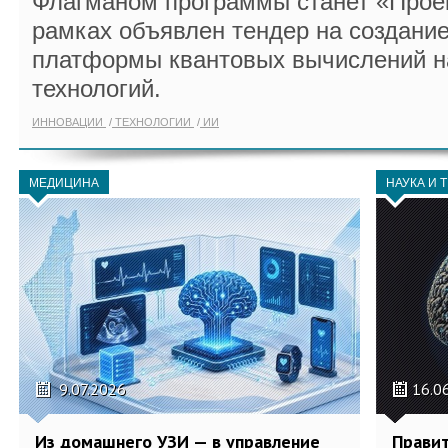
Флагманом программы станет «Проек
рамках объявлен тендер на создани
платформы квантовых вычислений н
технологий.
ИННОВАЦИИ
ТЕХНОЛОГИИ
ИИ
МЕДИЦИНА
НАУКА И 
9.07.2026
16.0
Из домашнего УЗИ — в управление
Правит