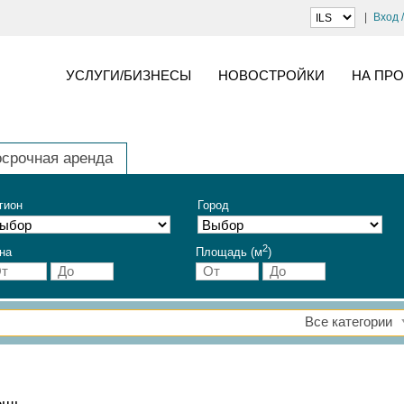
Вход 
УСЛУГИ/БИЗНЕСЫ
НОВОСТРОЙКИ
НА ПР
осрочная аренда
гион
Город
2
на
Площадь (м
)
Все категории