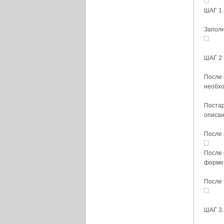
ШАГ 1.
Заполн
ШАГ 2
После 
необх
Постар
описан
После
После 
форме
После 
ШАГ 3.