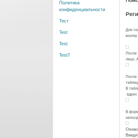
Пом
Политика
конфиденциальности
Рег
Тест
Для то
Test
кнопку
Test
После 
Test7
лицо, 
После 
таблиц
В табл
адрес 
В форм
непоср
О
знак
Введит