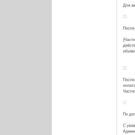
Для ак
После 
(Частн
действ
объявл
После 
оплат
Частно
По до
С ува
Админ