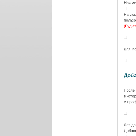
Нажми
На ука
пользо
(
Будьт
Для по
Доба
После 
в кото
с про
Для до
Добави