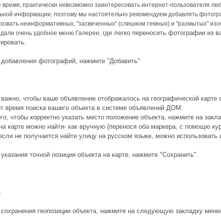
 время, практически невозможно заинтересовать интернет-пользователя лю
ьной информации, поэтому мы настоятельно рекомендуем добавлять фотогр
зовать неинформативных, "засвеченных" (слишком темных) и "размытых" из
где легко переносить фотографии из в
дали очень удобное меню Галереи,
ировать.
 добавления фотографий, нажмите "Добавить"
важно, чтобы ваше объявление отображалось на географической карте са
ит время поиска вашего объекта в системе объявлений ДОМ.
го, чтобы корректно указать место положение объекта, нажмите на закла
на карте можно найти- как вручную (перенося оба маркера, с помощю кур
если не получается найти улицу на русском языке, можно использовать 
указания точной позиции объекта на карте, нажмите "Сохранить".
.
 сохранения геопозиции объекта, нажмите на следующую закладку меню 