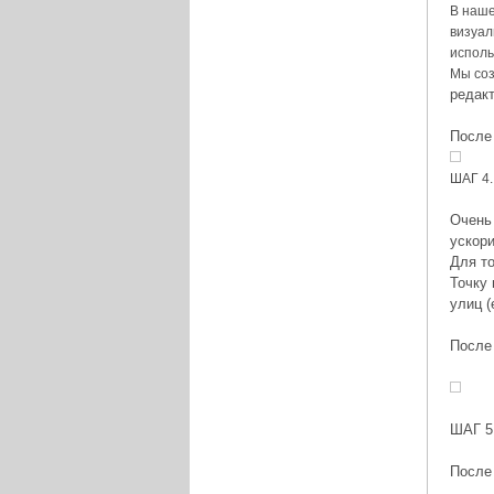
В наше
визуал
исполь
Мы соз
редакт
После
ШАГ 4.
Очень 
ускор
Для то
Точку 
улиц (
После 
ШАГ 5
После