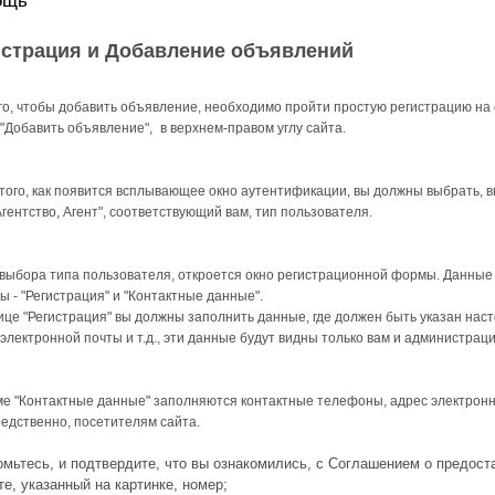
ощь
истрация и Добавление объявлений
го, чтобы добавить объявление, необходимо пройти простую регистрацию на с
 "Добавить объявление",
в верхнем-правом углу сайта.
того, как появится всплывающее окно аутентификации, вы должны выбрать, в
Агентство, Агент", соответствующий вам, тип пользователя.
выбора типа пользователя, откроется окно регистрационной формы. Данные
ы - "Регистрация" и "Контактные данные".
ице "Регистрация" вы должны заполнить данные, где должен быть указан на
электронной почты и т.д., эти данные будут видны только вам и администраци
е "Контактные данные" заполняются контактные телефоны, адрес электронной 
едственно, посетителям сайта.
омьтесь, и подтвердите, что вы ознакомились, с Соглашением о предост
е, указанный на картинке, номер;