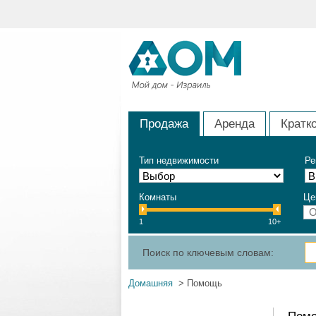
Продажа
Аренда
Кратк
Тип недвижимости
Ре
Комнаты
Це
1
10+
Поиск по ключевым словам:
Домашняя
> Помощь