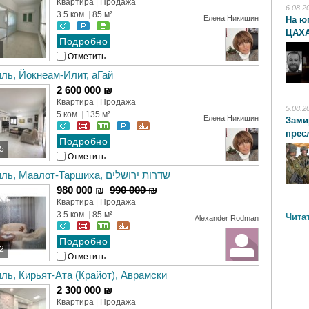
Квартира
|
Продажа
6.08.2
3.5 ком.
|
85 м²
Елена Никишин
На ю
ЦАХА
Отметить
ль, Йокнеам-Илит, аГай
2 600 000 ₪
Квартира
|
Продажа
5.08.2
5 ком.
|
135 м²
Елена Никишин
Зами
прес
5
Отметить
Израиль, Маалот-Таршиха, שדרות ירושלים
980 000 ₪
990 000 ₪
Квартира
|
Продажа
3.5 ком.
|
85 м²
Чита
Alexander Rodman
2
Отметить
ль, Кирьят-Ата (Крайот), Аврамски
2 300 000 ₪
Квартира
|
Продажа