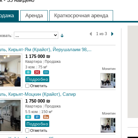
к -
35
найдено
одажа
Аренда
Краткосрочная аренда
1 из 3
ровать:
ль, Кирьят-Ям (Крайот), Йерушалаим 98,...
1 175 000 ₪
Квартира
|
Продажа
3 ком.
|
75 м²
Монитин
0
Отметить
ль, Кирьят-Моцкин (Крайот), Cапир
1 750 000 ₪
Квартира
|
Продажа
5.5 ком.
|
150 м²
Монитин
Отметить