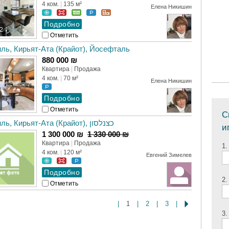
4 ком.
|
135 м²
Елена Никишин
2
Отметить
ль, Кирьят-Ата (Крайот), Йосефталь
880 000 ₪
Квартира
|
Продажа
4 ком.
|
70 м²
Елена Никишин
Отметить
С
Израиль, Кирьят-Ата (Крайот), כצנלסון
и
1 300 000 ₪
1 330 000 ₪
Квартира
|
Продажа
1.
4 ком.
|
120 м²
Евгений Зимелев
2.
Отметить
|
1
|
2
|
3
|
3.