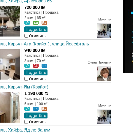
ль, Хайфа, Арлозоров 65
720 000 ₪
Квартира
|
Продажа
2 ком.
|
65 м²
Монитин
2
Отметить
ль, Кирьят-Ата (Крайот), улица Йосефталь
940 000 ₪
Квартира
|
Продажа
3 ком.
|
70 м²
Елена Никишин
Отметить
ль, Кирьят-Ям (Крайот)
1 190 000 ₪
Квартира
|
Продажа
5 ком.
|
100 м²
Монитин
Отметить
ль, Хайфа, Яд ле баним