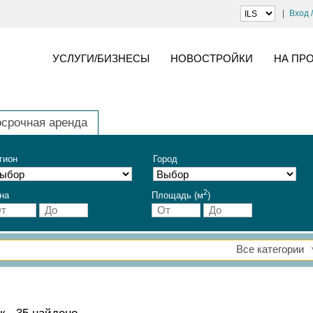
Вход 
УСЛУГИ/БИЗНЕСЫ
НОВОСТРОЙКИ
НА ПР
осрочная аренда
гион
Город
2
на
Площадь (м
)
Все категории