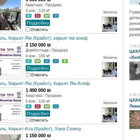
Квартира
|
Продажа
4 ком.
|
120 м²
Глав
Монитин
долж
руко
разв
Отметить
руко
ль, Кирьят-Ям (Крайот), кирьят ям алеф
2 150 000 ₪
7.08.2
Дом/Коттедж
|
Продажа
ЦАХА
4 ком.
|
150 м²
«Хиз
Монитин
Отметить
ль, Кирьят-Ям (Крайот), Кирьят Ям Алеф
1 490 000 ₪
6.08.2
Квартира
|
Продажа
ЦАХА
5 ком.
|
130 м²
Монитин
Лива
Отметить
ль, Кирьят-Ата (Крайот), Хана Сенеш
1 150 000 ₪