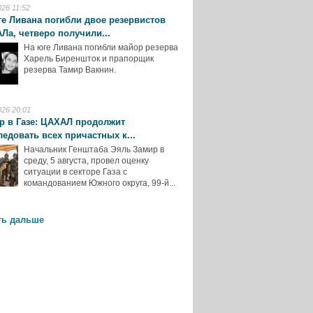
026 11:52
ге Ливана погибли двое резервистов
Ла, четверо получили...
На юге Ливана погибли майор резерва
Харель Биреншток и прапорщик
резерва Тамир Вакнин.
026 20:01
р в Газе: ЦАХАЛ продолжит
ледовать всех причастных к...
Начальник Генштаба Эяль Замир в
среду, 5 августа, провел оценку
ситуации в секторе Газа с
командованием Южного округа, 99-й...
ть дальше