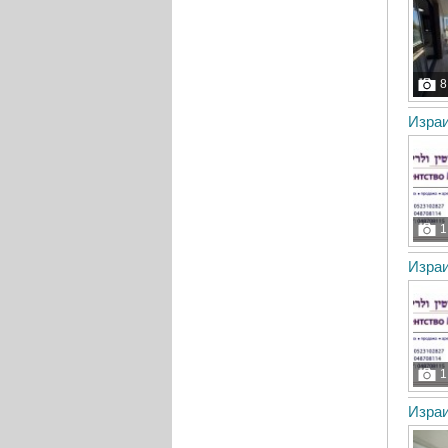
8
Израи
1
Израи
1
Израи