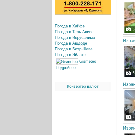
Погода в Хайфе
5
Погода в Тель-Авиве
Погода в Иерусалиме
Израи
Погода в Ашдоде
Погода в Беэр-Шеве
Погода в Эйлате
Gismeteo
Подробнее
5
Израи
Конвертер валют
2
Израи