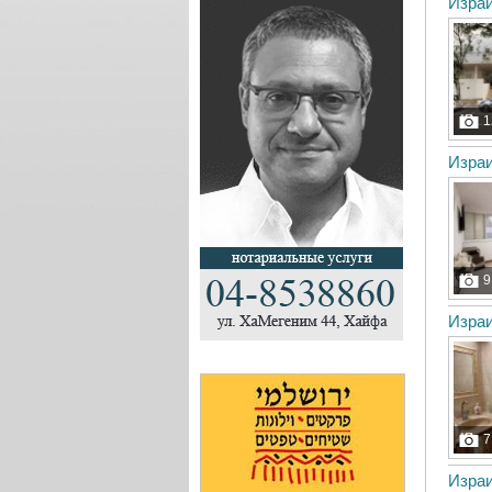
Израи
1
Израи
9
Израи
7
Израи