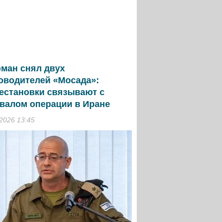
ман снял двух
оводителей «Мосада»:
естановки связывают с
валом операции в Иране
.2026 13:45