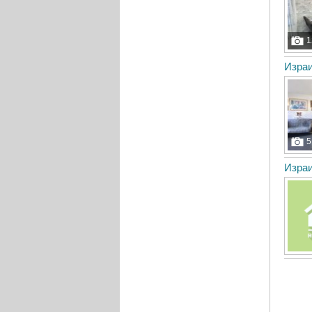
1
Израи
5