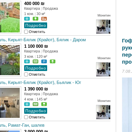
400 000 ₪
Квартира
|
Продажа
1 ком.
|
30 м²
Монитин
Отметить
ль, Кирьят-Бялик (Крайот), Бялик - Даром
Гоф
1 100 000 ₪
рук
Квартира
|
Продажа
пер
3 ком.
|
120 м²
Монитин
про
7.08
Отметить
ль, Кирьят-Бялик (Крайот), Бьялик - Юг
1 390 000 ₪
Квартира
|
Продажа
4 ком.
|
145 м²
Монитин
Отметить
ль, Рамат-Ган, шалев
3 000 000 ₪