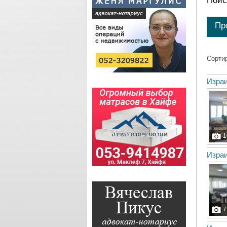
Поис
Пр
Сорти
Израи
1
Израи
7