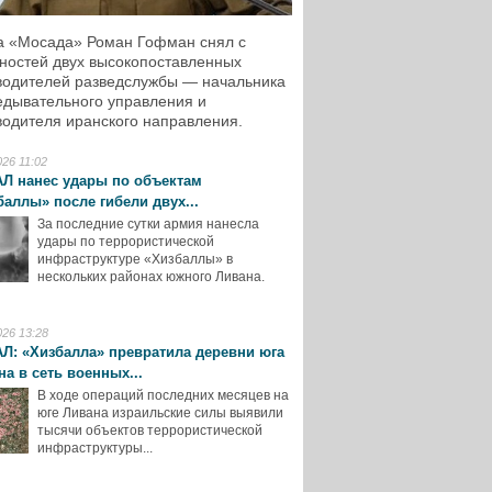
а «Мосада» Роман Гофман снял с
ностей двух высокопоставленных
водителей разведслужбы — начальника
едывательного управления и
водителя иранского направления.
026 11:02
Л нанес удары по объектам
баллы» после гибели двух...
За последние сутки армия нанесла
удары по террористической
инфраструктуре «Хизбаллы» в
нескольких районах южного Ливана.
026 13:28
Л: «Хизбалла» превратила деревни юга
на в сеть военных...
В ходе операций последних месяцев на
юге Ливана израильские силы выявили
тысячи объектов террористической
инфраструктуры...