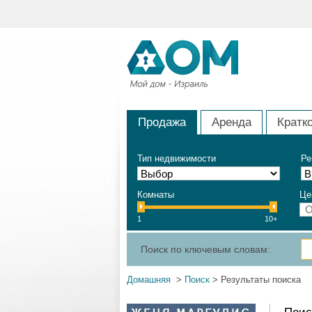
Продажа
Аренда
Кратк
Тип недвижимости
Ре
Комнаты
Це
1
10+
Поиск по ключевым словам:
Домашняя
>
Поиск
> Результаты поиска