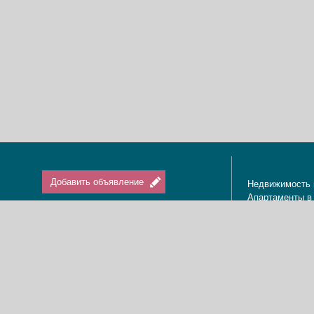
Добавить объявление
Недвижимость 
Апартаменты в
Вход / Регистрация
Квартиры в Из
Агенты по нед
Агентства по н
Отдых в Израи
Туризм в Изра
Краткосрочная 
О нас
Аренда в Изра
Новости
Покупка кварти
Реклама