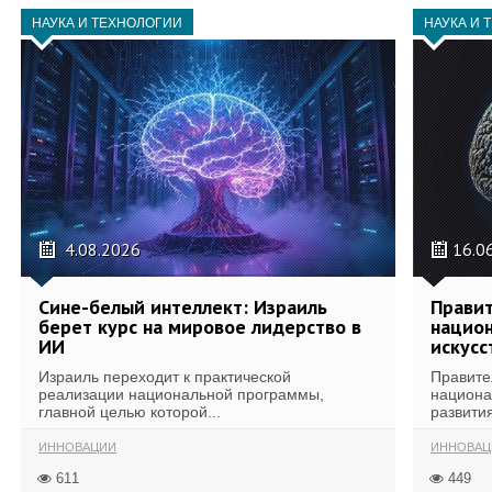
НАУКА И ТЕХНОЛОГИИ
НАУКА И 
4.08.2026
16.0
Сине-белый интеллект: Израиль
Правит
берет курс на мировое лидерство в
национ
ИИ
искусс
Израиль переходит к практической
Правите
реализации национальной программы,
национа
главной целью которой...
развития
ИННОВАЦИИ
ИННОВАЦ
611
449