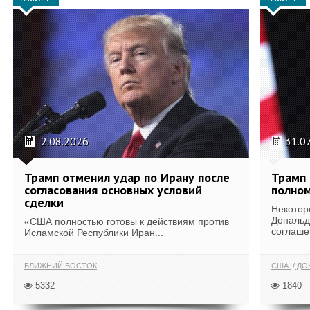
2.08.2026
31.0
Трамп отменил удар по Ирану после
Трамп 
согласования основных условий
полном
сделки
Некотор
Дональд
«США полностью готовы к действиям против
соглаше
Исламской Республики Иран...
БЛИЖНИЙ ВОСТОК
США
ДОН
5332
1840