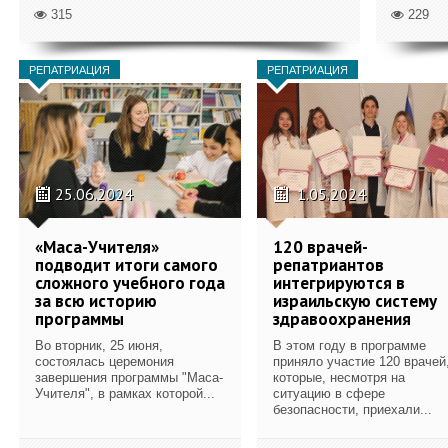
315
229
РЕПАТРИАЦИЯ
РЕПАТРИАЦИЯ
25.06.2024
1.05.2024
«Маса-Учителя»
120 врачей-
подводит итоги самого
репатриантов
сложного учебного года
интегрируются в
за всю историю
израильскую систему
программы
здравоохранения
Во вторник, 25 июня,
В этом году в программе
состоялась церемония
приняло участие 120 врачей
завершения программы "Маса-
которые, несмотря на
Учителя", в рамках которой...
ситуацию в сфере
безопасности, приехали...