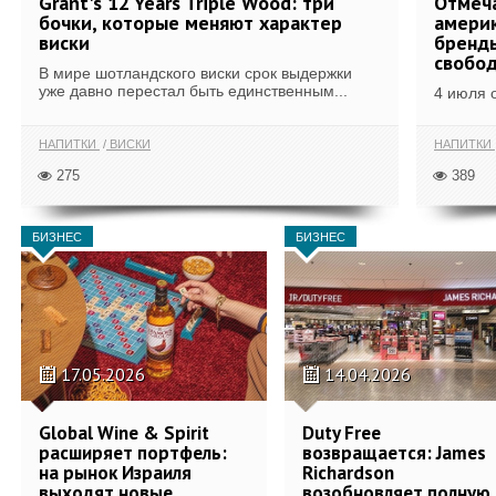
Grant's 12 Years Triple Wood: три
Отмеч
бочки, которые меняют характер
америк
виски
бренды
свобо
В мире шотландского виски срок выдержки
уже давно перестал быть единственным...
4 июля 
НАПИТКИ
ВИСКИ
НАПИТКИ
275
389
БИЗНЕС
БИЗНЕС
17.05.2026
14.04.2026
Global Wine & Spirit
Duty Free
расширяет портфель:
возвращается: James
на рынок Израиля
Richardson
выходят новые
возобновляет полную