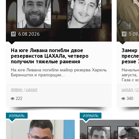
6.08.2026
5.08
На юге Ливана погибли двое
Замир 
резервистов ЦАХАЛа, четверо
пресле
получили тяжелые ранения
резне 
На юге Ливана погибли майор резерва Харель
Начальн
Биреншток и прапорщик...
августа,
Газа с к
ЛИВАН
ЦАХАЛ
ЦАХАЛ
С
222
340
ИЗРАИЛЬ
ИЗРАИЛЬ