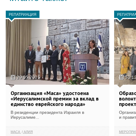
РЕПАТРИАЦИЯ
РЕПАТРИ
29.05.2025
30.1
Организация «Маса» удостоена
Образо
«Иерусалимской премии за вклад в
волонт
единство еврейского народа»
проек
В резиденции президента Израиля в
Организ
Иерусалиме...
и правит
МАСА
АЛИЯ
МЕРОПР