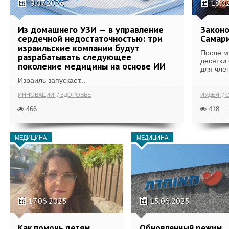
9.07.2026
18.0
Из домашнего УЗИ — в управление
Законо
сердечной недостаточностью: три
Самари
израильские компании будут
После м
разрабатывать следующее
десятки
поколение медицины на основе ИИ
для член
Израиль запускает...
ИННОВАЦИИ
ЗДОРОВЬЕ
ИУДЕЯ
С
466
418
МЕДИЦИНА
МЕДИЦИНА
17.06.2025
15.06.2025
Как помочь детям
Обновленный режим