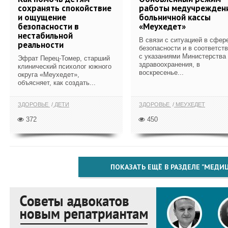
сохранять спокойствие
работы медучрежден
и ощущение
больничной кассы
безопасности в
«Меухедет»
нестабильной
В связи с ситуацией в сфер
реальности
безопасности и в соответст
с указаниями Министерства
Эфрат Перец-Томер, старший
здравоохранения, в
клинический психолог южного
воскресенье...
округа «Меухедет»,
объясняет, как создать...
ЗДОРОВЬЕ
ДЕТИ
ЗДОРОВЬЕ
МЕУХЕДЕТ
372
450
ПОКАЗАТЬ ЕЩЁ В РАЗДЕЛЕ "МЕДИ