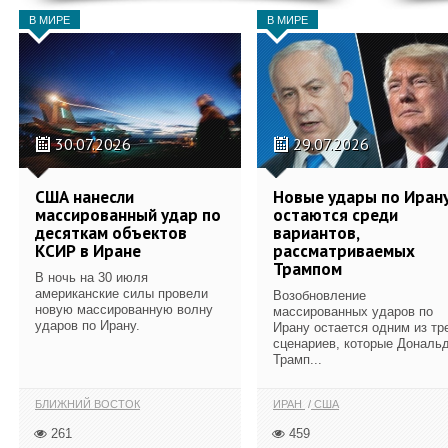
В МИРЕ
В МИРЕ
30.07.2026
29.07.2026
США нанесли
Новые удары по Иран
массированный удар по
остаются среди
десяткам объектов
вариантов,
КСИР в Иране
рассматриваемых
Трампом
В ночь на 30 июля
американские силы провели
Возобновление
новую массированную волну
массированных ударов по
ударов по Ирану.
Ирану остается одним из тр
сценариев, которые Дональ
Трамп...
БЛИЖНИЙ ВОСТОК
ИРАН
США
261
459