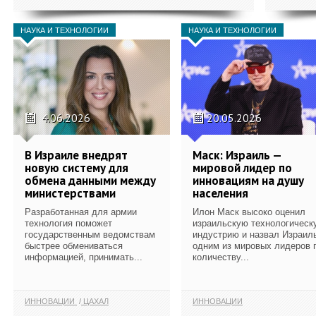
НАУКА И ТЕХНОЛОГИИ
НАУКА И ТЕХНОЛОГИИ
4.06.2026
20.05.2026
В Израиле внедрят
Маск: Израиль —
новую систему для
мировой лидер по
обмена данными между
инновациям на душу
министерствами
населения
Разработанная для армии
Илон Маск высоко оценил
технология поможет
израильскую технологическ
государственным ведомствам
индустрию и назвал Израил
быстрее обмениваться
одним из мировых лидеров 
информацией, принимать...
количеству...
ИННОВАЦИИ
ЦАХАЛ
ИННОВАЦИИ