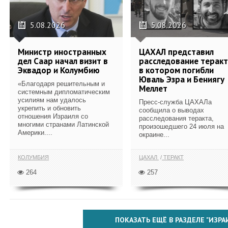
5.08.2026
5.08.2026
Министр иностранных
ЦАХАЛ представил
дел Саар начал визит в
расследование теракт
Эквадор и Колумбию
в котором погибли
Юваль Эзра и Бениягу
«Благодаря решительным и
Меллет
системным дипломатическим
усилиям нам удалось
Пресс-служба ЦАХАЛа
укрепить и обновить
сообщила о выводах
отношения Израиля со
расследования теракта,
многими странами Латинской
произошедшего 24 июля на
Америки....
окраине...
КОЛУМБИЯ
ЦАХАЛ
ТЕРАКТ
264
257
ПОКАЗАТЬ ЕЩЁ В РАЗДЕЛЕ "ИЗРА