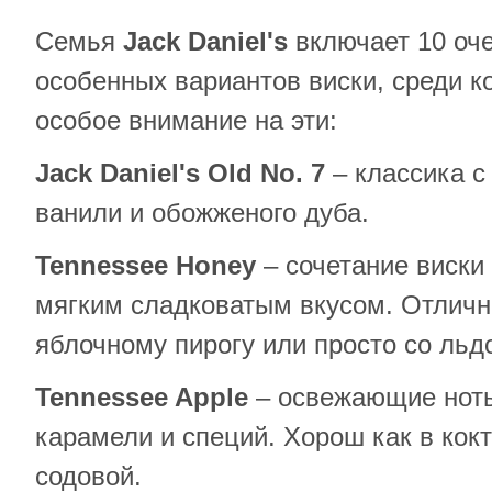
Семья
Jack
Daniel
'
s
включает 10 оче
особенных вариантов виски, среди к
особое внимание на эти:
Jack
Daniel
'
s
Old
No
. 7
– классика с
ванили и обожженого дуба.
Tennessee
Honey
– сочетание виски 
мягким сладковатым вкусом. Отличн
яблочному пирогу или просто со льд
Tennessee
Apple
– освежающие ноты
карамели и специй. Хорош как в кокт
содовой.