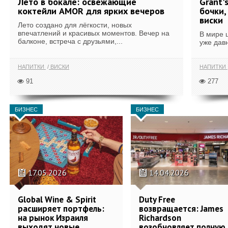
Лето в бокале: освежающие
Grant'
коктейли AMOR для ярких вечеров
бочки,
виски
Лето создано для лёгкости, новых
впечатлений и красивых моментов. Вечер на
В мире 
балконе, встреча с друзьями,...
уже дав
НАПИТКИ
ВИСКИ
НАПИТКИ
91
277
БИЗНЕС
БИЗНЕС
17.05.2026
14.04.2026
Global Wine & Spirit
Duty Free
расширяет портфель:
возвращается: James
на рынок Израиля
Richardson
выходят новые
возобновляет полную