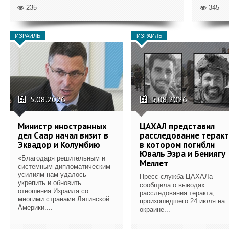
235
345
ИЗРАИЛЬ
ИЗРАИЛЬ
5.08.2026
5.08.2026
Министр иностранных
ЦАХАЛ представил
дел Саар начал визит в
расследование теракт
Эквадор и Колумбию
в котором погибли
Юваль Эзра и Бениягу
«Благодаря решительным и
Меллет
системным дипломатическим
усилиям нам удалось
Пресс-служба ЦАХАЛа
укрепить и обновить
сообщила о выводах
отношения Израиля со
расследования теракта,
многими странами Латинской
произошедшего 24 июля на
Америки....
окраине...