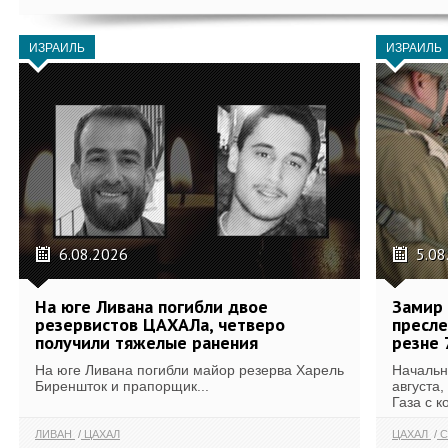
ИЗРАИЛЬ
ИЗРАИЛЬ
6.08.2026
5.08
На юге Ливана погибли двое
Замир 
резервистов ЦАХАЛа, четверо
пресле
получили тяжелые ранения
резне 
На юге Ливана погибли майор резерва Харель
Начальн
Биреншток и прапорщик...
августа,
Газа с к
ЛИВАН
ЦАХАЛ
ЦАХАЛ
С