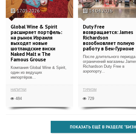
17.05.2026
14.04.2026
Global Wine & Spirit
Duty Free
расширяет портфель:
возвращается: James
на рынок Израиля
Richardson
выходят новые
возобновляет полную
шотландские виски
работу в Бен-Гурионе
Naked Malt и The
После длительного периода
Famous Grouse
ограничений магазины Jame
Richardson Duty Free в
Компания Global Wine & Spirit,
аэропорту...
один из ведущих
импортёров...
НАПИТКИ
ТУРИЗМ
484
729
ПОКАЗАТЬ ЕЩЁ В РАЗДЕЛЕ "БИЗН