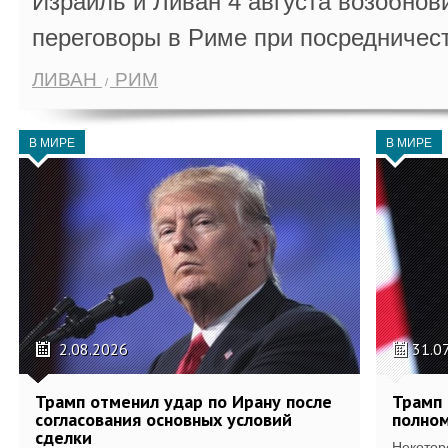
Израиль и Ливан 4 августа возобно
переговоры в Риме при посредничес
ЛИВАН
РИМ
В МИРЕ
В МИРЕ
2.08.2026
31.0
Трамп отменил удар по Ирану после
Трамп 
согласования основных условий
полном
сделки
Некотор