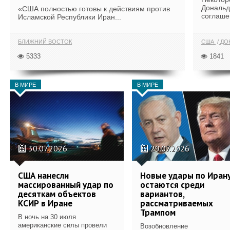
Дональд
«США полностью готовы к действиям против
соглаше
Исламской Республики Иран...
БЛИЖНИЙ ВОСТОК
США
ДОН
5333
1841
В МИРЕ
В МИРЕ
30.07.2026
29.07.2026
США нанесли
Новые удары по Иран
массированный удар по
остаются среди
десяткам объектов
вариантов,
КСИР в Иране
рассматриваемых
Трампом
В ночь на 30 июля
американские силы провели
Возобновление