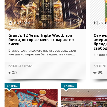
6.07.2026
25.0
Grant's 12 Years Triple Wood: три
Отмеч
бочки, которые меняют характер
америк
виски
бренды
свобо
В мире шотландского виски срок выдержки
уже давно перестал быть единственным...
4 июля 
НАПИТКИ
ВИСКИ
НАПИТКИ
277
391
БИЗНЕС
БИЗНЕС