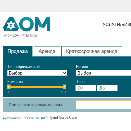
УСЛУГИ/БИ
Продажа
Аренда
Краткосрочная аренда
Тип недвижимости
Регион
Комнаты
Цена
1
10+
Поиск по ключевым словам:
Домашняя
>
Агентства
> IyrinHealth Care