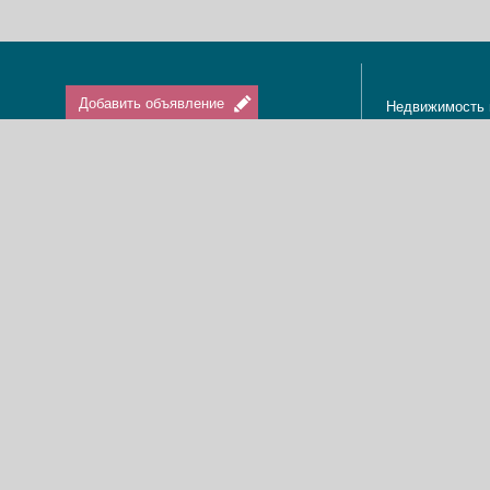
Добавить объявление
Недвижимость 
Апартаменты в
Вход / Регистрация
Квартиры в Из
Агенты по нед
Агентства по н
Отдых в Израи
Туризм в Изра
Краткосрочная 
О нас
Аренда в Изра
Новости
Покупка кварти
Реклама
Продажа кварт
Карта сайта
Доска объявле
Пользовательское соглашение
Дома, виллы, к
Политика конфиденциальности
Купить квартир
Свяжитесь с нами
Циммеры в Изр
Мы в Facebook
Гостевые дома
Изменить cookies предпочтения
Адвокаты в Из