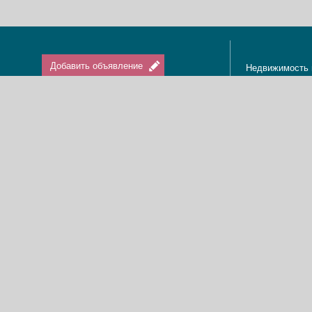
Добавить объявление
Недвижимость 
Апартаменты в
Вход / Регистрация
Квартиры в Из
Агенты по нед
Агентства по н
Отдых в Израи
Туризм в Изра
Краткосрочная 
О нас
Аренда в Изра
Новости
Покупка кварти
Реклама
Продажа кварт
Карта сайта
Доска объявле
Пользовательское соглашение
Дома, виллы, к
Политика конфиденциальности
Купить квартир
Свяжитесь с нами
Циммеры в Изр
Мы в Facebook
Гостевые дома
Изменить cookies предпочтения
Адвокаты в Из