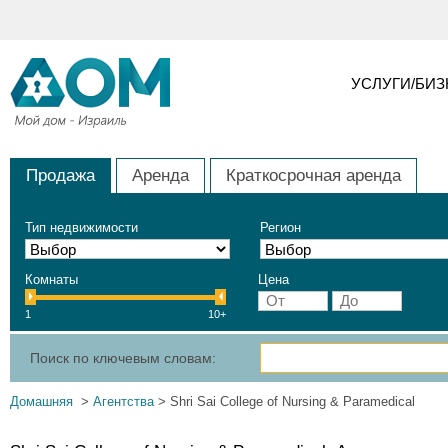
УСЛУГИ/БИ
Продажа
Аренда
Краткосрочная аренда
Тип недвижимости
Регион
Комнаты
Цена
1
10+
Поиск по ключевым словам:
Домашняя
>
Агентства
> Shri Sai College of Nursing & Paramedical