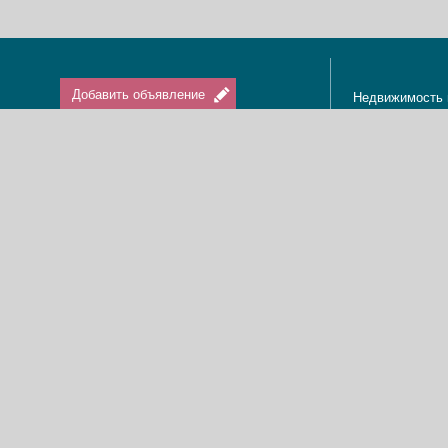
Добавить объявление
Недвижимость 
Апартаменты в
Вход / Регистрация
Квартиры в Из
Агенты по нед
Агентства по н
Отдых в Израи
Туризм в Изра
Краткосрочная 
О нас
Аренда в Изра
Новости
Покупка кварти
Реклама
Продажа кварт
Карта сайта
Доска объявле
Пользовательское соглашение
Дома, виллы, к
Политика конфиденциальности
Купить квартир
Свяжитесь с нами
Циммеры в Изр
Мы в Facebook
Гостевые дома
Изменить cookies предпочтения
Адвокаты в Из