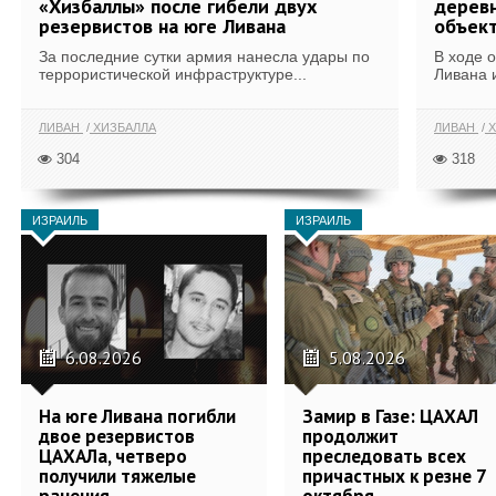
«Хизбаллы» после гибели двух
деревн
резервистов на юге Ливана
объек
За последние сутки армия нанесла удары по
В ходе 
террористической инфраструктуре...
Ливана 
ЛИВАН
ХИЗБАЛЛА
ЛИВАН
Х
304
318
ИЗРАИЛЬ
ИЗРАИЛЬ
6.08.2026
5.08.2026
На юге Ливана погибли
Замир в Газе: ЦАХАЛ
двое резервистов
продолжит
ЦАХАЛа, четверо
преследовать всех
получили тяжелые
причастных к резне 7
ранения
октября