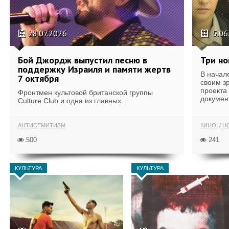
28.07.2026
5.06
Бой Джордж выпустил песню в
Три но
поддержку Израиля и памяти жертв
В начал
7 октября
своим з
проекта
Фронтмен культовой британской группы
докумен
Culture Club и одна из главных...
АНТИСЕМИТИЗМ
КИНО
H
500
241
КУЛЬТУРА
КУЛЬТУРА