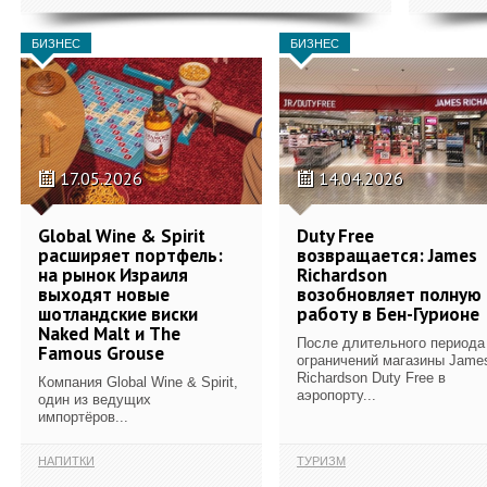
БИЗНЕС
БИЗНЕС
17.05.2026
14.04.2026
Global Wine & Spirit
Duty Free
расширяет портфель:
возвращается: James
на рынок Израиля
Richardson
выходят новые
возобновляет полную
шотландские виски
работу в Бен-Гурионе
Naked Malt и The
После длительного периода
Famous Grouse
ограничений магазины Jame
Richardson Duty Free в
Компания Global Wine & Spirit,
аэропорту...
один из ведущих
импортёров...
НАПИТКИ
ТУРИЗМ