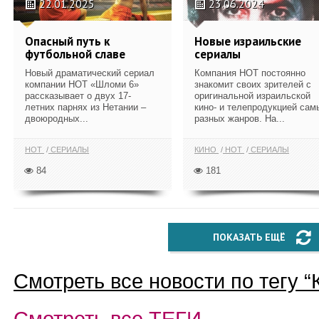
22.01.2025
23.06.2024
Опасный путь к
Новые израильские
футбольной славе
сериалы
Новый драматический сериал
Компания НОТ постоянно
компании НОТ «Шломи 6»
знакомит своих зрителей с
рассказывает о двух 17-
оригинальной израильской
летних парнях из Нетании –
кино- и телепродукцией сам
двоюродных...
разных жанров. На...
HOT
СЕРИАЛЫ
КИНО
HOT
СЕРИАЛЫ
84
181
ПОКАЗАТЬ ЕЩЁ
Смотреть все новости по тегу “