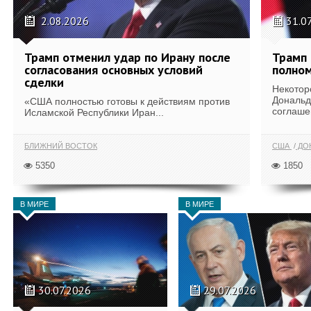
2.08.2026
31.0
Трамп отменил удар по Ирану после
Трамп 
согласования основных условий
полном
сделки
Некотор
Дональд
«США полностью готовы к действиям против
соглаше
Исламской Республики Иран...
БЛИЖНИЙ ВОСТОК
США
ДОН
5350
1850
В МИРЕ
В МИРЕ
30.07.2026
29.07.2026