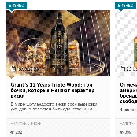
БИЗНЕС
БИЗНЕС
6.07.2026
25.0
Grant's 12 Years Triple Wood: три
Отмеч
бочки, которые меняют характер
америк
виски
бренды
свобо
В мире шотландского виски срок выдержки
уже давно перестал быть единственным...
4 июля 
НАПИТКИ
ВИСКИ
НАПИТКИ
282
399