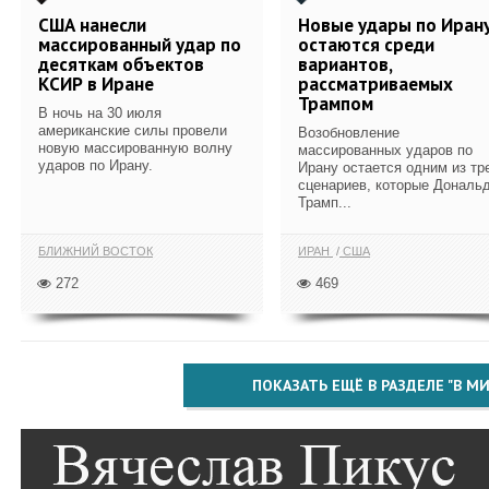
США нанесли
Новые удары по Иран
массированный удар по
остаются среди
десяткам объектов
вариантов,
КСИР в Иране
рассматриваемых
Трампом
В ночь на 30 июля
американские силы провели
Возобновление
новую массированную волну
массированных ударов по
ударов по Ирану.
Ирану остается одним из тр
сценариев, которые Дональ
Трамп...
БЛИЖНИЙ ВОСТОК
ИРАН
США
272
469
ПОКАЗАТЬ ЕЩЁ В РАЗДЕЛЕ "В МИ