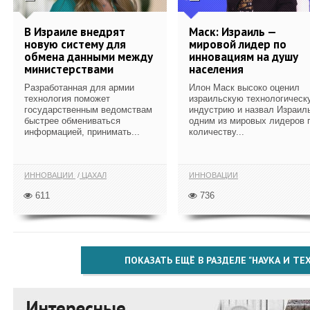
В Израиле внедрят
Маск: Израиль —
новую систему для
мировой лидер по
обмена данными между
инновациям на душу
министерствами
населения
Разработанная для армии
Илон Маск высоко оценил
технология поможет
израильскую технологическ
государственным ведомствам
индустрию и назвал Израил
быстрее обмениваться
одним из мировых лидеров 
информацией, принимать...
количеству...
ИННОВАЦИИ
ЦАХАЛ
ИННОВАЦИИ
611
736
ПОКАЗАТЬ ЕЩЁ В РАЗДЕЛЕ "НАУКА И Т