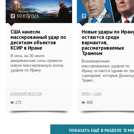
30.07.2026
29.07.2026
США нанесли
Новые удары по Иран
массированный удар по
остаются среди
десяткам объектов
вариантов,
КСИР в Иране
рассматриваемых
Трампом
В ночь на 30 июля
американские силы провели
Возобновление
новую массированную волну
массированных ударов по
ударов по Ирану.
Ирану остается одним из тр
сценариев, которые Дональ
Трамп...
БЛИЖНИЙ ВОСТОК
ИРАН
США
272
469
ПОКАЗАТЬ ЕЩЁ В РАЗДЕЛЕ "В МИ