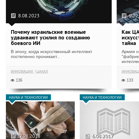
8.08.2023
9.02
Почему израильские военные
Как Ц
удваивают усилия по созданию
искусс
боевого ИИ
тайна
В эпоху, когда искусственный интеллект
Армия о
постепенно проникает...
"фабрик
интелле
ИННОВАЦИИ
ЦАХАЛ
ИННОВА
136
133
НАУКА И ТЕХНОЛОГИИ
НАУКА И ТЕХНОЛОГИИ
27.08.2018
6.08.2017