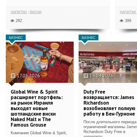
НАПИТКИ
ВИСКИ
НАПИТКИ
282
399
БИЗНЕС
БИЗНЕС
17.05.2026
14.04.2026
Global Wine & Spirit
Duty Free
расширяет портфель:
возвращается: James
на рынок Израиля
Richardson
выходят новые
возобновляет полную
шотландские виски
работу в Бен-Гурионе
Naked Malt и The
После длительного периода
Famous Grouse
ограничений магазины Jame
Richardson Duty Free в
Компания Global Wine & Spirit,
аэропорту...