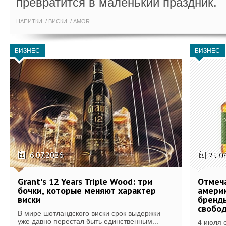
превратится в маленький праздник.
НАПИТКИ
ВИСКИ
AMOR
БИЗНЕС
БИЗНЕС
6.07.2026
25.0
Grant's 12 Years Triple Wood: три
Отмеч
бочки, которые меняют характер
америк
виски
бренды
свобо
В мире шотландского виски срок выдержки
уже давно перестал быть единственным...
4 июля 