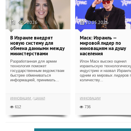
4.06.2026
20.05.2026
В Израиле внедрят
Маск: Израиль —
новую систему для
мировой лидер по
обмена данными между
инновациям на душу
министерствами
населения
Разработанная для армии
Илон Маск высоко оценил
технология поможет
израильскую технологическ
государственным ведомствам
индустрию и назвал Израил
быстрее обмениваться
одним из мировых лидеров 
информацией, принимать...
количеству...
ИННОВАЦИИ
ЦАХАЛ
ИННОВАЦИИ
612
736