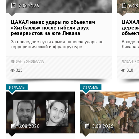
7.08.2026
6.08
ЦАХАЛ нанес удары по объектам
ЦАХАЛ:
«Хизбаллы» после гибели двух
деревн
резервистов на юге Ливана
объек
За последние сутки армия нанесла удары по
В ходе 
террористической инфраструктуре...
Ливана 
ЛИВАН
ХИЗБАЛЛА
ЛИВАН
Х
313
318
ИЗРАИЛЬ
ИЗРАИЛЬ
6.08.2026
5.08.2026