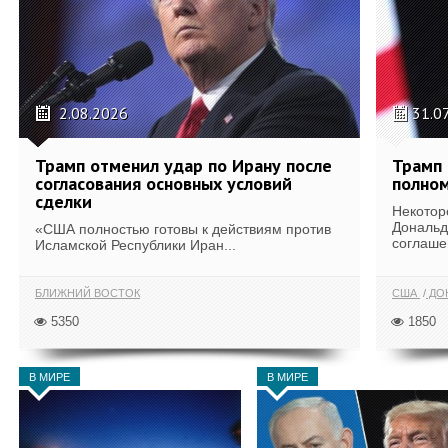
2.08.2026
31.0
Трамп отменил удар по Ирану после
Трамп 
согласования основных условий
полном
сделки
Некотор
Дональд
«США полностью готовы к действиям против
соглаше
Исламской Республики Иран...
БЛИЖНИЙ ВОСТОК
США
ДОН
5350
1850
В МИРЕ
В МИРЕ