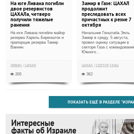
На юге Ливана погибли
Замир в Газе: ЦАХАЛ
двое резервистов
продолжит
ЦАХАЛа, четверо
преследовать всех
получили тяжелые
причастных к резне 7
ранения
октября
На юге Ливана погибли майор
Начальник Генштаба Эяль
резерва Харель Биреншток и
Замир в среду, 5 августа,
прапорщик резерва Тамир
провел оценку ситуации в
Вакнин.
секторе Газа с командовани
Южного...
ЛИВАН
ЦАХАЛ
ЦАХАЛ
СЕКТОР ГАЗЫ
265
362
ПОКАЗАТЬ ЕЩЁ В РАЗДЕЛЕ "ИЗРА