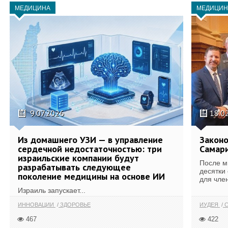
МЕДИЦИНА
МЕДИЦИН
9.07.2026
18.0
Из домашнего УЗИ — в управление
Законо
сердечной недостаточностью: три
Самари
израильские компании будут
После м
разрабатывать следующее
десятки
поколение медицины на основе ИИ
для член
Израиль запускает...
ИННОВАЦИИ
ЗДОРОВЬЕ
ИУДЕЯ
С
467
422