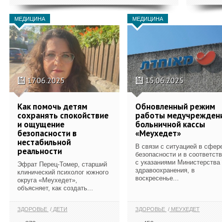
МЕДИЦИНА
МЕДИЦИНА
17.06.2025
15.06.2025
Как помочь детям
Обновленный режим
сохранять спокойствие
работы медучрежден
и ощущение
больничной кассы
безопасности в
«Меухедет»
нестабильной
В связи с ситуацией в сфер
реальности
безопасности и в соответст
с указаниями Министерства
Эфрат Перец-Томер, старший
здравоохранения, в
клинический психолог южного
воскресенье...
округа «Меухедет»,
объясняет, как создать...
ЗДОРОВЬЕ
ДЕТИ
ЗДОРОВЬЕ
МЕУХЕДЕТ