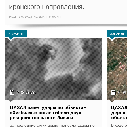
иранского направления.
ИРАН
МОСАД
РОМАН ГОФМАН
ИЗРАИЛЬ
ИЗРАИЛЬ
7.08.2026
6.08
ЦАХАЛ нанес удары по объектам
ЦАХАЛ:
«Хизбаллы» после гибели двух
деревн
резервистов на юге Ливана
объек
За последние сутки армия нанесла удары по
В ходе 