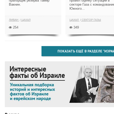
прапорщик резерва Тамир
провел оценку ситуации в
Вакнин.
секторе Газа с командовани
Южного...
ЛИВАН
ЦАХАЛ
ЦАХАЛ
СЕКТОР ГАЗЫ
254
349
ПОКАЗАТЬ ЕЩЁ В РАЗДЕЛЕ "ИЗРА