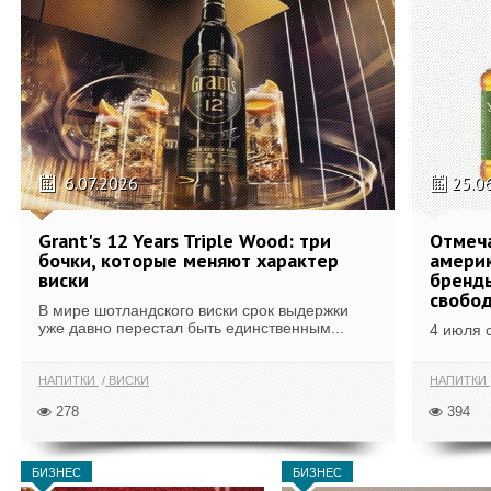
6.07.2026
25.0
Grant's 12 Years Triple Wood: три
Отмеч
бочки, которые меняют характер
америк
виски
бренды
свобо
В мире шотландского виски срок выдержки
уже давно перестал быть единственным...
4 июля 
НАПИТКИ
ВИСКИ
НАПИТКИ
278
394
БИЗНЕС
БИЗНЕС