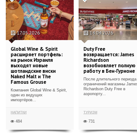
17.05.2026
14.04.2026
Global Wine & Spirit
Duty Free
расширяет портфель:
возвращается: James
на рынок Израиля
Richardson
выходят новые
возобновляет полную
шотландские виски
работу в Бен-Гурионе
Naked Malt и The
После длительного периода
Famous Grouse
ограничений магазины Jame
Richardson Duty Free в
Компания Global Wine & Spirit,
аэропорту...
один из ведущих
импортёров...
НАПИТКИ
ТУРИЗМ
484
731