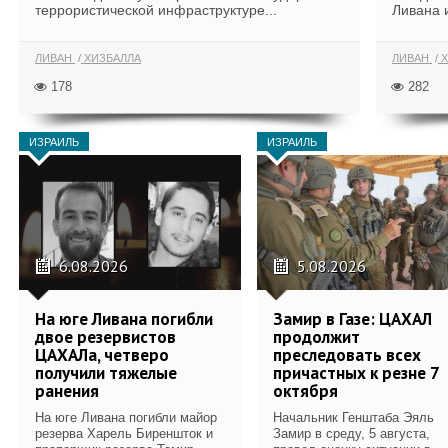
террористической инфраструктуре...
Ливана 
ЛИВАН
ХИЗБАЛЛА
ЛИВАН
Х
178
282
ИЗРАИЛЬ
ИЗРАИЛЬ
6.08.2026
5.08.2026
На юге Ливана погибли
Замир в Газе: ЦАХАЛ
двое резервистов
продолжит
ЦАХАЛа, четверо
преследовать всех
получили тяжелые
причастных к резне 7
ранения
октября
На юге Ливана погибли майор
Начальник Генштаба Эяль
резерва Харель Биреншток и
Замир в среду, 5 августа,