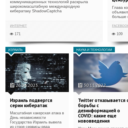
коммуникационных технологий раскрыла
широкомасштабную международную
Глава к
кибератаку ShadowCaptcha
объявил
больше 
ИНТЕРНЕТ
FACEBOO
171
109
ИЗРАИЛЬ
НАУКА И ТЕХНОЛОГИИ
26.04.2023
30.11.2022
Израиль подвергся
Twitter отказывается 
серии кибератак
борьбы с
дезинформацией о
Масштабная хакерская атака в
COVID: какие еще
День независимости
нововведения
Государства Израиль вывела
из строя сервисы ряда