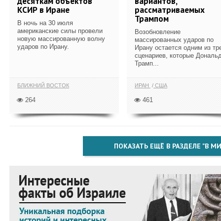
десяткам объектов
вариантов,
КСИР в Иране
рассматриваемых
Трампом
В ночь на 30 июля
американские силы провели
Возобновление
новую массированную волну
массированных ударов по
ударов по Ирану.
Ирану остается одним из тр
сценариев, которые Дональ
Трамп...
БЛИЖНИЙ ВОСТОК
ИРАН
США
264
461
ПОКАЗАТЬ ЕЩЁ В РАЗДЕЛЕ "В МИ