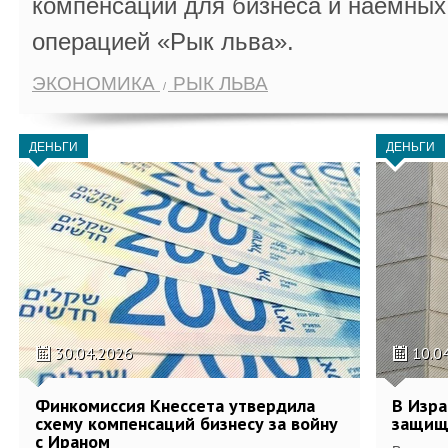
компенсаций для бизнеса и наемных 
операцией «Рык льва».
ЭКОНОМИКА
РЫК ЛЬВА
ДЕНЬГИ
ДЕНЬГИ
30.04.2026
10.0
Финкомиссия Кнессета утвердила
В Изра
схему компенсаций бизнесу за войну
защищ
с Ираном