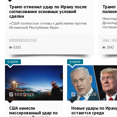
Трамп отменил удар по Ирану после
Трамп 
согласования основных условий
полном
сделки
Некотор
Дональд
«США полностью готовы к действиям против
соглаше
Исламской Республики Иран...
БЛИЖНИЙ ВОСТОК
США
ДОН
5333
1842
В МИРЕ
В МИРЕ
30.07.2026
29.07.2026
США нанесли
Новые удары по Иран
массированный удар по
остаются среди