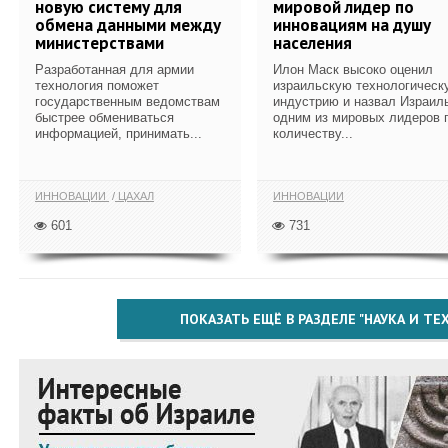
новую систему для
мировой лидер по
обмена данными между
инновациям на душу
министерствами
населения
Разработанная для армии
Илон Маск высоко оценил
технология поможет
израильскую технологическ
государственным ведомствам
индустрию и назвал Израил
быстрее обмениваться
одним из мировых лидеров 
информацией, принимать...
количеству...
ИННОВАЦИИ
ЦАХАЛ
ИННОВАЦИИ
601
731
ПОКАЗАТЬ ЕЩЁ В РАЗДЕЛЕ "НАУКА И Т