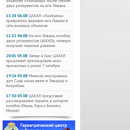
объектам «Хизбаллы» после гибели
двух резервистов на юге Ливана
13:28 06.08
ЦАХАЛ: «Хизбалла»
превратила деревни юга Ливана в
сеть военных объектов
11:52 06.08
На юге Ливана погибли
двое резервистов ЦАХАЛа, четверо
получили тяжелые ранения
20:01 05.08
Замир в Газе: ЦАХАЛ
продолжит преследовать всех
причастных к резне 7 октября
19:26 05.08
Министр иностранных
дел Саар начал визит в Эквадор и
Колумбию
17:50 05.08
ЦАХАЛ представил
расследование теракта, в котором
погибли Юваль Эзра и Бениягу
Меллет