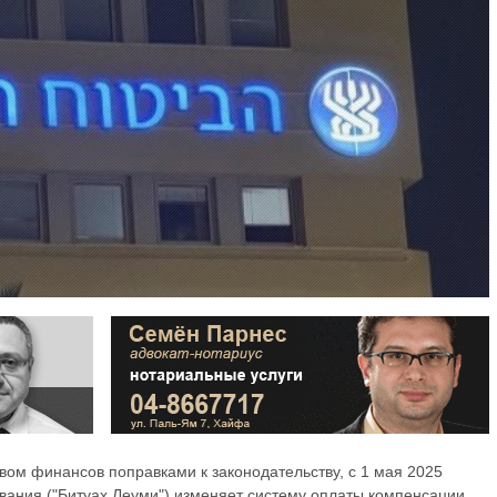
вом финансов поправками к законодательству, с 1 мая 2025
ования ("Битуах Леуми") изменяет систему оплаты компенсации