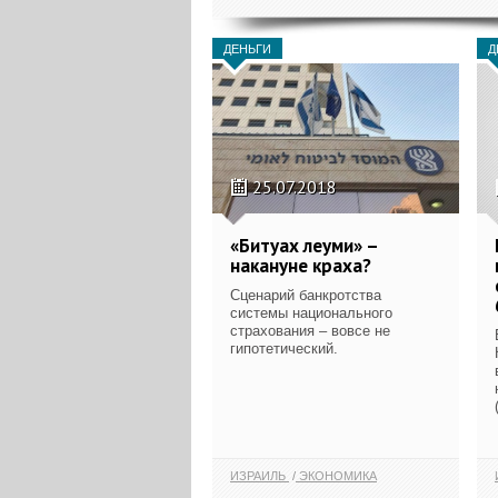
ДЕНЬГИ
Д
25.07.2018
«Битуах леуми» –
накануне краха?
Сценарий банкротства
системы национального
страхования – вовсе не
гипотетический.
ИЗРАИЛЬ
ЭКОНОМИКА