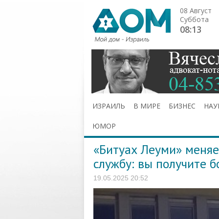
08 Август
Суббота
08:13
ИЗРАИЛЬ
В МИРЕ
БИЗНЕС
НАУ
ЮМОР
«Битуах Леуми» меняе
службу: вы получите 
19.05.2025 20:52