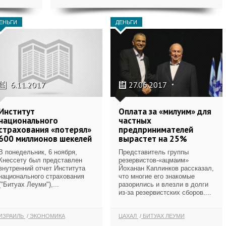
ЕНЬГИ
ДЕНЬГИ
6.11.2017
27.06.2017
Институт
Оплата за «милуим» для
национального
частных
страхования «потерял»
предпринимателей
600 миллионов шекелей
вырастет на 25%
В понедельник, 6 ноября,
Представитель группы
Кнессету был представлен
резервистов-«ацмаим»
внутренний отчет Института
Йоханан Каплинков рассказал,
национального страхования
что многие его знакомые
("Битуах Леуми"),...
разорились и влезли в долги
из-за резервистских сборов....
ИЗРАИЛЬ
ЭКОНОМИКА
ЦАХАЛ
БИТУАХ ЛЕУМИ