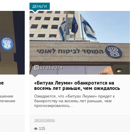
ДЕНЬГИ
17.03.2024
ие
«Битуах Леуми» обанкротится на
восемь лет раньше, чем ожидалось
ышение
Ожидается, что «Битуах Леуми» придет к
 течение
банкротству на восемь лет раньше, чем
прогнозировалось...
ЭКОНОМИКА
115