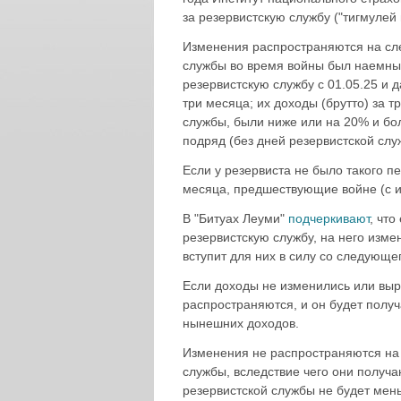
за резервистскую службу ("тигмулей
Изменения распространяются на сле
службы во время войны был наемны
резервистскую службу с 01.05.25 и 
три месяца; их доходы (брутто) за
службы, были ниже или на 20% и бол
подряд (без дней резервистской сл
Если у резервиста не было такого п
месяца, предшествующие войне (с и
В "Битуах Леуми"
подчеркивают
, чт
резервистскую службу, на него изм
вступит для них в силу со следующе
Если доходы не изменились или выр
распространяются, и он будет получ
нынешних доходов.
Изменения не распространяются на 
службы, вследствие чего они получ
резервистской службы не будет мен