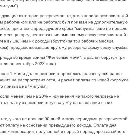
 милуим").
дующие категории резервистов: те, кто в период резервистской
м работником или не работал; был призван на дополнительную
далее, при этом с предыдущего срока "милуима" еще не прошло
 три месяца, предшествовавшие нынешнему сроку резервистской
ее выше, чем их доходы (брутто) за три рабочих месяца
ужбы), предшествовавшие другому резервистскому сроку службы.
ериода во время войны "Железные мечи", в расчет берутся три
юля по сентябрь 2023 года).
о если 1 мая и далее резервист продолжал начавшуюся ранее
енения не распространяются, и расчет оплаты по новой формуле
го призыва на "милуим".
осли менее чем на 20% – изменения на такого человека не
ать оплату за резервистскую службу на основании своих
тех, у кого не прошло 90 дней между периодами резервистской
ают оплату на основании предыдущего дохода. Оплата дня
ьше компенсации, полученной в первый период чрезвычайного