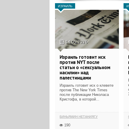
ИЗРАИЛЬ
И
14.05.2026
Израиль готовит иск
против NYT после
статьи о «сексуальном
насилии» над
палестинцами
Израиль готовит иск о клевете
против The New York Times
после публикации Николаса
Кристофа, в которой...
БИНЬЯМИН НЕТАНИЯГУ
190