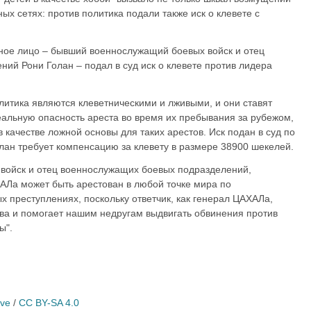
ых сетях: против политика подали также иск о клевете с
тное лицо – бывший военнослужащий боевых войск и отец
ий Рони Голан – подал в суд иск о клевете против лидера
литика являются клеветническими и лживыми, и они ставят
альную опасность ареста во время их пребывания за рубежом,
 качестве ложной основы для таких арестов. Иск подан в суд по
лан требует компенсацию за клевету в размере 38900 шекелей.
войск и отец военнослужащих боевых подразделений,
ХАЛа может быть арестован в любой точке мира по
 преступлениях, поскольку ответчик, как генерал ЦАХАЛа,
ва и помогает нашим недругам выдвигать обвинения против
ы".
ive
/
CC BY-SA 4.0