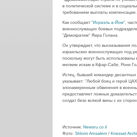
в политической системе и в социальн
требованием выплаты компенсации.
Как сообщает
"Исраэль а-Йом"
, час
военнослужащих боевых подразделен
"Демократим" Яира Голана.
Он утверждает, что высказывания по
израильских военнослужащих под ре
поскольку могут быть использованы в
мелким искам в Кфар-Сабе, Рони Го
Истец, бывший командир десантных 
указывает: "Любой боец и герой ЦА
злонамеренным обвинения в военных
предоставляет ложные доказательст
солдат безо всякой вины с их сторон
Источник:
Newsru.co.il
Фото:
Shlomi Amsalem
/
Knesset Arch