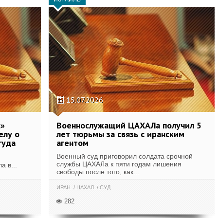
15.07.2026
с»
Военнослужащий ЦАХАЛа получил 5
елу о
лет тюрьмы за связь с иранским
гуда
агентом
Военный суд приговорил солдата срочной
службы ЦАХАЛа к пяти годам лишения
 в...
свободы после того, как...
ИРАН
ЦАХАЛ
СУД
282