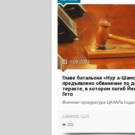
3.08.2026
Главе батальона «Нур а-Шам
предъявлено обвинение по д
теракте, в котором погиб Йе
Гето
Военная прокуратура ЦАХАЛа подала
САМАРИЯ
СУД
332