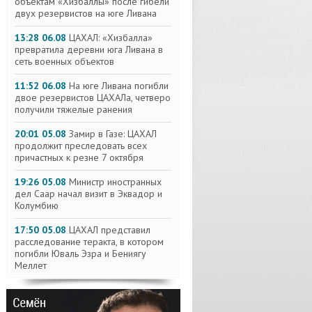
объектам «Хизбаллы» после гибели
двух резервистов на юге Ливана
13:28 06.08
ЦАХАЛ: «Хизбалла»
превратила деревни юга Ливана в
сеть военных объектов
11:52 06.08
На юге Ливана погибли
двое резервистов ЦАХАЛа, четверо
получили тяжелые ранения
20:01 05.08
Замир в Газе: ЦАХАЛ
продолжит преследовать всех
причастных к резне 7 октября
19:26 05.08
Министр иностранных
дел Саар начал визит в Эквадор и
Колумбию
17:50 05.08
ЦАХАЛ представил
расследование теракта, в котором
погибли Юваль Эзра и Бениягу
Меллет