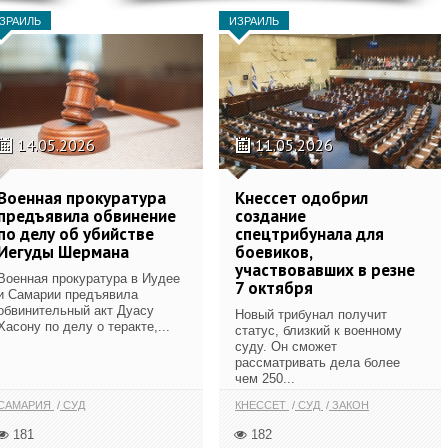
ЗРАИЛЬ
ИЗРАИЛЬ
14.05.2026
11.05.2026
Военная прокуратура
Кнессет одобрил
предъявила обвинение
создание
по делу об убийстве
спецтрибунала для
Иегуды Шермана
боевиков,
участвовавших в резне
Военная прокуратура в Иудее
7 октября
и Самарии предъявила
обвинительный акт Дуасу
Новый трибунал получит
Хасону по делу о теракте,...
статус, близкий к военному
суду. Он сможет
рассматривать дела более
чем 250...
САМАРИЯ
СУД
КНЕССЕТ
СУД
ЗАКОН
181
182