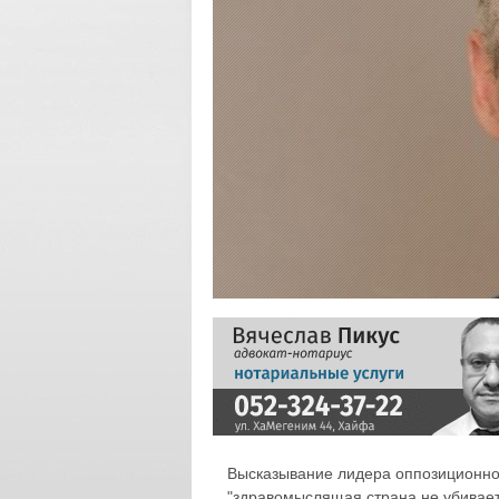
Высказывание лидера оппозиционной
"здравомыслящая страна не убивает