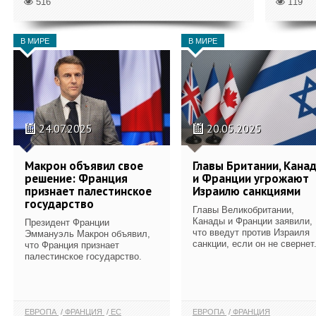
516
119
В МИРЕ
В МИРЕ
24.07.2025
20.05.2025
Макрон объявил свое
Главы Британии, Кана
решение: Франция
и Франции угрожают
признает палестинское
Израилю санкциями
государство
Главы Великобритании,
Канады и Франции заявили,
Президент Франции
что введут против Израиля
Эммануэль Макрон объявил,
санкции, если он не свернет.
что Франция признает
палестинское государство.
ЕВРОПА
ФРАНЦИЯ
ЕС
ЕВРОПА
ФРАНЦИЯ