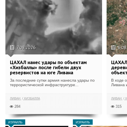
7.08.2026
6.08
ЦАХАЛ нанес удары по объектам
ЦАХАЛ:
«Хизбаллы» после гибели двух
деревн
резервистов на юге Ливана
объек
За последние сутки армия нанесла удары по
В ходе 
террористической инфраструктуре...
Ливана 
ЛИВАН
ХИЗБАЛЛА
ЛИВАН
Х
284
315
ИЗРАИЛЬ
ИЗРАИЛЬ