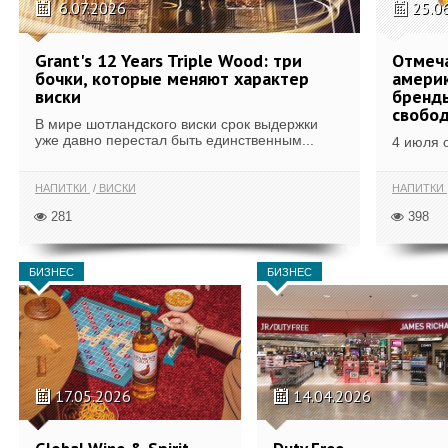
6.07.2026
25.0
Grant's 12 Years Triple Wood: три
Отмеч
бочки, которые меняют характер
америк
виски
бренды
свобо
В мире шотландского виски срок выдержки
уже давно перестал быть единственным...
4 июля 
НАПИТКИ
ВИСКИ
НАПИТКИ
281
398
БИЗНЕС
БИЗНЕС
17.05.2026
14.04.2026