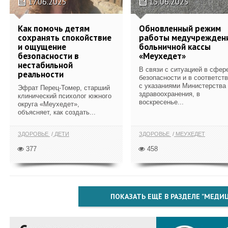
17.06.2025
15.06.2025
Как помочь детям
Обновленный режим
сохранять спокойствие
работы медучрежден
и ощущение
больничной кассы
безопасности в
«Меухедет»
нестабильной
В связи с ситуацией в сфер
реальности
безопасности и в соответст
с указаниями Министерства
Эфрат Перец-Томер, старший
здравоохранения, в
клинический психолог южного
воскресенье...
округа «Меухедет»,
объясняет, как создать...
ЗДОРОВЬЕ
ДЕТИ
ЗДОРОВЬЕ
МЕУХЕДЕТ
377
458
ПОКАЗАТЬ ЕЩЁ В РАЗДЕЛЕ "МЕДИ