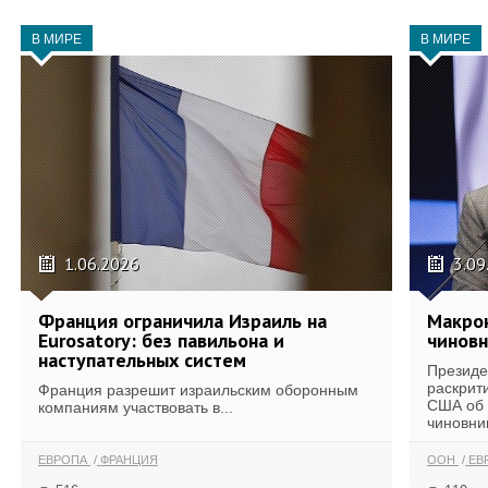
В МИРЕ
В МИРЕ
1.06.2026
3.09
Франция ограничила Израиль на
Макрон
Eurosatory: без павильона и
чинов
наступательных систем
Президе
раскрит
Франция разрешит израильским оборонным
США об 
компаниям участвовать в...
чиновник
ЕВРОПА
ФРАНЦИЯ
ООН
ЕВ