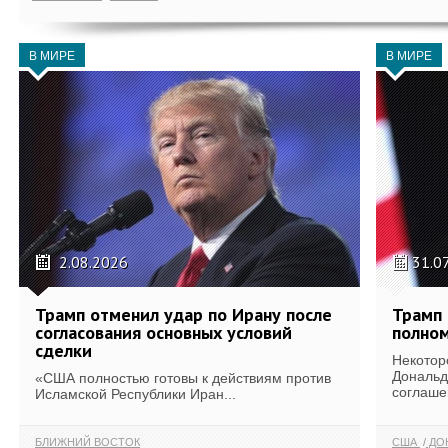
В МИРЕ
В МИРЕ
2.08.2026
31.0
Трамп отменил удар по Ирану после
Трамп 
согласования основных условий
полном
сделки
Некотор
Дональд
«США полностью готовы к действиям против
соглаше
Исламской Республики Иран...
БЛИЖНИЙ ВОСТОК
США
ДОН