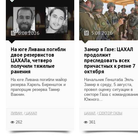
6.08.2026
5.08.2026
На юге Ливана погибли
Замир в Газе: ЦАХАЛ
двое резервистов
продолжит
ЦАХАЛа, четверо
преследовать всех
получили тяжелые
причастных к резне 7
ранения
октября
На юге Ливана погибли майор
Начальник Генштаба Эяль
резерва Харель Биреншток и
Замир в среду, 5 августа,
прапорщик резерва Тамир
провел оценку ситуации в
Вакнин.
секторе Газа с командовани
Южного...
ЛИВАН
ЦАХАЛ
ЦАХАЛ
СЕКТОР ГАЗЫ
262
361