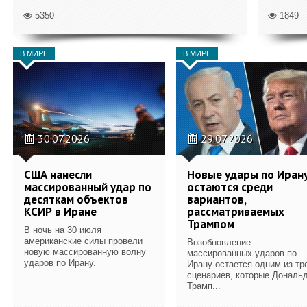
5350
1849
В МИРЕ
В МИРЕ
30.07.2026
29.07.2026
США нанесли
Новые удары по Иран
массированный удар по
остаются среди
десяткам объектов
вариантов,
КСИР в Иране
рассматриваемых
Трампом
В ночь на 30 июля
американские силы провели
Возобновление
новую массированную волну
массированных ударов по
ударов по Ирану.
Ирану остается одним из тр
сценариев, которые Дональ
Трамп...