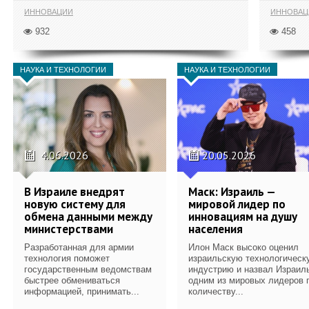
ИННОВАЦИИ
ИННОВАЦ
932
458
НАУКА И ТЕХНОЛОГИИ
НАУКА И ТЕХНОЛОГИИ
4.06.2026
20.05.2026
В Израиле внедрят
Маск: Израиль —
новую систему для
мировой лидер по
обмена данными между
инновациям на душу
министерствами
населения
Разработанная для армии
Илон Маск высоко оценил
технология поможет
израильскую технологическ
государственным ведомствам
индустрию и назвал Израил
быстрее обмениваться
одним из мировых лидеров 
информацией, принимать...
количеству...