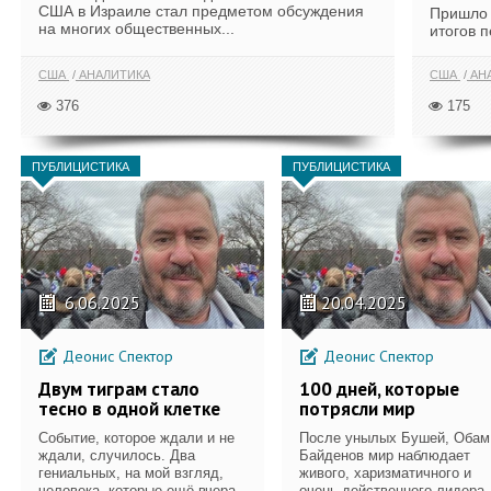
США в Израиле стал предметом обсуждения
Пришло 
на многих общественных...
итогов п
США
АНАЛИТИКА
США
АН
376
175
ПУБЛИЦИСТИКА
ПУБЛИЦИСТИКА
6.06.2025
20.04.2025
Деонис Спектор
Деонис Спектор
Двум тиграм стало
100 дней, которые
тесно в одной клетке
потрясли мир
Событие, которое ждали и не
После унылых Бушей, Обам
ждали, случилось. Два
Байденов мир наблюдает
гениальных, на мой взгляд,
живого, харизматичного и
человека, которые ещё вчера
очень действенного лидера