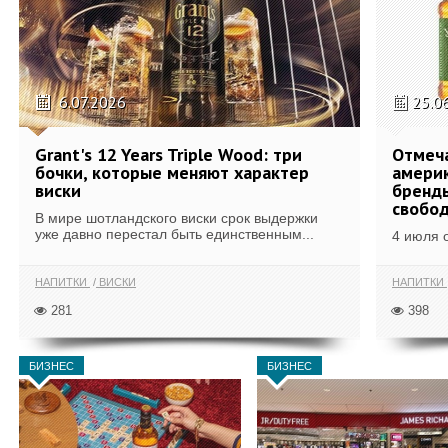
6.07.2026
25.0
Grant's 12 Years Triple Wood: три
Отмеч
бочки, которые меняют характер
америк
виски
бренды
свобо
В мире шотландского виски срок выдержки
уже давно перестал быть единственным...
4 июля 
НАПИТКИ
ВИСКИ
НАПИТКИ
281
398
БИЗНЕС
БИЗНЕС