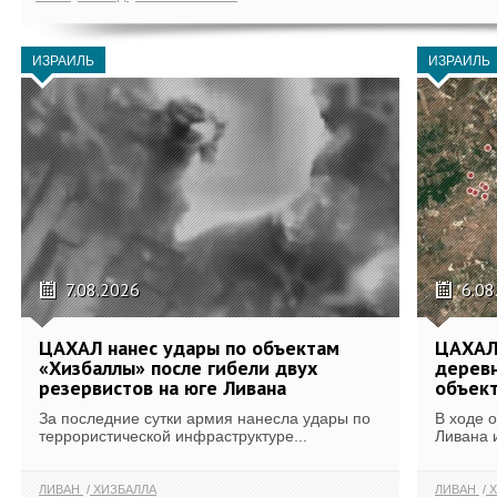
ИЗРАИЛЬ
ИЗРАИЛЬ
7.08.2026
6.08
ЦАХАЛ нанес удары по объектам
ЦАХАЛ:
«Хизбаллы» после гибели двух
деревн
резервистов на юге Ливана
объек
За последние сутки армия нанесла удары по
В ходе 
террористической инфраструктуре...
Ливана 
ЛИВАН
ХИЗБАЛЛА
ЛИВАН
Х