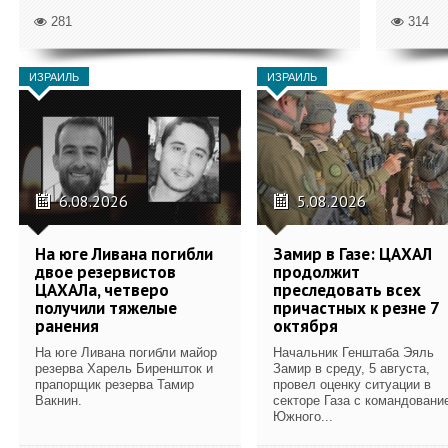
281
314
ИЗРАИЛЬ
ИЗРАИЛЬ
6.08.2026
5.08.2026
На юге Ливана погибли
Замир в Газе: ЦАХАЛ
двое резервистов
продолжит
ЦАХАЛа, четверо
преследовать всех
получили тяжелые
причастных к резне 7
ранения
октября
На юге Ливана погибли майор
Начальник Генштаба Эяль
резерва Харель Биреншток и
Замир в среду, 5 августа,
прапорщик резерва Тамир
провел оценку ситуации в
Вакнин.
секторе Газа с командовани
Южного...