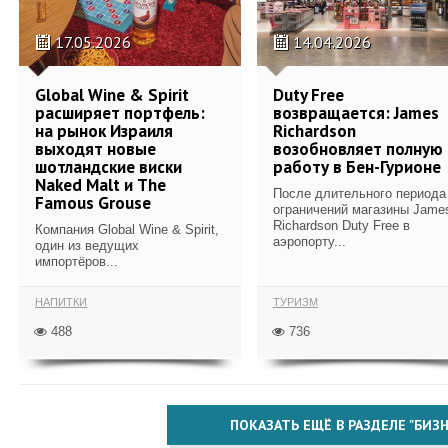
17.05.2026
14.04.2026
Global Wine & Spirit
Duty Free
расширяет портфель:
возвращается: James
на рынок Израиля
Richardson
выходят новые
возобновляет полную
шотландские виски
работу в Бен-Гурионе
Naked Malt и The
После длительного периода
Famous Grouse
ограничений магазины Jame
Richardson Duty Free в
Компания Global Wine & Spirit,
аэропорту...
один из ведущих
импортёров...
НАПИТКИ
ТУРИЗМ
488
736
ПОКАЗАТЬ ЕЩЁ В РАЗДЕЛЕ "БИЗН