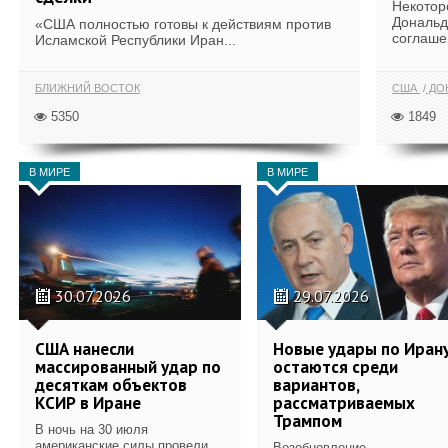
Некотор
Дональд
«США полностью готовы к действиям против
соглаше
Исламской Республики Иран...
БЛИЖНИЙ ВОСТОК
США
ДОН
5350
1849
В МИРЕ
В МИРЕ
30.07.2026
29.07.2026
США нанесли
Новые удары по Иран
массированный удар по
остаются среди
десяткам объектов
вариантов,
КСИР в Иране
рассматриваемых
Трампом
В ночь на 30 июля
американские силы провели
Возобновление