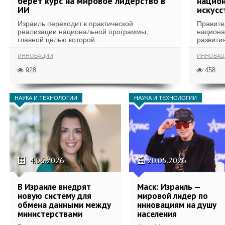
берет курс на мировое лидерство в
национ
ИИ
искусс
Израиль переходит к практической
Правите
реализации национальной программы,
национа
главной целью которой...
развития
ИННОВАЦИИ
ИННОВАЦ
928
458
НАУКА И ТЕХНОЛОГИИ
НАУКА И ТЕХНОЛОГИИ
4.06.2026
20.05.2026
В Израиле внедрят
Маск: Израиль —
новую систему для
мировой лидер по
обмена данными между
инновациям на душу
министерствами
населения