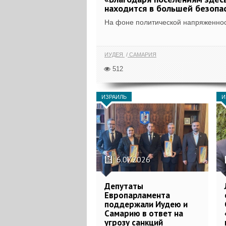
находится в большей безопа
На фоне политической напряженност
ИУДЕЯ
САМАРИЯ
512
ИЗРАИЛЬ
И
6.07.2026
Депутаты
Европарламента
поддержали Иудею и
Самарию в ответ на
угрозу санкций