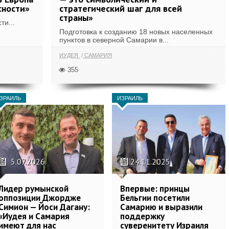
сности»
стратегический шаг для всей
страны»
и...
Подготовка к созданию 18 новых населенных
пунктов в северной Самарии в...
ИУДЕЯ
САМАРИЯ
355
ЗРАИЛЬ
ИЗРАИЛЬ
5.07.2026
24.11.2025
Лидер румынской
Впервые: принцы
оппозиции Джордже
Бельгии посетили
Симион — Йоси Дагану:
Самарию и выразили
«Иудея и Самария
поддержку
имеют для нас
суверенитету Израиля