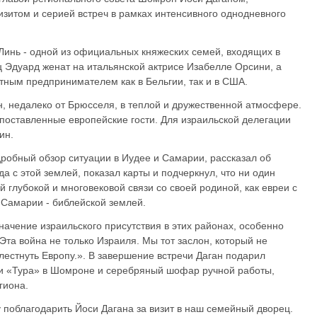
зитом и серией встреч в рамках интенсивного однодневного
Линь - одной из официальных княжеских семей, входящих в
ц Эдуард женат на итальянской актрисе Изабелле Орсини, а
тным предпринимателем как в Бельгии, так и в США.
н, недалеко от Брюсселя, в теплой и дружественной атмосфере.
опоставленные европейские гости. Для израильской делегации
ин.
робный обзор ситуации в Иудее и Самарии, рассказал об
а с этой землей, показал карты и подчеркнул, что ни один
й глубокой и многовековой связи со своей родиной, как евреи с
 Самарии - библейской землей.
начение израильского присутствия в этих районах, особенно
«Эта война не только Израиля. Мы тот заслон, который не
лестнуть Европу.». В завершение встречи Даган подарил
ни «Тура» в Шомроне и серебряный шофар ручной работы,
гиона.
 поблагодарить Йоси Дагана за визит в наш семейный дворец.