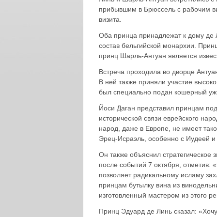
прибывшим в Брюссель с рабочим ви
визита.
Оба принца принадлежат к дому де 
состав бельгийской монархии. Прин
принц Шарль-Антуан является извес
Встреча проходила во дворце Антуа
В ней также приняли участие высок
был специально подан кошерный уж
Йоси Даган представил принцам под
исторической связи еврейского народ
народ, даже в Европе, не имеет тако
Эрец-Исраэль, особенно с Иудеей и
Он также объяснил стратегическое з
после событий 7 октября, отметив: 
позволяет радикальному исламу зах
принцам бутылку вина из винодель
изготовленный мастером из этого ре
Принц Эдуард де Линь сказал: «Хочу