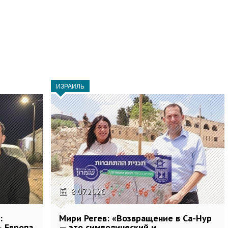
ИЗРАИЛЬ
8.07.2026
:
Мири Регев: «Возвращение в Са-Нур
ь Европа
— это символический и