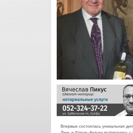
Впервые состоялась уникальная дип
Линь и Шарль-Антуан встретились с