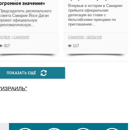
огромное значение»
Впервые в истории в Самарию
прибыла официальная
Председатель регионального
делегация во главе с
совета Самарии Йоси Даган
бельгийскими принцами по
провел официальную
приглашению...
дипломатическую...
ИУДЕЯ
САМАРИЯ
САМАРИЯ
БЕЛЬГИЯ
317
117
ПОКАЗАТЬ ЕЩЁ
“
ИЗРАИЛЬ
”