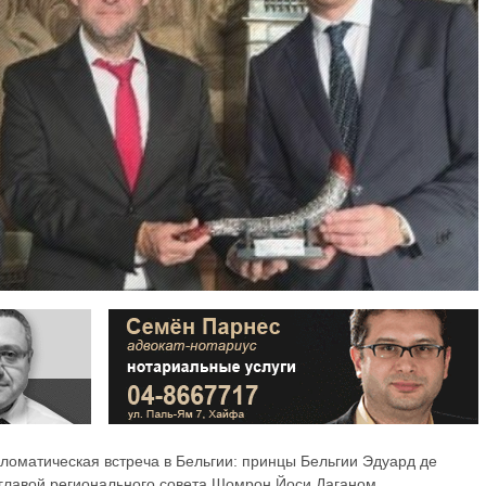
ломатическая встреча в Бельгии: принцы Бельгии Эдуард де
 главой регионального совета Шомрон Йоси Даганом,