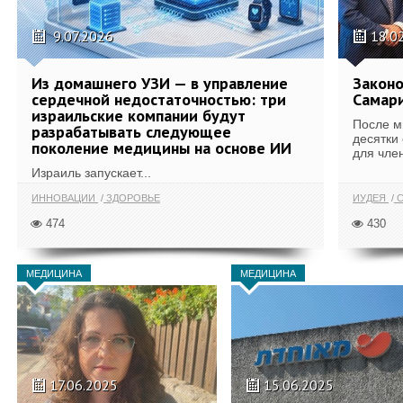
9.07.2026
18.0
Из домашнего УЗИ — в управление
Законо
сердечной недостаточностью: три
Самари
израильские компании будут
После м
разрабатывать следующее
десятки
поколение медицины на основе ИИ
для член
Израиль запускает...
ИННОВАЦИИ
ЗДОРОВЬЕ
ИУДЕЯ
С
474
430
МЕДИЦИНА
МЕДИЦИНА
17.06.2025
15.06.2025