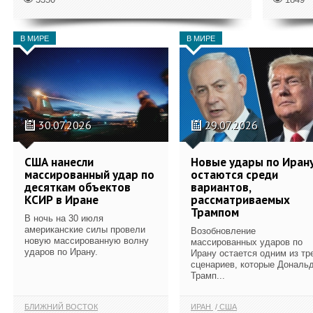
В МИРЕ
В МИРЕ
30.07.2026
29.07.2026
США нанесли
Новые удары по Иран
массированный удар по
остаются среди
десяткам объектов
вариантов,
КСИР в Иране
рассматриваемых
Трампом
В ночь на 30 июля
американские силы провели
Возобновление
новую массированную волну
массированных ударов по
ударов по Ирану.
Ирану остается одним из тр
сценариев, которые Дональ
Трамп...
БЛИЖНИЙ ВОСТОК
ИРАН
США