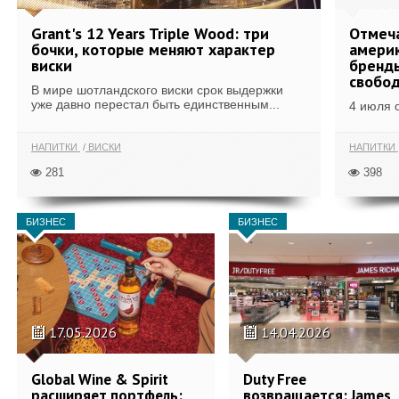
Grant's 12 Years Triple Wood: три
Отмеч
бочки, которые меняют характер
америк
виски
бренды
свобо
В мире шотландского виски срок выдержки
уже давно перестал быть единственным...
4 июля 
НАПИТКИ
ВИСКИ
НАПИТКИ
281
398
БИЗНЕС
БИЗНЕС
17.05.2026
14.04.2026
Global Wine & Spirit
Duty Free
расширяет портфель:
возвращается: James