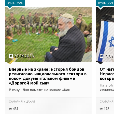
КУЛЬТУРА
КУЛЬТУРА
20.04.2026
9.02
Впервые на экране: история бойцов
От изг
религиозно-национального сектора в
Нерасс
новом документальном фильме
возвр
«Дорогой мой сын»
На этой 
вторника
В канун Дня памяти: на канале «Кан...
САМАРИЯ
ЦАХАЛ
САМАРИ
431
178