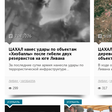
7.08.2026
6.08
ЦАХАЛ нанес удары по объектам
ЦАХАЛ:
«Хизбаллы» после гибели двух
деревн
резервистов на юге Ливана
объек
За последние сутки армия нанесла удары по
В ходе 
террористической инфраструктуре...
Ливана 
ЛИВАН
ХИЗБАЛЛА
ЛИВАН
Х
299
317
ИЗРАИЛЬ
ИЗРАИЛЬ