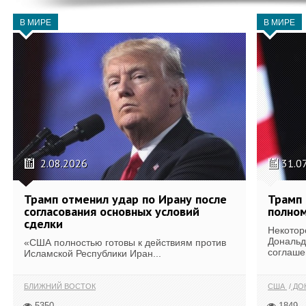
В МИРЕ
В МИРЕ
2.08.2026
31.0
Трамп отменил удар по Ирану после
Трамп 
согласования основных условий
полном
сделки
Некотор
Дональд
«США полностью готовы к действиям против
соглаше
Исламской Республики Иран...
БЛИЖНИЙ ВОСТОК
США
ДОН
5350
1849