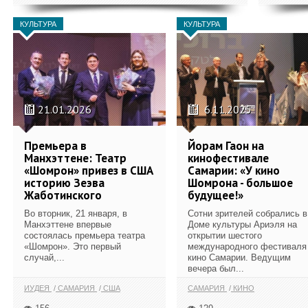
КУЛЬТУРА
КУЛЬТУРА
21.01.2026
6.11.2025
Премьера в
Йорам Гаон на
Манхэттене: Театр
кинофестивале
«Шомрон» привез в США
Самарии: «У кино
историю Зеэва
Шомрона - большое
Жаботинского
будущее!»
Во вторник, 21 января, в
Сотни зрителей собрались в
Манхэттене впервые
Доме культуры Ариэля на
состоялась премьера театра
открытии шестого
«Шомрон». Это первый
международного фестиваля
случай,...
кино Самарии. Ведущим
вечера был...
ИУДЕЯ
САМАРИЯ
США
САМАРИЯ
КИНО