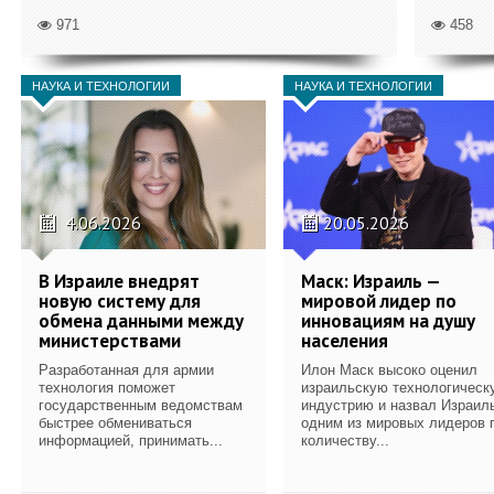
971
458
НАУКА И ТЕХНОЛОГИИ
НАУКА И ТЕХНОЛОГИИ
4.06.2026
20.05.2026
В Израиле внедрят
Маск: Израиль —
новую систему для
мировой лидер по
обмена данными между
инновациям на душу
министерствами
населения
Разработанная для армии
Илон Маск высоко оценил
технология поможет
израильскую технологическ
государственным ведомствам
индустрию и назвал Израил
быстрее обмениваться
одним из мировых лидеров 
информацией, принимать...
количеству...