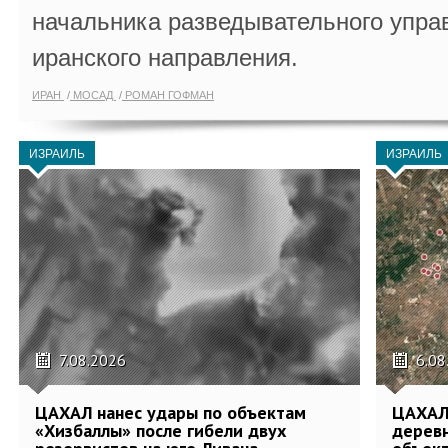
начальника разведывательного упра
иранского направления.
ИРАН
МОСАД
РОМАН ГОФМАН
ИЗРАИЛЬ
ИЗРАИЛЬ
7.08.2026
6.08
ЦАХАЛ нанес удары по объектам
ЦАХАЛ:
«Хизбаллы» после гибели двух
деревн