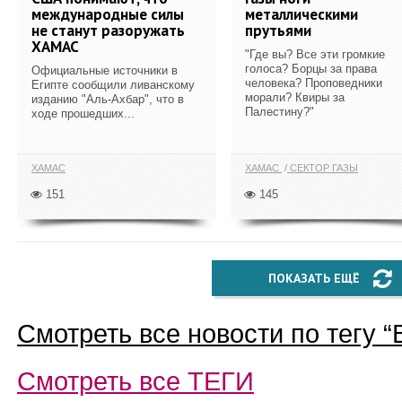
международные силы
металлическими
не станут разоружать
прутьями
ХАМАС
"Где вы? Все эти громкие
голоса? Борцы за права
Официальные источники в
человека? Проповедники
Египте сообщили ливанскому
морали? Квиры за
изданию "Аль-Ахбар", что в
Палестину?"
ходе прошедших...
ХАМАС
ХАМАС
СЕКТОР ГАЗЫ
151
145
ПОКАЗАТЬ ЕЩЁ
Смотреть все новости по тегу “
Смотреть все
ТЕГИ