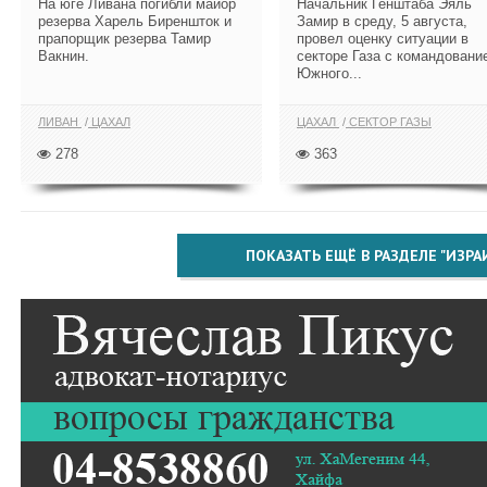
На юге Ливана погибли майор
Начальник Генштаба Эяль
резерва Харель Биреншток и
Замир в среду, 5 августа,
прапорщик резерва Тамир
провел оценку ситуации в
Вакнин.
секторе Газа с командовани
Южного...
ЛИВАН
ЦАХАЛ
ЦАХАЛ
СЕКТОР ГАЗЫ
278
363
ПОКАЗАТЬ ЕЩЁ В РАЗДЕЛЕ "ИЗРА