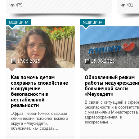
475
431
МЕДИЦИНА
МЕДИЦИНА
17.06.2025
15.06.2025
Как помочь детям
Обновленный режим
сохранять спокойствие
работы медучрежден
и ощущение
больничной кассы
безопасности в
«Меухедет»
нестабильной
В связи с ситуацией в сфер
реальности
безопасности и в соответст
с указаниями Министерства
Эфрат Перец-Томер, старший
здравоохранения, в
клинический психолог южного
воскресенье...
округа «Меухедет»,
объясняет, как создать...