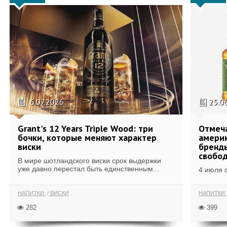
6.07.2026
25.0
Grant's 12 Years Triple Wood: три
Отмеч
бочки, которые меняют характер
америк
виски
бренды
свобо
В мире шотландского виски срок выдержки
уже давно перестал быть единственным...
4 июля 
НАПИТКИ
ВИСКИ
НАПИТКИ
282
399