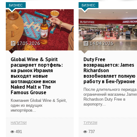
БИЗНЕС
БИЗНЕС
17.05.2026
14.04.2026
Global Wine & Spirit
Duty Free
расширяет портфель:
возвращается: James
на рынок Израиля
Richardson
выходят новые
возобновляет полную
шотландские виски
работу в Бен-Гурионе
Naked Malt и The
После длительного периода
Famous Grouse
ограничений магазины Jame
Richardson Duty Free в
Компания Global Wine & Spirit,
аэропорту...
один из ведущих
импортёров...
НАПИТКИ
ТУРИЗМ
491
737