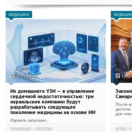
МЕДИЦИНА
МЕДИЦИН
9.07.2026
18.0
Из домашнего УЗИ — в управление
Законо
сердечной недостаточностью: три
Самари
израильские компании будут
После м
разрабатывать следующее
десятки
поколение медицины на основе ИИ
для член
Израиль запускает...
ИННОВАЦИИ
ЗДОРОВЬЕ
ИУДЕЯ
С