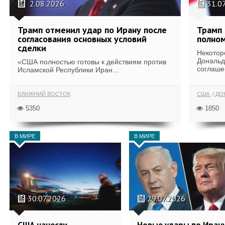
2.08.2026
31.0
Трамп отменил удар по Ирану после
Трамп 
согласования основных условий
полном
сделки
Некотор
Дональд
«США полностью готовы к действиям против
соглаше
Исламской Республики Иран...
БЛИЖНИЙ ВОСТОК
США
ДОН
5350
1850
В МИРЕ
В МИРЕ
30.07.2026
29.07.2026
США нанесли
Новые удары по Иран