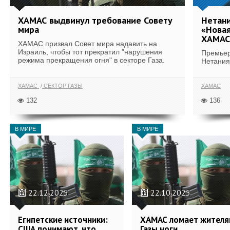
ХАМАС выдвинул требование Совету
Нетани
мира
«Новая
ХАМАС
ХАМАС призвал Совет мира надавить на
Израиль, чтобы тот прекратил "нарушения
Премьер
режима прекращения огня" в секторе Газа.
Нетания
ХАМАС
СЕКТОР ГАЗЫ
ХАМАС
132
136
В МИРЕ
В МИРЕ
22.12.2025
22.10.2025
Египетские источники:
ХАМАС ломает жителя
США понимают, что
Газы ноги