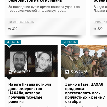
резервистов на юге Ливана
объек
За последние сутки армия нанесла удары по
В ходе 
террористической инфраструктуре...
Ливана 
ЛИВАН
ХИЗБАЛЛА
ЛИВАН
Х
320
329
ИЗРАИЛЬ
ИЗРАИЛЬ
6.08.2026
5.08.2026
На юге Ливана погибли
Замир в Газе: ЦАХАЛ
двое резервистов
продолжит
ЦАХАЛа, четверо
преследовать всех
получили тяжелые
причастных к резне 7
ранения
октября