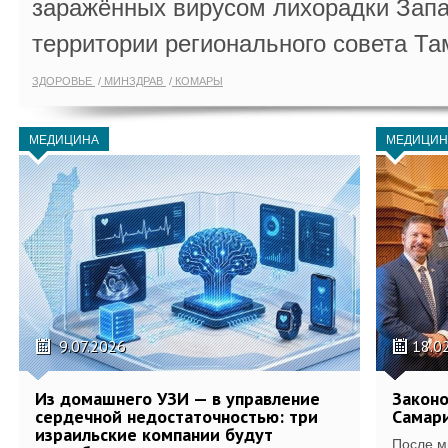
заражённых вирусом лихорадки Запа
территории регионального совета Та
ЗДОРОВЬЕ
МИНЗДРАВ
КОМАРЫ
МЕДИЦИНА
МЕДИЦИН
9.07.2026
18.0
Из домашнего УЗИ — в управление
Законо
сердечной недостаточностью: три
Самари
израильские компании будут
После м