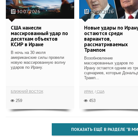
30.07.2026
29.07.2026
США нанесли
Новые удары по Иран
массированный удар по
остаются среди
десяткам объектов
вариантов,
КСИР в Иране
рассматриваемых
Трампом
В ночь на 30 июля
американские силы провели
Возобновление
новую массированную волну
массированных ударов по
ударов по Ирану.
Ирану остается одним из тр
сценариев, которые Дональ
Трамп...
БЛИЖНИЙ ВОСТОК
ИРАН
США
259
453
ПОКАЗАТЬ ЕЩЁ В РАЗДЕЛЕ "В МИ