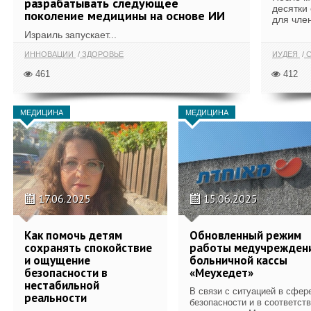
разрабатывать следующее
десятки
поколение медицины на основе ИИ
для член
Израиль запускает...
ИННОВАЦИИ
ЗДОРОВЬЕ
ИУДЕЯ
С
461
412
МЕДИЦИНА
МЕДИЦИНА
17.06.2025
15.06.2025
Как помочь детям
Обновленный режим
сохранять спокойствие
работы медучрежден
и ощущение
больничной кассы
безопасности в
«Меухедет»
нестабильной
В связи с ситуацией в сфер
реальности
безопасности и в соответст