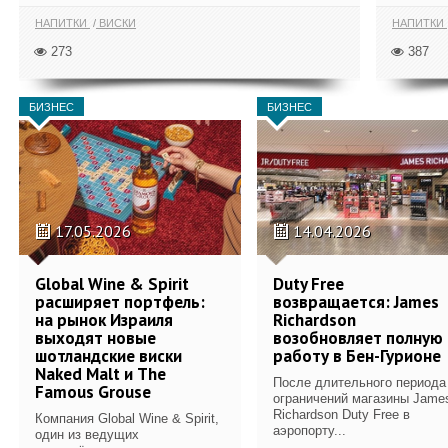
НАПИТКИ
ВИСКИ
НАПИТКИ
273
387
БИЗНЕС
БИЗНЕС
17.05.2026
14.04.2026
Global Wine & Spirit
Duty Free
расширяет портфель:
возвращается: James
на рынок Израиля
Richardson
выходят новые
возобновляет полную
шотландские виски
работу в Бен-Гурионе
Naked Malt и The
После длительного периода
Famous Grouse
ограничений магазины Jame
Richardson Duty Free в
Компания Global Wine & Spirit,
аэропорту...
один из ведущих