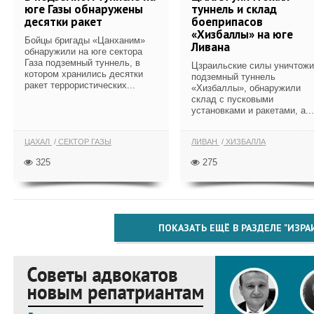
юге Газы обнаружены
туннель и склад
десятки ракет
боеприпасов
«Хизбаллы» на юге
Бойцы бригады «Цанханим»
Ливана
обнаружили на юге сектора
Газа подземный туннель, в
Цзраильские силы уничтож
котором хранились десятки
подземный туннель
ракет террористических...
«Хизбаллы», обнаружили
склад с пусковыми
установками и ракетами, а...
ЦАХАЛ
СЕКТОР ГАЗЫ
ЛИВАН
ХИЗБАЛЛА
325
275
ПОКАЗАТЬ ЕЩЁ В РАЗДЕЛЕ "ИЗРА