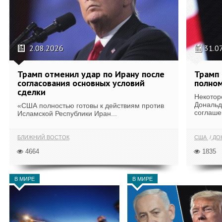
2.08.2026
31.0
Трамп отменил удар по Ирану после
Трамп 
согласования основных условий
полном
сделки
Некотор
Дональд
«США полностью готовы к действиям против
соглаше
Исламской Республики Иран...
БЛИЖНИЙ ВОСТОК
США
ДОН
4664
1835
В МИРЕ
В МИРЕ