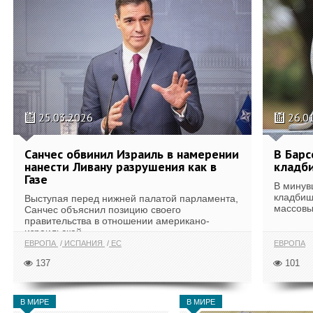
25.03.2026
26.0
Санчес обвинил Израиль в намерении
В Барс
нанести Ливану разрушения как в
кладб
Газе
В минув
кладбищ
Выступая перед нижней палатой парламента,
массовы
Санчес объяснил позицию своего
правительства в отношении американо-
израильской...
ЕВРОПА
ИСПАНИЯ
ЕС
ЕВРОПА
137
101
В МИРЕ
В МИРЕ