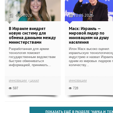
4.06.2026
20.05.2026
В Израиле внедрят
Маск: Израиль —
новую систему для
мировой лидер по
обмена данными между
инновациям на душу
министерствами
населения
Разработанная для армии
Илон Маск высоко оценил
технология поможет
израильскую технологическ
государственным ведомствам
индустрию и назвал Израил
быстрее обмениваться
одним из мировых лидеров 
информацией, принимать...
количеству...
ИННОВАЦИИ
ЦАХАЛ
ИННОВАЦИИ
597
728
ПОКАЗАТЬ ЕЩЁ В РАЗДЕЛЕ "НАУКА И Т