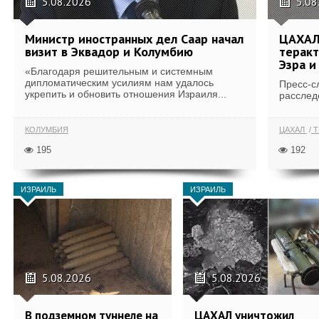
5.08.2026
5.08
Министр иностранных дел Саар начал
ЦАХАЛ
визит в Эквадор и Колумбию
теракт
Эзра и
«Благодаря решительным и системным
дипломатическим усилиям нам удалось
Пресс-с
укрепить и обновить отношения Израиля...
расслед
КОЛУМБИЯ
ЦАХАЛ
Т
195
192
ИЗРАИЛЬ
ИЗРАИЛЬ
5.08.2026
5.08.2026
В подземном туннеле на
ЦАХАЛ уничтожил