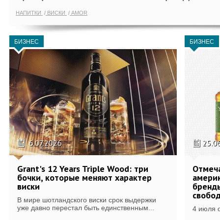
НАПИТКИ
ВИСКИ
AMOR
БИЗНЕС
БИЗНЕС
6.07.2026
25.0
Grant's 12 Years Triple Wood: три
Отмеч
бочки, которые меняют характер
америк
виски
бренды
свобо
В мире шотландского виски срок выдержки
уже давно перестал быть единственным...
4 июля 