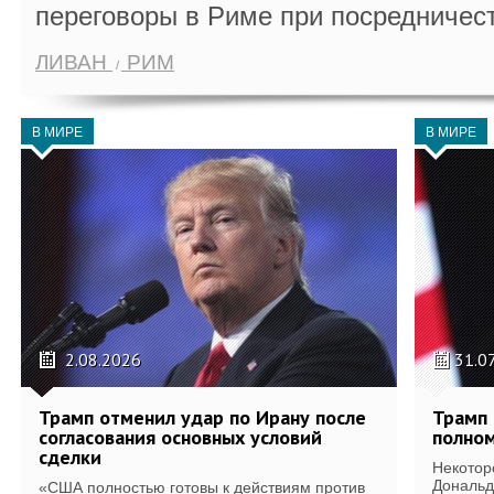
переговоры в Риме при посредничес
ЛИВАН
РИМ
В МИРЕ
В МИРЕ
2.08.2026
31.0
Трамп отменил удар по Ирану после
Трамп 
согласования основных условий
полном
сделки
Некотор
Дональд
«США полностью готовы к действиям против