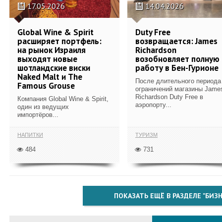
17.05.2026
14.04.2026
Global Wine & Spirit
Duty Free
расширяет портфель:
возвращается: James
на рынок Израиля
Richardson
выходят новые
возобновляет полную
шотландские виски
работу в Бен-Гурионе
Naked Malt и The
После длительного периода
Famous Grouse
ограничений магазины Jame
Richardson Duty Free в
Компания Global Wine & Spirit,
аэропорту...
один из ведущих
импортёров...
НАПИТКИ
ТУРИЗМ
484
731
ПОКАЗАТЬ ЕЩЁ В РАЗДЕЛЕ "БИЗН