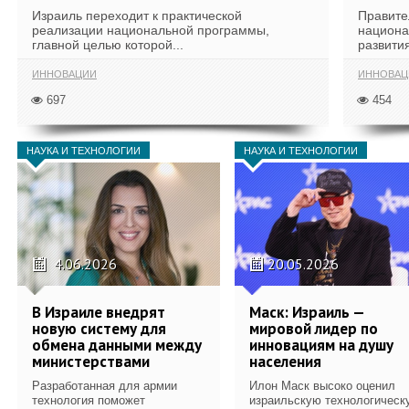
Израиль переходит к практической
Правите
реализации национальной программы,
национа
главной целью которой...
развития
ИННОВАЦИИ
ИННОВАЦ
697
454
НАУКА И ТЕХНОЛОГИИ
НАУКА И ТЕХНОЛОГИИ
4.06.2026
20.05.2026
В Израиле внедрят
Маск: Израиль —
новую систему для
мировой лидер по
обмена данными между
инновациям на душу
министерствами
населения
Разработанная для армии
Илон Маск высоко оценил
технология поможет
израильскую технологическ