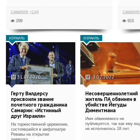
САМАРИЯ
СУД
САМАРИ
299
915
ИЗРАИЛЬ
ИЗРАИЛЬ
31.07.2026
3.02.2022
Герту Вилдерсу
Несовершеннолетний
присвоили звание
житель ПА обвинен в
почетного гражданина
убийстве Йегуды
Самарии: «Истинный
Диментмана
друг Израиля»
Имя обвиняемого не
публикуется, так как ему ещ
На торжественной церемонии,
не исполнилось 18 лет.
состоявшейся в амфитеатре
Ревавы на открытии
девятого...