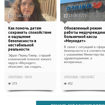
17.06.2025
15.06.2025
Как помочь детям
Обновленный режим
сохранять спокойствие
работы медучрежден
и ощущение
больничной кассы
безопасности в
«Меухедет»
нестабильной
В связи с ситуацией в сфер
реальности
безопасности и в соответст
с указаниями Министерства
Эфрат Перец-Томер, старший
здравоохранения, в
клинический психолог южного
воскресенье...
округа «Меухедет»,
объясняет, как создать...
ЗДОРОВЬЕ
ДЕТИ
ЗДОРОВЬЕ
МЕУХЕДЕТ
373
452