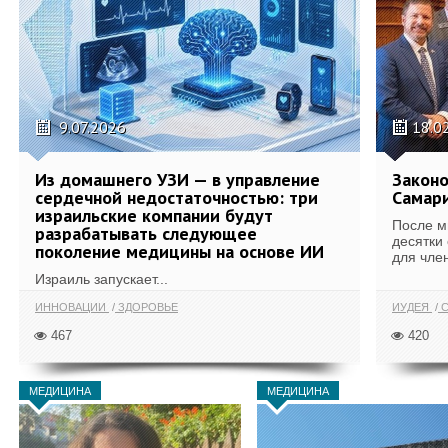
9.07.2026
18.0
Из домашнего УЗИ — в управление
Законо
сердечной недостаточностью: три
Самари
израильские компании будут
После м
разрабатывать следующее
десятки
поколение медицины на основе ИИ
для член
Израиль запускает...
ИННОВАЦИИ
ЗДОРОВЬЕ
ИУДЕЯ
С
467
420
МЕДИЦИНА
МЕДИЦИНА