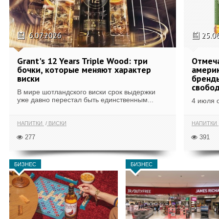
6.07.2026
25.0
Grant's 12 Years Triple Wood: три
Отмеч
бочки, которые меняют характер
америк
виски
бренды
свобо
В мире шотландского виски срок выдержки
уже давно перестал быть единственным...
4 июля 
НАПИТКИ
ВИСКИ
НАПИТКИ
277
391
БИЗНЕС
БИЗНЕС