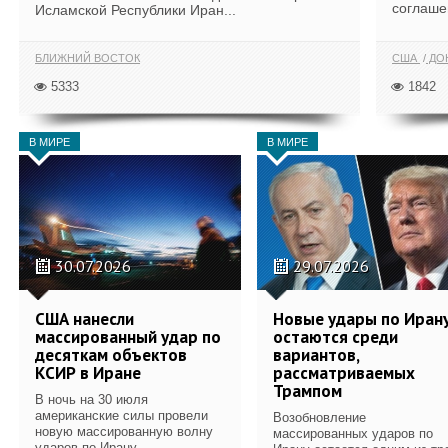
соглаше
Исламской Республики Иран...
БЛИЖНИЙ ВОСТОК
США
ДОН
5333
1842
В МИРЕ
В МИРЕ
30.07.2026
29.07.2026
США нанесли
Новые удары по Иран
массированный удар по
остаются среди
десяткам объектов
вариантов,
КСИР в Иране
рассматриваемых
Трампом
В ночь на 30 июля
американские силы провели
Возобновление
новую массированную волну
массированных ударов по
ударов по Ирану.