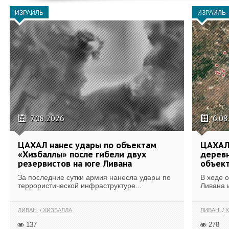
ИЗРАИЛЬ
ИЗРАИЛЬ
7.08.2026
6.08
ЦАХАЛ нанес удары по объектам
ЦАХАЛ:
«Хизбаллы» после гибели двух
деревн
резервистов на юге Ливана
объек
За последние сутки армия нанесла удары по
В ходе 
террористической инфраструктуре...
Ливана 
ЛИВАН
ХИЗБАЛЛА
ЛИВАН
Х
137
278