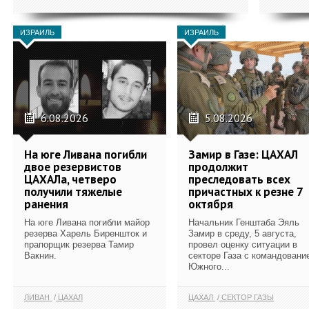
ИЗРАИЛЬ
ИЗРАИЛЬ
6.08.2026
5.08.2026
На юге Ливана погибли
Замир в Газе: ЦАХАЛ
двое резервистов
продолжит
ЦАХАЛа, четверо
преследовать всех
получили тяжелые
причастных к резне 7
ранения
октября
На юге Ливана погибли майор
Начальник Генштаба Эяль
резерва Харель Биреншток и
Замир в среду, 5 августа,
прапорщик резерва Тамир
провел оценку ситуации в
Вакнин.
секторе Газа с командовани
Южного...
ЛИВАН
ЦАХАЛ
ЦАХАЛ
СЕКТОР ГАЗЫ