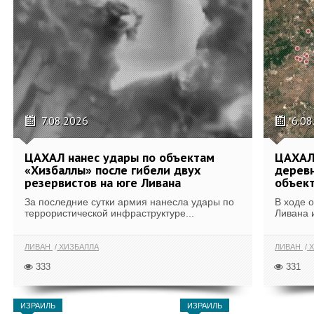
7.08.2026
6.08
ЦАХАЛ нанес удары по объектам
ЦАХАЛ:
«Хизбаллы» после гибели двух
деревн
резервистов на юге Ливана
объек
За последние сутки армия нанесла удары по
В ходе 
террористической инфраструктуре...
Ливана 
ЛИВАН
ХИЗБАЛЛА
ЛИВАН
Х
333
331
ИЗРАИЛЬ
ИЗРАИЛЬ