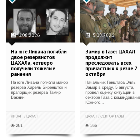
6.08.2026
5.08.2026
На юге Ливана погибли
Замир в Газе: ЦАХАЛ
двое резервистов
продолжит
ЦАХАЛа, четверо
преследовать всех
получили тяжелые
причастных к резне 7
ранения
октября
На юге Ливана погибли майор
Начальник Генштаба Эяль
резерва Харель Биреншток и
Замир в среду, 5 августа,
прапорщик резерва Тамир
провел оценку ситуации в
Вакнин.
секторе Газа с командовани
Южного...
ЛИВАН
ЦАХАЛ
ЦАХАЛ
СЕКТОР ГАЗЫ
281
366