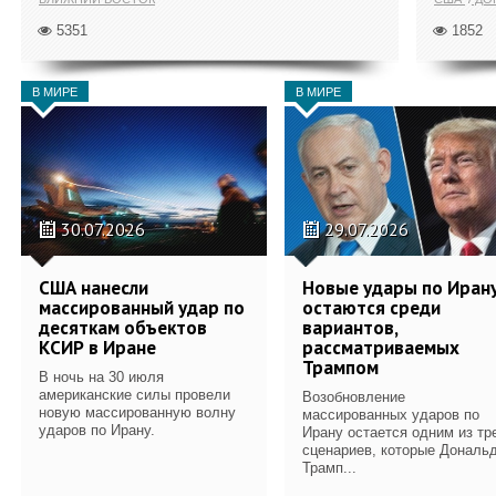
5351
1852
В МИРЕ
В МИРЕ
30.07.2026
29.07.2026
США нанесли
Новые удары по Иран
массированный удар по
остаются среди
десяткам объектов
вариантов,
КСИР в Иране
рассматриваемых
Трампом
В ночь на 30 июля
американские силы провели
Возобновление
новую массированную волну
массированных ударов по
ударов по Ирану.
Ирану остается одним из тр
сценариев, которые Дональ
Трамп...