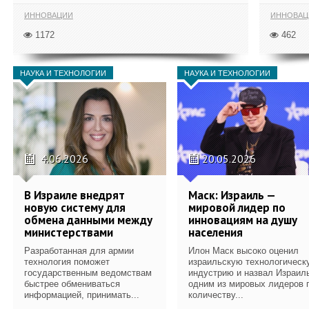
ИННОВАЦИИ
ИННОВАЦ
1172
462
НАУКА И ТЕХНОЛОГИИ
НАУКА И ТЕХНОЛОГИИ
4.06.2026
20.05.2026
В Израиле внедрят
Маск: Израиль —
новую систему для
мировой лидер по
обмена данными между
инновациям на душу
министерствами
населения
Разработанная для армии
Илон Маск высоко оценил
технология поможет
израильскую технологическ
государственным ведомствам
индустрию и назвал Израил
быстрее обмениваться
одним из мировых лидеров 
информацией, принимать...
количеству...