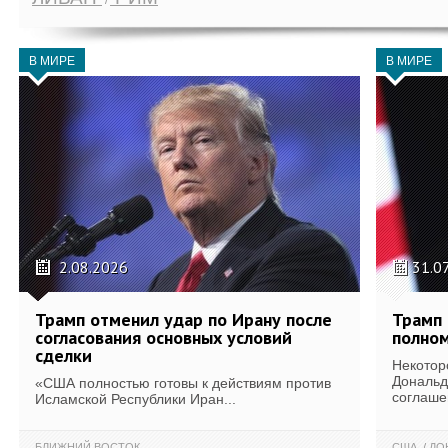
В МИРЕ
В МИРЕ
2.08.2026
31.0
Трамп отменил удар по Ирану после
Трамп 
согласования основных условий
полном
сделки
Некотор
Дональд
«США полностью готовы к действиям против
соглаше
Исламской Республики Иран...
БЛИЖНИЙ ВОСТОК
США
ДОН