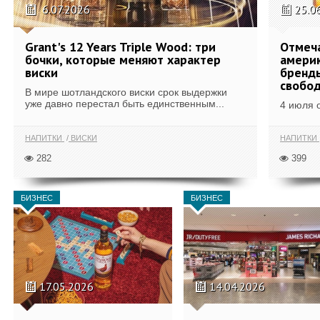
6.07.2026
25.0
Grant's 12 Years Triple Wood: три
Отмеч
бочки, которые меняют характер
америк
виски
бренды
свобо
В мире шотландского виски срок выдержки
уже давно перестал быть единственным...
4 июля 
НАПИТКИ
ВИСКИ
НАПИТКИ
282
399
БИЗНЕС
БИЗНЕС
17.05.2026
14.04.2026