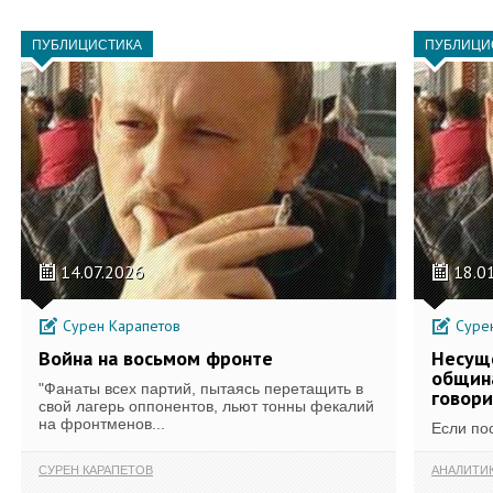
ПУБЛИЦИСТИКА
ПУБЛИЦИ
14.07.2026
18.0
Сурен Карапетов
Сурен
Война на восьмом фронте
Несущ
община
"Фанаты всех партий, пытаясь перетащить в
говори
свой лагерь оппонентов, льют тонны фекалий
на фронтменов...
Если пос
СУРЕН КАРАПЕТОВ
АНАЛИТИ