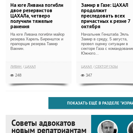
На юге Ливана погибли
Замир в Газе: ЦАХАЛ
двое резервистов
продолжит
ЦАХАЛа, четверо
преследовать всех
получили тяжелые
причастных к резне 7
ранения
октября
На юге Ливана погибли майор
Начальник Генштаба Эяль
резерва Харель Биреншток и
Замир в среду, 5 августа,
прапорщик резерва Тамир
провел оценку ситуации в
Вакнин.
секторе Газа с командовани
Южного...
ЛИВАН
ЦАХАЛ
ЦАХАЛ
СЕКТОР ГАЗЫ
248
347
ПОКАЗАТЬ ЕЩЁ В РАЗДЕЛЕ "ИЗРА