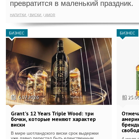
превратится в маленький праздник.
НАПИТКИ
ВИСКИ
AMOR
БИЗНЕС
БИЗНЕС
6.07.2026
25.0
Grant's 12 Years Triple Wood: три
Отмеч
бочки, которые меняют характер
америк
виски
бренды
свобо
В мире шотландского виски срок выдержки
уже давно перестал быть единственным...
4 июля 