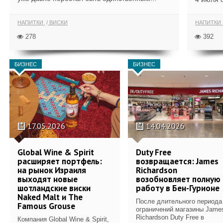
НАПИТКИ
ВИСКИ
НАПИТКИ
278
392
БИЗНЕС
БИЗНЕС
17.05.2026
14.04.2026
Global Wine & Spirit
Duty Free
расширяет портфель:
возвращается: James
на рынок Израиля
Richardson
выходят новые
возобновляет полную
шотландские виски
работу в Бен-Гурионе
Naked Malt и The
После длительного периода
Famous Grouse
ограничений магазины Jame
Richardson Duty Free в
Компания Global Wine & Spirit,