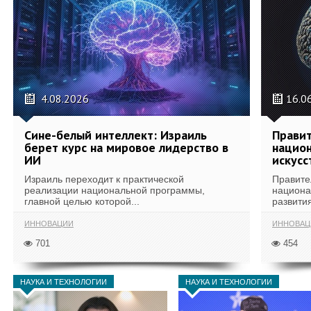
4.08.2026
16.0
Сине-белый интеллект: Израиль
Правит
берет курс на мировое лидерство в
национ
ИИ
искусс
Израиль переходит к практической
Правите
реализации национальной программы,
национа
главной целью которой...
развития
ИННОВАЦИИ
ИННОВАЦ
701
454
НАУКА И ТЕХНОЛОГИИ
НАУКА И ТЕХНОЛОГИИ