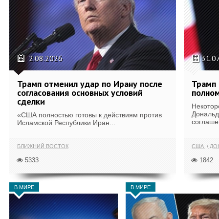
2.08.2026
31.0
Трамп отменил удар по Ирану после
Трамп 
согласования основных условий
полном
сделки
Некотор
Дональд
«США полностью готовы к действиям против
соглаше
Исламской Республики Иран...
БЛИЖНИЙ ВОСТОК
США
ДОН
5333
1842
В МИРЕ
В МИРЕ