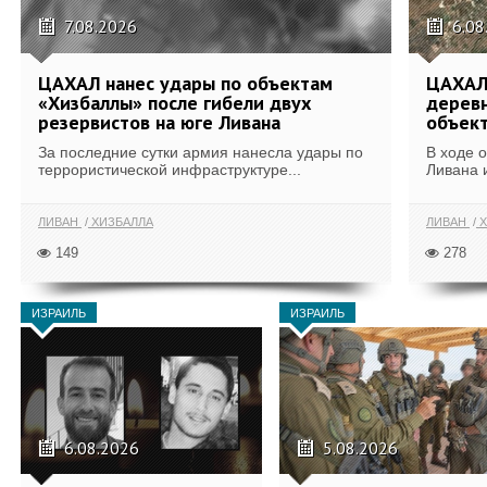
7.08.2026
6.08
ЦАХАЛ нанес удары по объектам
ЦАХАЛ:
«Хизбаллы» после гибели двух
деревн
резервистов на юге Ливана
объек
За последние сутки армия нанесла удары по
В ходе 
террористической инфраструктуре...
Ливана 
ЛИВАН
ХИЗБАЛЛА
ЛИВАН
Х
149
278
ИЗРАИЛЬ
ИЗРАИЛЬ
6.08.2026
5.08.2026