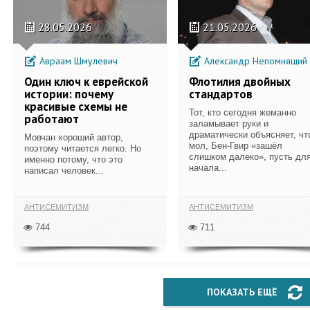
28.05.2026
21.05.2026
Авраам Шмулевич
Александр Непомнящий
Один ключ к еврейской
Флотилия двойных
истории: почему
стандартов
красивые схемы не
Тот, кто сегодня жеманно
работают
заламывает руки и
драматически объясняет, чт
Мовчан хороший автор,
мол, Бен-Гвир «зашёл
поэтому читается легко. Но
слишком далеко», пусть дл
именно потому, что это
начала...
написал человек...
АНТИСЕМИТИЗМ
АНТИСЕМИТИЗМ
744
711
ПОКАЗАТЬ ЕЩЁ