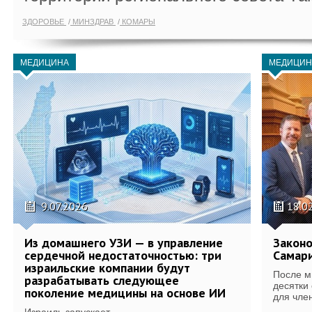
ЗДОРОВЬЕ
МИНЗДРАВ
КОМАРЫ
МЕДИЦИНА
МЕДИЦИН
9.07.2026
18.0
Из домашнего УЗИ — в управление
Законо
сердечной недостаточностью: три
Самари
израильские компании будут
После м
разрабатывать следующее
десятки
поколение медицины на основе ИИ
для член