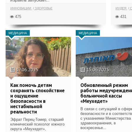
Израиль запускает...
ИННОВАЦИИ
ЗДОРОВЬЕ
ИУДЕЯ
С
475
431
МЕДИЦИНА
МЕДИЦИНА
17.06.2025
15.06.2025
Как помочь детям
Обновленный режим
сохранять спокойствие
работы медучрежден
и ощущение
больничной кассы
безопасности в
«Меухедет»
нестабильной
В связи с ситуацией в сфер
реальности
безопасности и в соответст
с указаниями Министерства
Эфрат Перец-Томер, старший
здравоохранения, в
клинический психолог южного
воскресенье...
округа «Меухедет»,