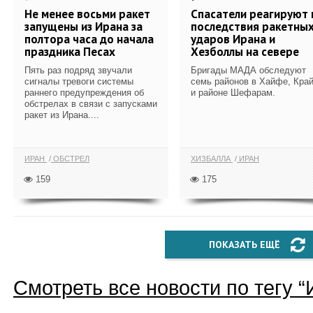
Не менее восьми ракет
Спасатели реагируют 
запущены из Ирана за
последствия ракетны
полтора часа до начала
ударов Ирана и
праздника Песах
Хезболлы на севере
Пять раз подряд звучали
Бригады МАДА обследуют
сигналы тревоги системы
семь районов в Хайфе, Кра
раннего предупреждения об
и районе Шефарам.
обстрелах в связи с запусками
ракет из Ирана....
ИРАН
ОБСТРЕЛ
ХИЗБАЛЛА
ИРАН
159
175
ПОКАЗАТЬ ЕЩЁ
Смотреть все новости по тегу “