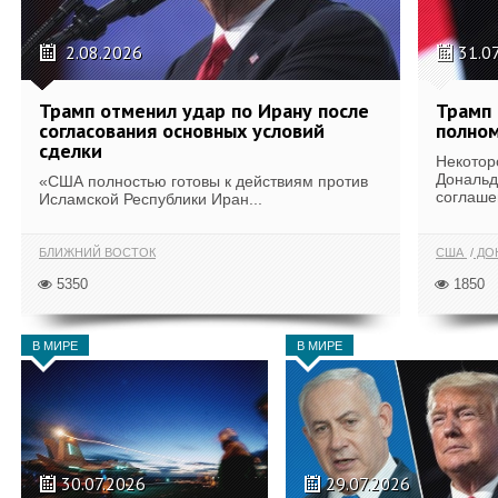
2.08.2026
31.0
Трамп отменил удар по Ирану после
Трамп 
согласования основных условий
полном
сделки
Некотор
Дональд
«США полностью готовы к действиям против
соглаше
Исламской Республики Иран...
БЛИЖНИЙ ВОСТОК
США
ДОН
5350
1850
В МИРЕ
В МИРЕ
30.07.2026
29.07.2026