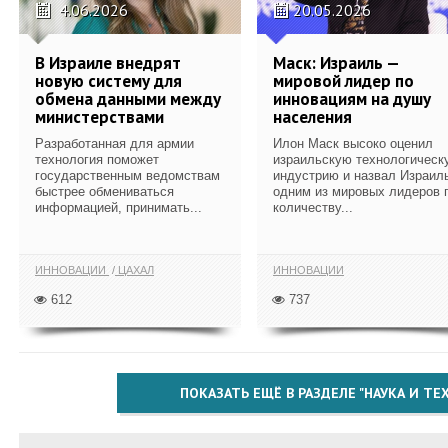
4.06.2026
20.05.2026
В Израиле внедрят
Маск: Израиль —
новую систему для
мировой лидер по
обмена данными между
инновациям на душу
министерствами
населения
Разработанная для армии
Илон Маск высоко оценил
технология поможет
израильскую технологическ
государственным ведомствам
индустрию и назвал Израил
быстрее обмениваться
одним из мировых лидеров 
информацией, принимать...
количеству...
ИННОВАЦИИ
ЦАХАЛ
ИННОВАЦИИ
612
737
ПОКАЗАТЬ ЕЩЁ В РАЗДЕЛЕ "НАУКА И Т