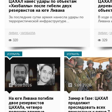
ЦАХАЛ нанес удары по объектам
ЦАХАЛ:
«Хизбаллы» после гибели двух
деревн
резервистов на юге Ливана
объек
За последние сутки армия нанесла удары по
В ходе 
террористической инфраструктуре...
Ливана 
ЛИВАН
ХИЗБАЛЛА
ЛИВАН
Х
320
329
ИЗРАИЛЬ
ИЗРАИЛЬ
6.08.2026
5.08.2026
На юге Ливана погибли
Замир в Газе: ЦАХАЛ
двое резервистов
продолжит
ЦАХАЛа, четверо
преследовать всех
получили тяжелые
причастных к резне 7