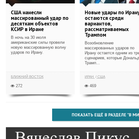
США нанесли
Новые удары по Иран
массированный удар по
остаются среди
десяткам объектов
вариантов,
КСИР в Иране
рассматриваемых
Трампом
В ночь на 30 июля
американские силы провели
Возобновление
новую массированную волну
массированных ударов по
ударов по Ирану.
Ирану остается одним из тр
сценариев, которые Дональ
Трамп...
БЛИЖНИЙ ВОСТОК
ИРАН
США
272
469
ПОКАЗАТЬ ЕЩЁ В РАЗДЕЛЕ "В МИ