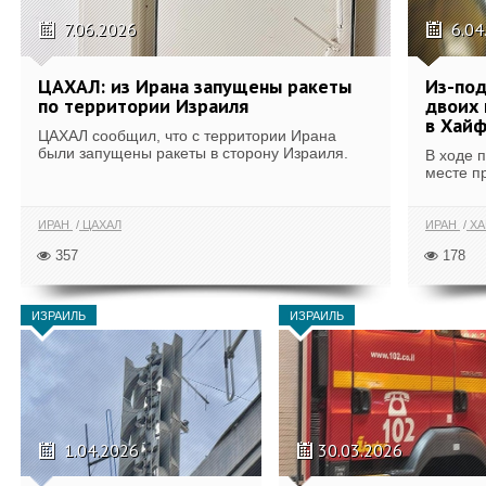
7.06.2026
6.04
ЦАХАЛ: из Ирана запущены ракеты
Из-под
по территории Израиля
двоих 
в Хай
ЦАХАЛ сообщил, что с территории Ирана
были запущены ракеты в сторону Израиля.
В ходе 
месте пр
ИРАН
ЦАХАЛ
ИРАН
ХА
357
178
ИЗРАИЛЬ
ИЗРАИЛЬ
1.04.2026
30.03.2026