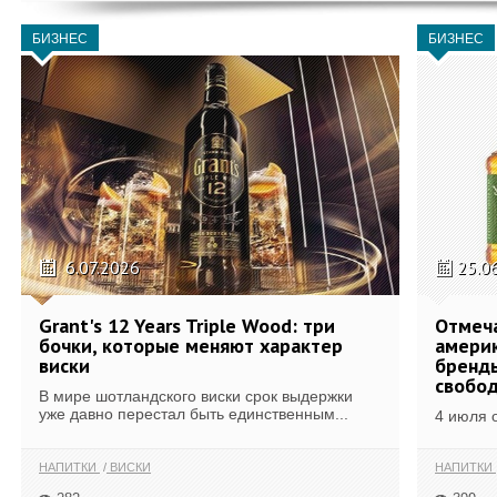
БИЗНЕС
БИЗНЕС
6.07.2026
25.0
Grant's 12 Years Triple Wood: три
Отмеч
бочки, которые меняют характер
америк
виски
бренды
свобо
В мире шотландского виски срок выдержки
уже давно перестал быть единственным...
4 июля 
НАПИТКИ
ВИСКИ
НАПИТКИ