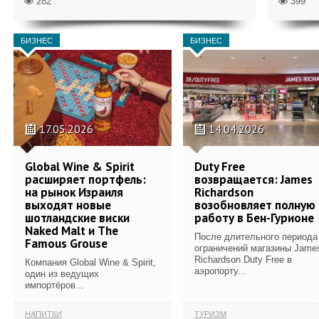
282
399
БИЗНЕС
БИЗНЕС
17.05.2026
14.04.2026
Global Wine & Spirit
Duty Free
расширяет портфель:
возвращается: James
на рынок Израиля
Richardson
выходят новые
возобновляет полную
шотландские виски
работу в Бен-Гурионе
Naked Malt и The
После длительного периода
Famous Grouse
ограничений магазины Jame
Richardson Duty Free в
Компания Global Wine & Spirit,
аэропорту...
один из ведущих
импортёров...
НАПИТКИ
ТУРИЗМ