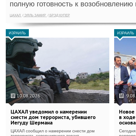
полную готовность к возобновлению 
ЦАХАЛ
ЭЯЛЬ ЗАМИР
БРЭД КУПЕР
ИЗРАИЛЬ
ИЗРАИЛЬ
10.08.2026
9.08
ЦАХАЛ уведомил о намерении
Новое 
снести дом террориста, убившего
в ход
Иегуду Шермана
основа
ЦАХАЛ сообщил о намерении снести дом
Сегодня
террориста, совершившего теракт,...
первопр