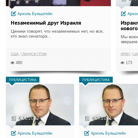
Ариэль Бульштейн
Ариэл
Незаменимый друг Израиля
Израил
нового
Циники говорят, что незаменимых нет, но все,
кто знал сенатора...
Мы воюе
зверьем.
США
ЛИНДСИ ГРЭМ
ИРАН
ЦА
480
173
ПУБЛИЦИСТИКА
ПУБЛИЦИСТИКА
6.11.2022
4.07.2021
Ариэль Бульштейн
Ариэль Бульштейн