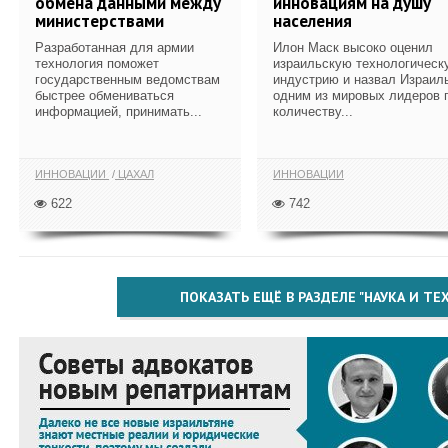
обмена данными между
инновациям на душу
министерствами
населения
Разработанная для армии
Илон Маск высоко оценил
технология поможет
израильскую технологическ
государственным ведомствам
индустрию и назвал Израил
быстрее обмениваться
одним из мировых лидеров 
информацией, принимать...
количеству...
ИННОВАЦИИ
ЦАХАЛ
ИННОВАЦИИ
622
742
ПОКАЗАТЬ ЕЩЁ В РАЗДЕЛЕ "НАУКА И Т