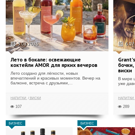
3.08.2026
6.07
Лето в бокале: освежающие
Grant'
коктейли AMOR для ярких вечеров
бочки,
виски
Лето создано для лёгкости, новых
впечатлений и красивых моментов. Вечер на
В мире 
балконе, встреча с друзьями,...
уже дав
НАПИТКИ
ВИСКИ
НАПИТКИ
107
289
БИЗНЕС
БИЗНЕС