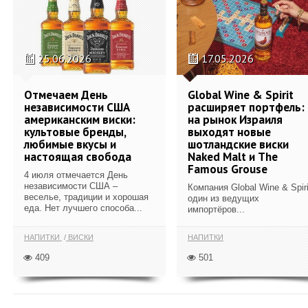
25.06.2026
17.05.2026
Отмечаем День
Global Wine & Spirit
независимости США
расширяет портфель:
американским виски:
на рынок Израиля
культовые бренды,
выходят новые
любимые вкусы и
шотландские виски
настоящая свобода
Naked Malt и The
Famous Grouse
4 июля отмечается День
независимости США –
Компания Global Wine & Spiri
веселье, традиции и хорошая
один из ведущих
еда. Нет лучшего способа...
импортёров...
НАПИТКИ
ВИСКИ
НАПИТКИ
409
501