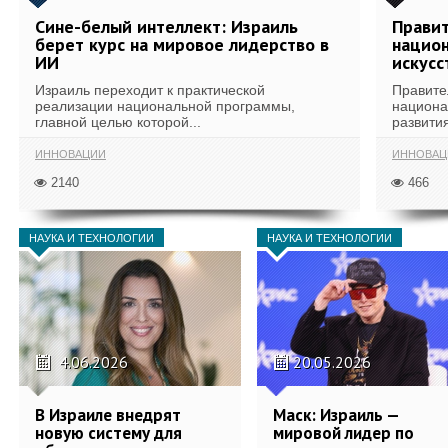
Сине-белый интеллект: Израиль
Правит
берет курс на мировое лидерство в
национ
ИИ
искусс
Израиль переходит к практической
Правите
реализации национальной программы,
национа
главной целью которой...
развития
ИННОВАЦИИ
ИННОВАЦ
2140
466
НАУКА И ТЕХНОЛОГИИ
НАУКА И ТЕХНОЛОГИИ
4.06.2026
20.05.2026
В Израиле внедрят
Маск: Израиль —
новую систему для
мировой лидер по