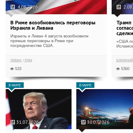
4.08.2026
2.08
В Риме возобновились переговоры
Трамп 
Израиля и Ливана
соглас
сделк
Израиль и Ливан 4 августа возобновили
прямые переговоры в Риме при
«США по
посредничестве США.
Исламск
ЛИВАН
РИМ
БЛИЖНИЙ
533
5360
В МИРЕ
В МИРЕ
31.07.2026
30.07.2026