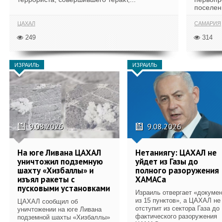
поселени
ЦАХАЛ
САМАРИЯ
249
314
ИЗРАИЛЬ
ИЗРАИЛЬ
9.08.2026
9.08.2026
На юге Ливана ЦАХАЛ
Нетаниягу: ЦАХАЛ не
уничтожил подземную
уйдет из Газы до
шахту «Хизбаллы» и
полного разоружения
изъял ракеты с
ХАМАСа
пусковыми установками
Израиль отвергает «докуме
из 15 пунктов», а ЦАХАЛ не
ЦАХАЛ сообщил об
отступит из сектора Газа до
уничтожении на юге Ливана
фактического разоружения
подземной шахты «Хизбаллы»