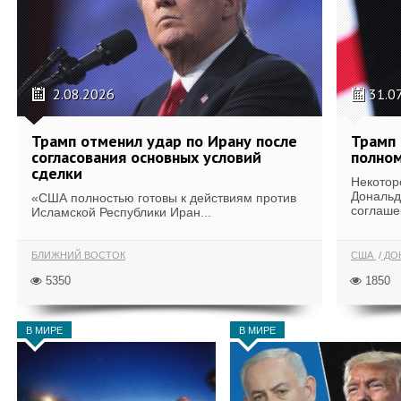
2.08.2026
31.0
Трамп отменил удар по Ирану после
Трамп 
согласования основных условий
полном
сделки
Некотор
Дональд
«США полностью готовы к действиям против
соглаше
Исламской Республики Иран...
БЛИЖНИЙ ВОСТОК
США
ДОН
5350
1850
В МИРЕ
В МИРЕ