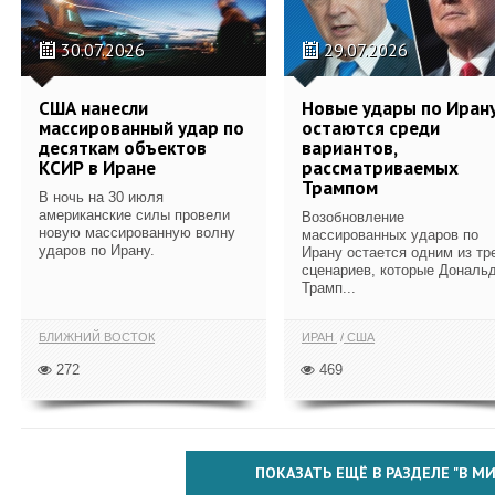
30.07.2026
29.07.2026
США нанесли
Новые удары по Иран
массированный удар по
остаются среди
десяткам объектов
вариантов,
КСИР в Иране
рассматриваемых
Трампом
В ночь на 30 июля
американские силы провели
Возобновление
новую массированную волну
массированных ударов по
ударов по Ирану.
Ирану остается одним из тр
сценариев, которые Дональ
Трамп...
БЛИЖНИЙ ВОСТОК
ИРАН
США
272
469
ПОКАЗАТЬ ЕЩЁ В РАЗДЕЛЕ "В МИ