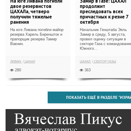
На юге Ливана погибли
Замир в Газе: ЦАХАЛ
двое резервистов
продолжит
ЦАХАЛа, четверо
преследовать всех
получили тяжелые
причастных к резне 7
ранения
октября
На юге Ливана погибли майор
Начальник Генштаба Эяль
резерва Харель Биреншток и
Замир в среду, 5 августа,
прапорщик резерва Тамир
провел оценку ситуации в
Вакнин.
секторе Газа с командовани
Южного...
ЛИВАН
ЦАХАЛ
ЦАХАЛ
СЕКТОР ГАЗЫ
280
363
ПОКАЗАТЬ ЕЩЁ В РАЗДЕЛЕ "ИЗРА