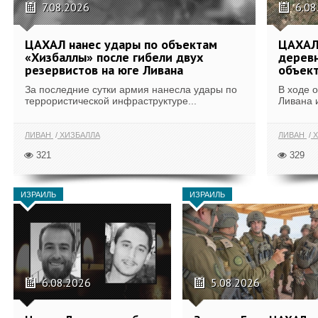
7.08.2026
6.08
ЦАХАЛ нанес удары по объектам
ЦАХАЛ:
«Хизбаллы» после гибели двух
деревн
резервистов на юге Ливана
объек
За последние сутки армия нанесла удары по
В ходе 
террористической инфраструктуре...
Ливана 
ЛИВАН
ХИЗБАЛЛА
ЛИВАН
Х
321
329
ИЗРАИЛЬ
ИЗРАИЛЬ
6.08.2026
5.08.2026