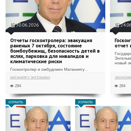
30.06.2026
24.0
Отчеты госконтролера: эвакуация
Госкон
раненых 7 октября, состояние
отчет 
бомбоубежищ, безопасность детей в
Государ
яслях, парковка для инвалидов и
Энгельм
климатические риски
новый эк
Госконтролер и омбудсмен Матаниягу...
МАТАНИЯГУ ЭНГЕЛЬМАН
ЭКОНОМИ
284
284
ИЗРАИЛЬ
ИЗРАИЛЬ