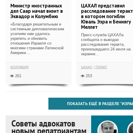
Министр иностранных
ЦАХАЛ представил
дел Саар начал визит в
расследование теракт
Эквадор и Колумбию
в котором погибли
Юваль Эзра и Бениягу
«Благодаря решительным и
Меллет
системным дипломатическим
усилиям нам удалось
Пресс-служба ЦАХАЛа
укрепить и обновить
сообщила о выводах
отношения Израиля со
расследования теракта,
многими странами Латинской
произошедшего 24 июля на
Америки....
окраине...
КОЛУМБИЯ
ЦАХАЛ
ТЕРАКТ
261
253
ПОКАЗАТЬ ЕЩЁ В РАЗДЕЛЕ "ИЗРА