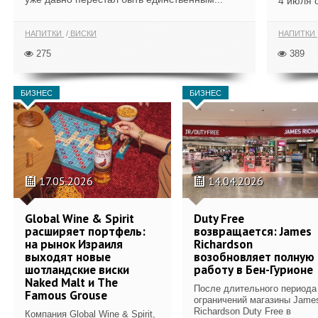
4 июля 
НАПИТКИ
ВИСКИ
НАПИТКИ
275
389
БИЗНЕС
БИЗНЕС
17.05.2026
14.04.2026
Global Wine & Spirit
Duty Free
расширяет портфель:
возвращается: James
на рынок Израиля
Richardson
выходят новые
возобновляет полную
шотландские виски
работу в Бен-Гурионе
Naked Malt и The
После длительного периода
Famous Grouse
ограничений магазины Jame
Richardson Duty Free в
Компания Global Wine & Spirit,