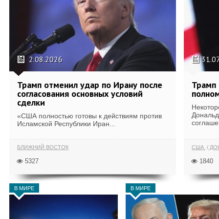
2.08.2026
31.0
Трамп отменил удар по Ирану после
Трамп 
согласования основных условий
полном
сделки
Некотор
Дональд
«США полностью готовы к действиям против
соглаше
Исламской Республики Иран...
БЛИЖНИЙ ВОСТОК
США
ДОН
5327
1840
В МИРЕ
В МИРЕ