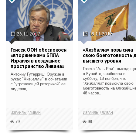
26.11.2017
18.11.2017
Генсек ООН обеспокоен
«Хизбалла» повысила
«вторжениями БПЛА
свою боеготовность 
Израиля в воздушное
высшего уровня
пространство Ливана»
Газета "Аль-Раи", выходящ
в Кувейте, сообщила в
Антониу Гутерриш: Оружие в
субботу, 18 ноября, что
руках "Хизбаллы" в сочетании
"Хизбалла" повысила свою
с "угрожающей риторикой" ее
боеготовность на ближайши
лидеров,...
48 часов...
ИЗРАИЛЬ
ЛИВАН
ИЗРАИЛЬ
ЛИВАН
79
98