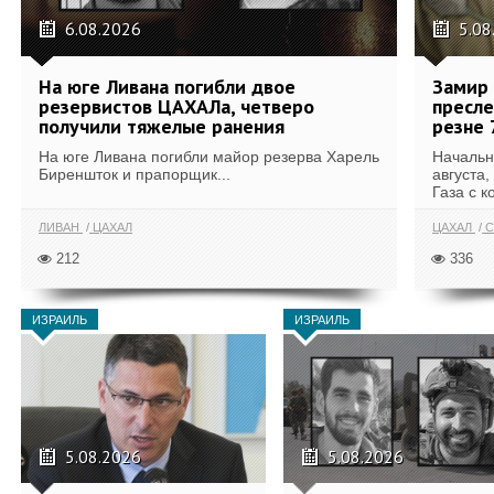
6.08.2026
5.08
На юге Ливана погибли двое
Замир 
резервистов ЦАХАЛа, четверо
пресле
получили тяжелые ранения
резне 
На юге Ливана погибли майор резерва Харель
Начальн
Биреншток и прапорщик...
августа,
Газа с к
ЛИВАН
ЦАХАЛ
ЦАХАЛ
С
212
336
ИЗРАИЛЬ
ИЗРАИЛЬ
5.08.2026
5.08.2026