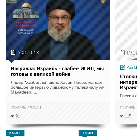
5.01.2018
19.1
Раз Ц
Насралла: Израиль - слабее ИГИЛ, мы
готовы к великой войне
Cтолкн
интере
Лидер “Хизбаллы” шейх Хасан Насралла дал
Израи
большое интервью ливанскому телеканалу Al-
Mayadeen. ...
Россия 
ИЗРАИЛЬ
ЛИВАН
ИЗРАИЛЬ
91
115
В МИРЕ
В МИРЕ