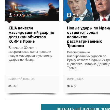
30.07.2026
29.07.2026
США нанесли
Новые удары по Иран
массированный удар по
остаются среди
десяткам объектов
вариантов,
КСИР в Иране
рассматриваемых
Трампом
В ночь на 30 июля
американские силы провели
Возобновление
новую массированную волну
массированных ударов по
ударов по Ирану.
Ирану остается одним из тр
сценариев, которые Дональ
Трамп...
БЛИЖНИЙ ВОСТОК
ИРАН
США
261
459
ПОКАЗАТЬ ЕЩЁ В РАЗДЕЛЕ "В МИ