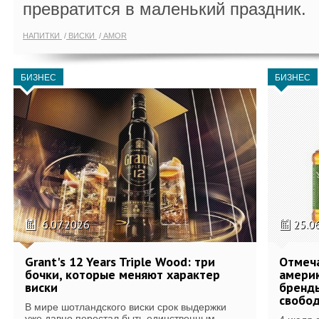
превратится в маленький праздник.
НАПИТКИ
ВИСКИ
AMOR
БИЗНЕС
БИЗНЕС
6.07.2026
25.0
Grant's 12 Years Triple Wood: три
Отмеч
бочки, которые меняют характер
америк
виски
бренды
свобо
В мире шотландского виски срок выдержки
уже давно перестал быть единственным...