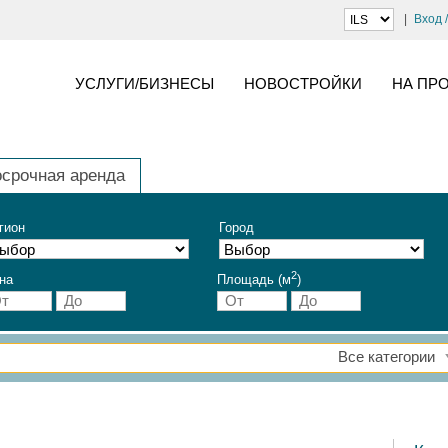
Вход 
УСЛУГИ/БИЗНЕСЫ
НОВОСТРОЙКИ
НА ПР
осрочная аренда
гион
Город
2
на
Площадь (м
)
Все категории