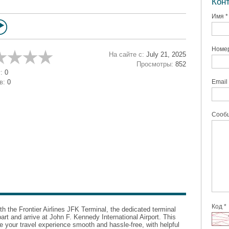
Кон
Имя *
Номер
На сайте с:
July 21, 2025
Просмотры:
852
:
0
в:
0
Email 
Сообщ
Код *
th the Frontier Airlines JFK Terminal, the dedicated terminal
part and arrive at John F. Kennedy International Airport. This
e your travel experience smooth and hassle-free, with helpful