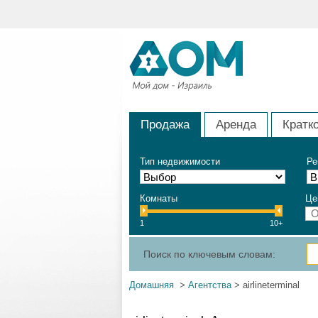
Продажа
Аренда
Кратк
Тип недвижимости
Ре
Комнаты
Це
1
10+
Поиск по ключевым словам:
Домашняя
>
Агентства
> airlineterminal