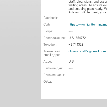
staff, clear signs, and esse
waiting areas. To ensure eve
and boarding pass ready. Wi
Airlines JFK Terminal, your t
Facebook:
-----
Сайт:
https://www.flightterminalmap
Skype:
-----
Расположение:
U.S, 654772
Телефон:
+1 744332
Контактный
oliverofficial27@gmail.com
email адрес:
Адрес:
U.S
Рабочие дни:
-----
Рабочие часы:
-----
Обед:
-----