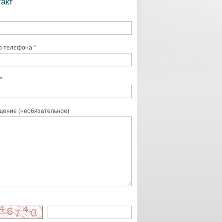
такт
 телефона *
*
ение (необязательное)