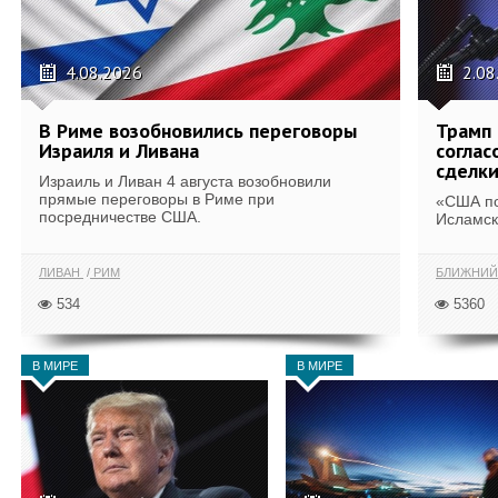
4.08.2026
2.08
В Риме возобновились переговоры
Трамп 
Израиля и Ливана
соглас
сделк
Израиль и Ливан 4 августа возобновили
прямые переговоры в Риме при
«США по
посредничестве США.
Исламск
ЛИВАН
РИМ
БЛИЖНИЙ
534
5360
В МИРЕ
В МИРЕ