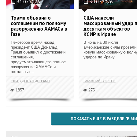
31.07.2026
30.07.2026
Трамп объявил о
США нанесли
соглашении по полному
массированный удар 
разоружению ХАМАСа в
десяткам объектов
Газе
КСИР в Иране
Некоторое время назад
В ночь на 30 июля
президент США Дональд
американские силы провели
Трамп объявил о достижении
новую массированную волн
соглашения,
ударов по Ирану.
предусматривающего полное
разоружение ХАМАСа и
остальных...
США
ДОНАЛЬД ТРАМП
БЛИЖНИЙ ВОСТОК
1857
275
ПОКАЗАТЬ ЕЩЁ В РАЗДЕЛЕ "В МИ