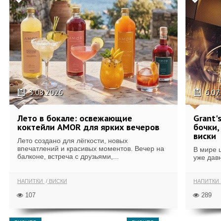
3.08.2026
6.07
Лето в бокале: освежающие
Grant'
коктейли AMOR для ярких вечеров
бочки,
виски
Лето создано для лёгкости, новых
впечатлений и красивых моментов. Вечер на
В мире 
балконе, встреча с друзьями,...
уже дав
НАПИТКИ
ВИСКИ
НАПИТКИ
107
289