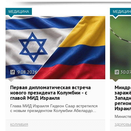
МЕДИЦИНА
МЕДИЦИН
9.08.2026
30.0
Первая дипломатическая встреча
Миндр
нового президента Колумбии - с
зараж
главой МИД Израиля
Западн
регион
Глава МИД Израиля Гидеон Саар встретился
Израи
с новым президентом Колумбии Абелардо...
Министе
КОЛУМБИЯ
ЗДОРОВЬ