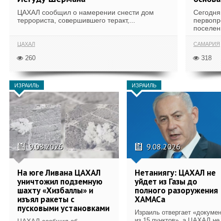
ЦАХАЛ сообщил о намерении снести дом
Сегодня
террориста, совершившего теракт,...
первопр
поселени
ЦАХАЛ
САМАРИЯ
260
318
ИЗРАИЛЬ
ИЗРАИЛЬ
9.08.2026
9.08.2026
На юге Ливана ЦАХАЛ
Нетаниягу: ЦАХАЛ не
уничтожил подземную
уйдет из Газы до
шахту «Хизбаллы» и
полного разоружения
изъял ракеты с
ХАМАСа
пусковыми установками
Израиль отвергает «докуме
из 15 пунктов», а ЦАХАЛ не