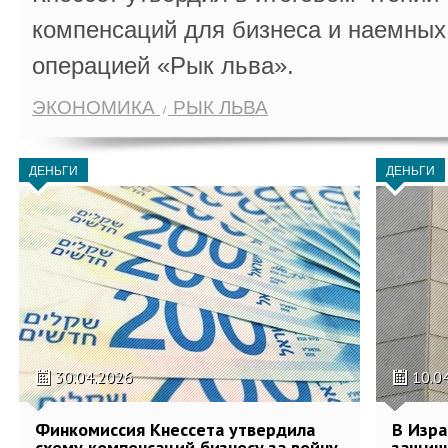
компенсаций для бизнеса и наемных 
операцией «Рык льва».
ЭКОНОМИКА
РЫК ЛЬВА
ДЕНЬГИ
ДЕНЬГИ
30.04.2026
10.0
Финкомиссия Кнессета утвердила
В Изра
схему компенсаций бизнесу за войну
защищ