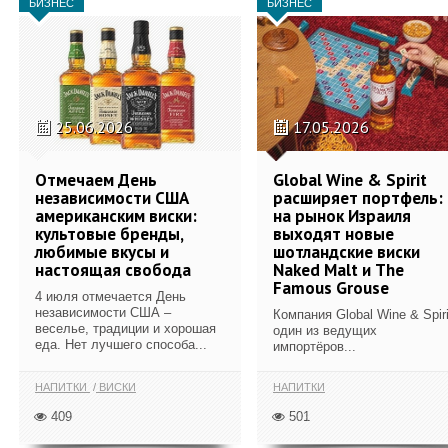
БИЗНЕС
БИЗНЕС
25.06.2026
17.05.2026
Отмечаем День
Global Wine & Spirit
независимости США
расширяет портфель:
американским виски:
на рынок Израиля
культовые бренды,
выходят новые
любимые вкусы и
шотландские виски
настоящая свобода
Naked Malt и The
Famous Grouse
4 июля отмечается День
независимости США –
Компания Global Wine & Spiri
веселье, традиции и хорошая
один из ведущих
еда. Нет лучшего способа...
импортёров...
НАПИТКИ
ВИСКИ
НАПИТКИ
409
501