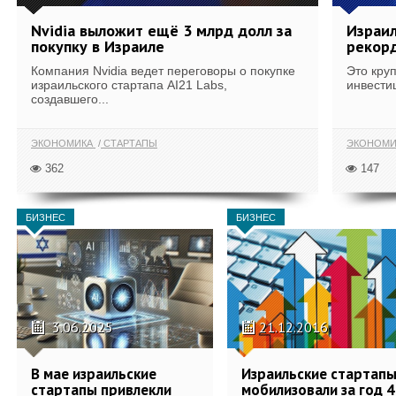
Nvidia выложит ещё 3 млрд долл за
Израил
покупку в Израиле
рекорд
Компания Nvidia ведет переговоры о покупке
Это кру
израильского стартапа AI21 Labs,
инвести
создавшего...
ЭКОНОМИКА
СТАРТАПЫ
ЭКОНОМ
362
147
БИЗНЕС
БИЗНЕС
3.06.2025
21.12.2016
В мае израильские
Израильские стартап
стартапы привлекли
мобилизовали за год 4