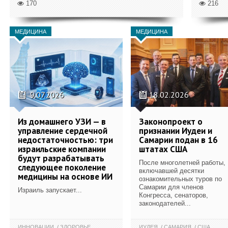
170
216
МЕДИЦИНА
МЕДИЦИНА
9.07.2026
18.02.2026
Из домашнего УЗИ — в
Законопроект о
управление сердечной
признании Иудеи и
недостаточностью: три
Самарии подан в 16
израильские компании
штатах США
будут разрабатывать
После многолетней работы,
следующее поколение
включавшей десятки
медицины на основе ИИ
ознакомительных туров по
Самарии для членов
Израиль запускает...
Конгресса, сенаторов,
законодателей...
ИННОВАЦИИ
ЗДОРОВЬЕ
ИУДЕЯ
САМАРИЯ
США