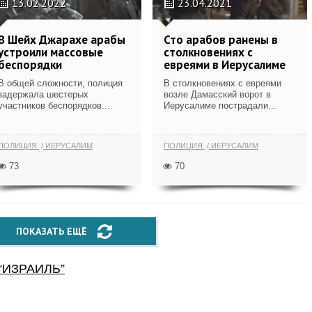
13.02.2022
23.04.2021
В Шейх Джарахе арабы
Сто арабов ранены в
устроили массовые
столкновениях с
беспорядки
евреями в Иерусалиме
В общей сложности, полиция
В столкновениях с евреями
задержала шестерых
возле Дамасский ворот в
участников беспорядков....
Иерусалиме пострадали...
ПОЛИЦИЯ
ИЕРУСАЛИМ
ПОЛИЦИЯ
ИЕРУСАЛИМ
73
70
ПОКАЗАТЬ ЕЩЁ
“
ИЗРАИЛЬ
”