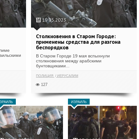
19.05.2023
Столкновения в Старом Городе:
применены средства для разгона
беспорядков
алиме
раильскими
В Старом Городе 19 мая вспыхнули
столкновения между арабскими
бунтовщиками...
ПОЛИЦИЯ
ИЕРУСАЛИМ
127
ЗРАИЛЬ
ИЗРАИЛЬ