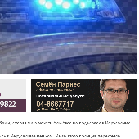
бами, ехавшими в мечеть Аль-Акса на подъездах к Иерусалиме.
ись к Иерусалиме пешком. Из-за этого полиция перекрыла