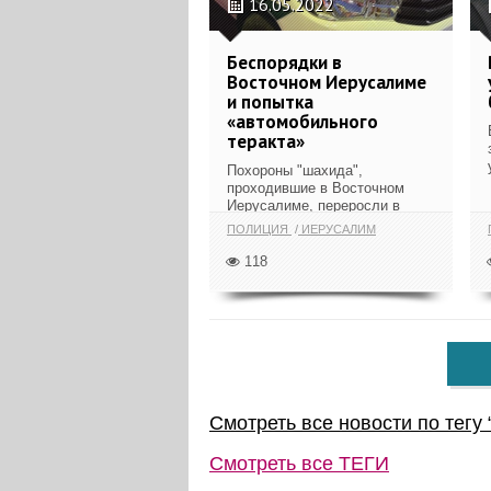
16.05.2022
Беспорядки в
Восточном Иерусалиме
и попытка
«автомобильного
теракта»
Похороны "шахида",
проходившие в Восточном
Иерусалиме, переросли в
массовые...
ПОЛИЦИЯ
ИЕРУСАЛИМ
118
Смотреть все новости по тегу 
Смотреть все
ТЕГИ