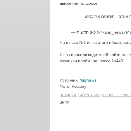
движение по шоссе.
ה אותם - חוסמים את כביש
— כאן חדשות (@kann_news)
Ma
На шоссе №1 из-за этого образовала
Из-за попыток водителей найти аль
возникли пробки на шоссе №443.
Источник:
MigNews
Фото: Pixabay
ПОЛИЦИЯ
ИЕРУСАЛИМ
ПРОИСШЕСТВИ
70