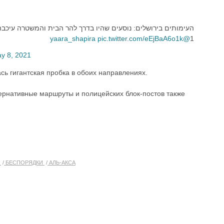
העימותים בירושלים: נוסעים שהיו בדרך להר הבית והמשטרה עיכב
pic.twitter.com/eEjBaA6o1k
@yaara_shapira
1
y 8, 2021
сь гигантская пробка в обоих направлениях.
тернативные маршруты и полицейских блок-постов также
Я
БЕСПОРЯДКИ
АЛЬ-АКСА