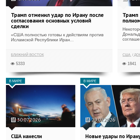
Трамп отменил удар по Ирану после
Трамп 
согласования основных условий
полном
сделки
Некотор
Дональд
«США полностью готовы к действиям против
соглаше
Исламской Республики Иран...
БЛИЖНИЙ ВОСТОК
США
ДОН
5333
1841
В МИРЕ
В МИРЕ
30.07.2026
29.07.2026
США нанесли
Новые удары по Иран