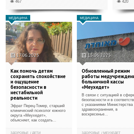
467
420
МЕДИЦИНА
МЕДИЦИНА
17.06.2025
15.06.2025
Как помочь детям
Обновленный режим
сохранять спокойствие
работы медучрежден
и ощущение
больничной кассы
безопасности в
«Меухедет»
нестабильной
В связи с ситуацией в сфер
реальности
безопасности и в соответст
с указаниями Министерства
Эфрат Перец-Томер, старший
здравоохранения, в
клинический психолог южного
воскресенье...
округа «Меухедет»,
объясняет, как создать...
ЗДОРОВЬЕ
ДЕТИ
ЗДОРОВЬЕ
МЕУХЕДЕТ