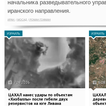
начальника разведывательного упра
иранского направления.
ИРАН
МОСАД
РОМАН ГОФМАН
ИЗРАИЛЬ
ИЗРАИЛЬ
7.08.2026
6.08
ЦАХАЛ нанес удары по объектам
ЦАХАЛ:
«Хизбаллы» после гибели двух
деревн
резервистов на юге Ливана
объек