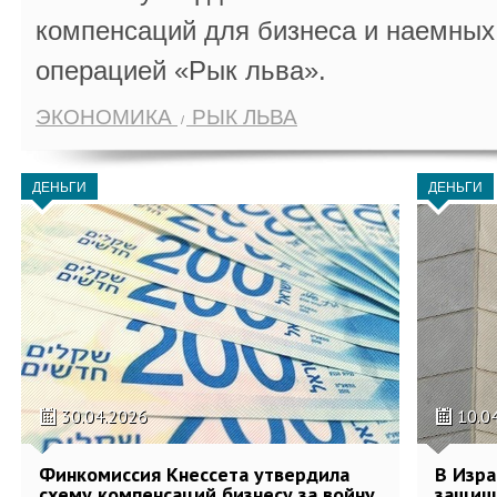
компенсаций для бизнеса и наемных 
операцией «Рык льва».
ЭКОНОМИКА
РЫК ЛЬВА
ДЕНЬГИ
ДЕНЬГИ
30.04.2026
10.0
Финкомиссия Кнессета утвердила
В Изра
схему компенсаций бизнесу за войну
защищ