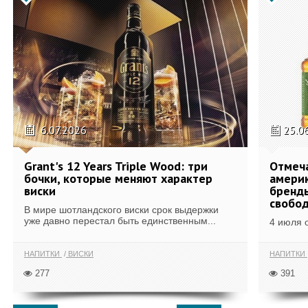
6.07.2026
25.0
Grant's 12 Years Triple Wood: три
Отмеч
бочки, которые меняют характер
америк
виски
бренды
свобо
В мире шотландского виски срок выдержки
уже давно перестал быть единственным...
4 июля 
НАПИТКИ
ВИСКИ
НАПИТКИ
277
391