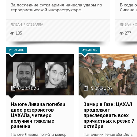
За последние сутки армия нанесла удары по
В ходе 
террористической инфраструктуре...
Ливана 
ЛИВАН
ХИЗБАЛЛА
ЛИВАН
Х
135
277
ИЗРАИЛЬ
ИЗРАИЛЬ
6.08.2026
5.08.2026
На юге Ливана погибли
Замир в Газе: ЦАХАЛ
двое резервистов
продолжит
ЦАХАЛа, четверо
преследовать всех
получили тяжелые
причастных к резне 7
ранения
октября
На юге Ливана погибли майор
Начальник Генштаба Эяль