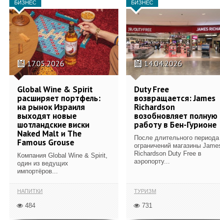
БИЗНЕС
БИЗНЕС
17.05.2026
14.04.2026
Global Wine & Spirit
Duty Free
расширяет портфель:
возвращается: James
на рынок Израиля
Richardson
выходят новые
возобновляет полную
шотландские виски
работу в Бен-Гурионе
Naked Malt и The
После длительного периода
Famous Grouse
ограничений магазины Jame
Richardson Duty Free в
Компания Global Wine & Spirit,
аэропорту...
один из ведущих
импортёров...
НАПИТКИ
ТУРИЗМ
484
731