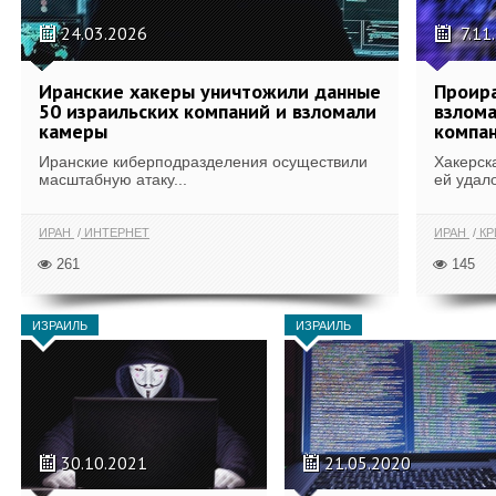
24.03.2026
7.11
Иранские хакеры уничтожили данные
Проира
50 израильских компаний и взломали
взлома
камеры
компа
Иранские киберподразделения осуществили
Хакерск
масштабную атаку...
ей удало
ИРАН
ИНТЕРНЕТ
ИРАН
КР
261
145
ИЗРАИЛЬ
ИЗРАИЛЬ
30.10.2021
21.05.2020