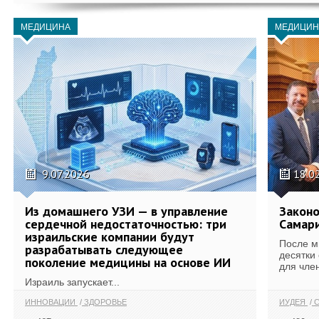
МЕДИЦИНА
МЕДИЦИН
9.07.2026
18.0
Из домашнего УЗИ — в управление
Законо
сердечной недостаточностью: три
Самари
израильские компании будут
После м
разрабатывать следующее
десятки
поколение медицины на основе ИИ
для член
Израиль запускает...
ИННОВАЦИИ
ЗДОРОВЬЕ
ИУДЕЯ
С