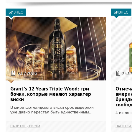
БИЗНЕС
БИЗНЕС
6.07.2026
25.0
Grant's 12 Years Triple Wood: три
Отмеч
бочки, которые меняют характер
америк
виски
бренды
свобо
В мире шотландского виски срок выдержки
уже давно перестал быть единственным...
4 июля 
НАПИТКИ
ВИСКИ
НАПИТКИ