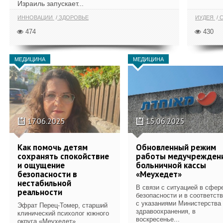
Израиль запускает...
ИННОВАЦИИ
ЗДОРОВЬЕ
ИУДЕЯ
С
474
430
МЕДИЦИНА
МЕДИЦИНА
17.06.2025
15.06.2025
Как помочь детям
Обновленный режим
сохранять спокойствие
работы медучрежден
и ощущение
больничной кассы
безопасности в
«Меухедет»
нестабильной
В связи с ситуацией в сфер
реальности
безопасности и в соответст
с указаниями Министерства
Эфрат Перец-Томер, старший
здравоохранения, в
клинический психолог южного
воскресенье...
округа «Меухедет»,