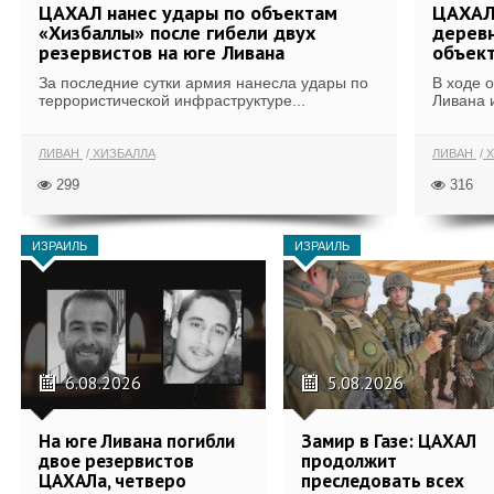
ЦАХАЛ нанес удары по объектам
ЦАХАЛ:
«Хизбаллы» после гибели двух
деревн
резервистов на юге Ливана
объек
За последние сутки армия нанесла удары по
В ходе 
террористической инфраструктуре...
Ливана 
ЛИВАН
ХИЗБАЛЛА
ЛИВАН
Х
299
316
ИЗРАИЛЬ
ИЗРАИЛЬ
6.08.2026
5.08.2026
На юге Ливана погибли
Замир в Газе: ЦАХАЛ
двое резервистов
продолжит
ЦАХАЛа, четверо
преследовать всех