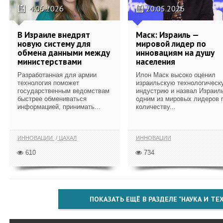
4.06.2026
20.05.2026
В Израиле внедрят
Маск: Израиль —
новую систему для
мировой лидер по
обмена данными между
инновациям на душу
министерствами
населения
Разработанная для армии
Илон Маск высоко оценил
технология поможет
израильскую технологическ
государственным ведомствам
индустрию и назвал Израил
быстрее обмениваться
одним из мировых лидеров 
информацией, принимать...
количеству...
ИННОВАЦИИ
ЦАХАЛ
ИННОВАЦИИ
610
734
ПОКАЗАТЬ ЕЩЁ В РАЗДЕЛЕ "НАУКА И Т