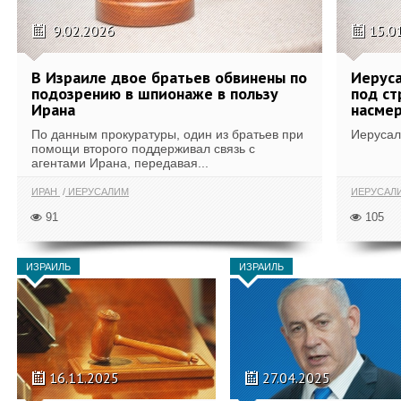
9.02.2026
15.0
В Израиле двое братьев обвинены по
Иеруса
подозрению в шпионаже в пользу
под ст
Ирана
насмер
По данным прокуратуры, один из братьев при
Иерусал
помощи второго поддерживал связь с
агентами Ирана, передавая...
ИРАН
ИЕРУСАЛИМ
ИЕРУСАЛ
91
105
ИЗРАИЛЬ
ИЗРАИЛЬ
16.11.2025
27.04.2025