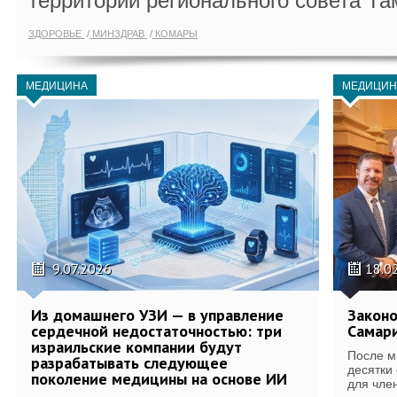
территории регионального совета Та
ЗДОРОВЬЕ
МИНЗДРАВ
КОМАРЫ
МЕДИЦИНА
МЕДИЦИН
9.07.2026
18.0
Из домашнего УЗИ — в управление
Законо
сердечной недостаточностью: три
Самари
израильские компании будут
После м
разрабатывать следующее
десятки
поколение медицины на основе ИИ
для член