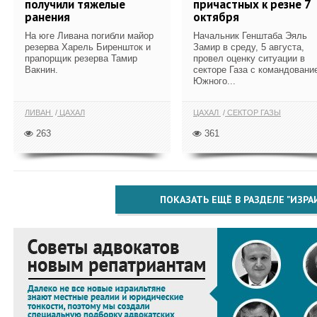
получили тяжелые
причастных к резне 7
ранения
октября
На юге Ливана погибли майор
Начальник Генштаба Эяль
резерва Харель Биреншток и
Замир в среду, 5 августа,
прапорщик резерва Тамир
провел оценку ситуации в
Вакнин.
секторе Газа с командовани
Южного...
ЛИВАН
ЦАХАЛ
ЦАХАЛ
СЕКТОР ГАЗЫ
263
361
ПОКАЗАТЬ ЕЩЁ В РАЗДЕЛЕ "ИЗРА