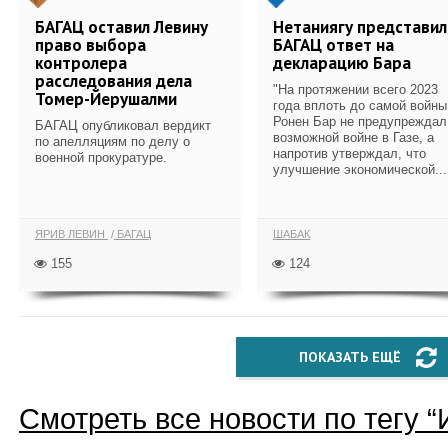
БАГАЦ оставил Левину
Нетаниягу представил
право выбора
БАГАЦ ответ на
контролера
декларацию Бара
расследования дела
"На протяжении всего 2023
Томер-Йерушалми
года вплоть до самой войны
Ронен Бар не предупреждал
БАГАЦ опубликовал вердикт
возможной войне в Газе, а
по апелляциям по делу о
напротив утверждал, что
военной прокуратуре.
улучшение экономической...
ЯРИВ ЛЕВИН
БАГАЦ
ШАБАК
155
124
ПОКАЗАТЬ ЕЩЁ
Смотреть все новости по тегу “