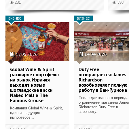
281
398
БИЗНЕС
БИЗНЕС
17.05.2026
14.04.2026
Global Wine & Spirit
Duty Free
расширяет портфель:
возвращается: James
на рынок Израиля
Richardson
выходят новые
возобновляет полную
шотландские виски
работу в Бен-Гурионе
Naked Malt и The
После длительного периода
Famous Grouse
ограничений магазины Jame
Richardson Duty Free в
Компания Global Wine & Spirit,
аэропорту...
один из ведущих
импортёров...