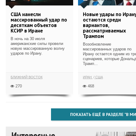
США нанесли
Новые удары по Иран
массированный удар по
остаются среди
десяткам объектов
вариантов,
КСИР в Иране
рассматриваемых
Трампом
В ночь на 30 июля
американские силы провели
Возобновление
новую массированную волну
массированных ударов по
ударов по Ирану.
Ирану остается одним из тр
сценариев, которые Дональ
Трамп...
БЛИЖНИЙ ВОСТОК
ИРАН
США
270
468
ПОКАЗАТЬ ЕЩЁ В РАЗДЕЛЕ "В МИ