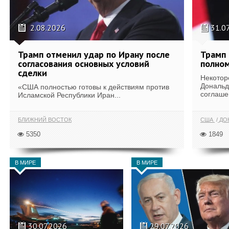
2.08.2026
31.0
Трамп отменил удар по Ирану после
Трамп 
согласования основных условий
полном
сделки
Некотор
Дональд
«США полностью готовы к действиям против
соглаше
Исламской Республики Иран...
БЛИЖНИЙ ВОСТОК
США
ДОН
5350
1849
В МИРЕ
В МИРЕ
30.07.2026
29.07.2026