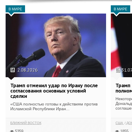
В МИРЕ
В МИРЕ
2.08.2026
31.0
Трамп отменил удар по Ирану после
Трамп 
согласования основных условий
полном
сделки
Некотор
Дональд
«США полностью готовы к действиям против
соглаше
Исламской Республики Иран...
БЛИЖНИЙ ВОСТОК
США
ДОН
5359
1855