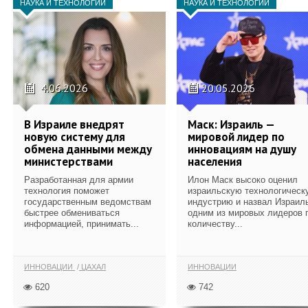
НАУКА И ТЕХНОЛОГИИ
НАУКА И ТЕХНОЛОГИИ
4.06.2026
20.05.2026
В Израиле внедрят
Маск: Израиль —
новую систему для
мировой лидер по
обмена данными между
инновациям на душу
министерствами
населения
Разработанная для армии
Илон Маск высоко оценил
технология поможет
израильскую технологическ
государственным ведомствам
индустрию и назвал Израил
быстрее обмениваться
одним из мировых лидеров 
информацией, принимать...
количеству...
ИННОВАЦИИ
ЦАХАЛ
ИННОВАЦИИ
620
742