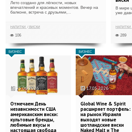
Лето создано для лёгкости, новых
впечатлений и красивых моментов. Вечер на
В мире 
балконе, встреча с друзьями,...
уже дав
НАПИТКИ
ВИСКИ
НАПИТКИ
106
289
БИЗНЕС
БИЗНЕС
25.06.2026
17.05.2026
Отмечаем День
Global Wine & Spirit
независимости США
расширяет портфель:
американским виски:
на рынок Израиля
культовые бренды,
выходят новые
любимые вкусы и
шотландские виски
настоящая свобода
Naked Malt и The