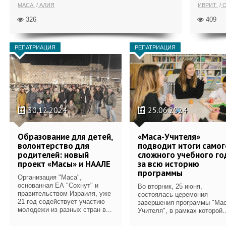
МАСА
АЛИЯ
ИВРИТ
О
326
409
РЕПАТРИАЦИЯ
РЕПАТРИАЦИЯ
30.12.2024
25.06.2024
Образование для детей,
«Маса-Учителя»
волонтерство для
подводит итоги самог
родителей: новый
сложного учебного го
проект «Масы» и НААЛЕ
за всю историю
программы
Организация "Маса",
основанная ЕА "Сохнут" и
Во вторник, 25 июня,
правительством Израиля, уже
состоялась церемония
21 год содействует участию
завершения программы "Мас
молодежи из разных стран в...
Учителя", в рамках которой..