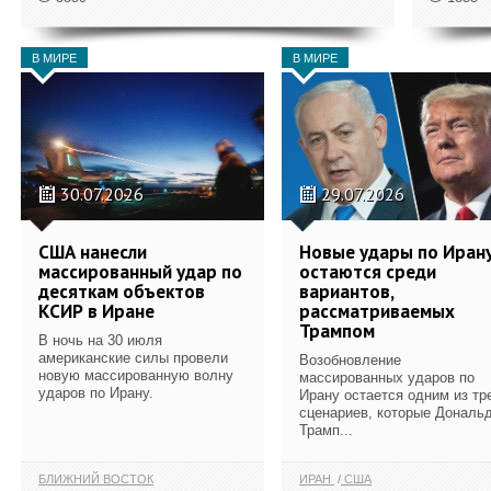
В МИРЕ
В МИРЕ
30.07.2026
29.07.2026
США нанесли
Новые удары по Иран
массированный удар по
остаются среди
десяткам объектов
вариантов,
КСИР в Иране
рассматриваемых
Трампом
В ночь на 30 июля
американские силы провели
Возобновление
новую массированную волну
массированных ударов по
ударов по Ирану.
Ирану остается одним из тр
сценариев, которые Дональ
Трамп...
БЛИЖНИЙ ВОСТОК
ИРАН
США