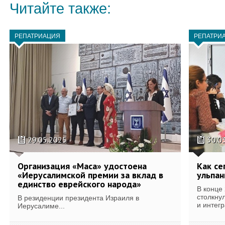
Читайте также:
РЕПАТРИАЦИЯ
РЕПАТРИ
29.05.2025
30.0
Организация «Маса» удостоена
Как се
«Иерусалимской премии за вклад в
ульпан
единство еврейского народа»
В конце
столкну
В резиденции президента Израиля в
и интегр
Иерусалиме...