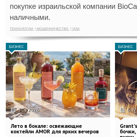
покупке израильской компании BioCa
наличными.
ТЕХНОЛОГИИ
МОШЕННИЧЕСТВО
VISA
БИЗНЕС
БИЗНЕС
3.08.2026
6.07
Лето в бокале: освежающие
Grant'
коктейли AMOR для ярких вечеров
бочки,
виски