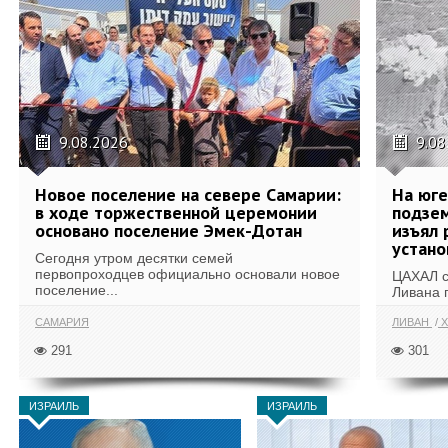
9.08.2026
9.08
Новое поселение на севере Самарии:
На юг
в ходе торжественной церемонии
подзе
основано поселение Эмек-Дотан
изъял 
устан
Сегодня утром десятки семей
первопроходцев официально основали новое
ЦАХАЛ с
поселение...
Ливана 
САМАРИЯ
ЛИВАН
Х
291
301
ИЗРАИЛЬ
ИЗРАИЛЬ