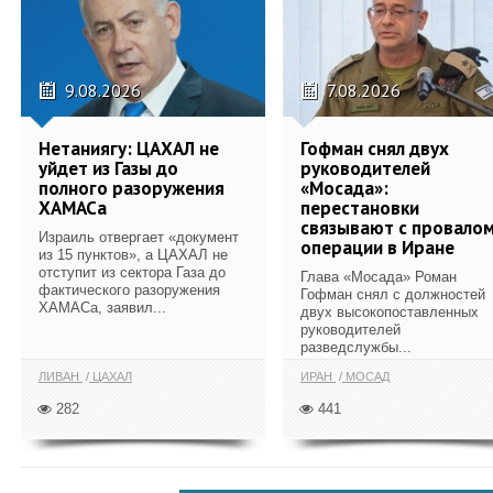
9.08.2026
7.08.2026
Нетаниягу: ЦАХАЛ не
Гофман снял двух
уйдет из Газы до
руководителей
полного разоружения
«Мосада»:
ХАМАСа
перестановки
связывают с провало
Израиль отвергает «документ
операции в Иране
из 15 пунктов», а ЦАХАЛ не
отступит из сектора Газа до
Глава «Мосада» Роман
фактического разоружения
Гофман снял с должностей
ХАМАСа, заявил...
двух высокопоставленных
руководителей
разведслужбы...
ЛИВАН
ЦАХАЛ
ИРАН
МОСАД
282
441