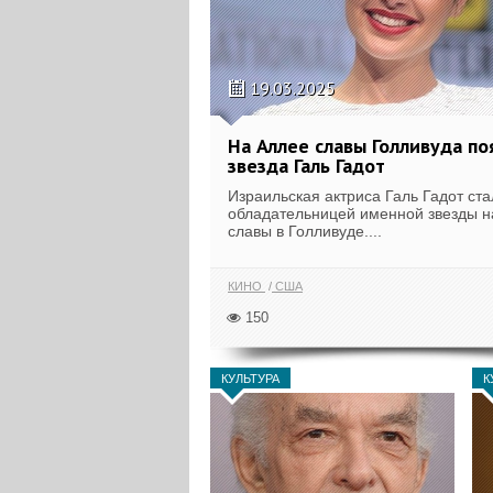
19.03.2025
На Аллее славы Голливуда по
звезда Галь Гадот
Израильская актриса Галь Гадот ста
обладательницей именной звезды н
славы в Голливуде....
КИНО
США
150
КУЛЬТУРА
К