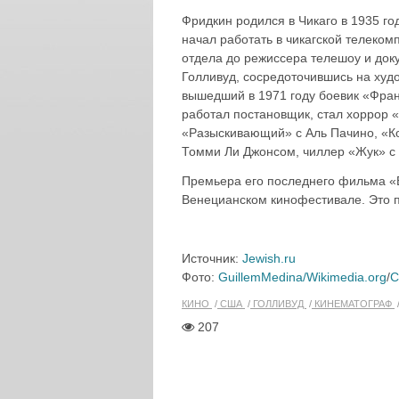
Фридкин родился в Чикаго в 1935 го
начал работать в чикагской телеком
отдела до режиссера телешоу и док
Голливуд, сосредоточившись на худ
вышедший в 1971 году боевик «Фран
работал постановщик, стал хоррор 
«Разыскивающий» с Аль Пачино, «К
Томми Ли Джонсом, чиллер «Жук» с
Премьера его последнего фильма «В
Венецианском кинофестивале. Это п
Источник:
Jewish.ru
Фото:
GuillemMedina/Wikimedia.org
/
C
КИНО
США
ГОЛЛИВУД
КИНЕМАТОГРАФ
207