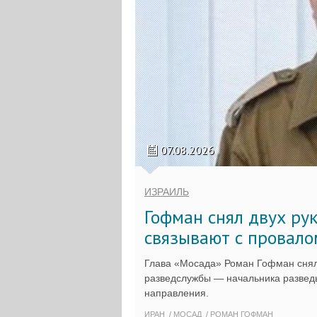
07.08.2026
ИЗРАИЛЬ
Гофман снял двух ру
связывают с провало
Глава «Мосада» Роман Гофман снял
разведслужбы — начальника разведы
направления.
ИРАН
МОСАД
РОМАН ГОФМАН