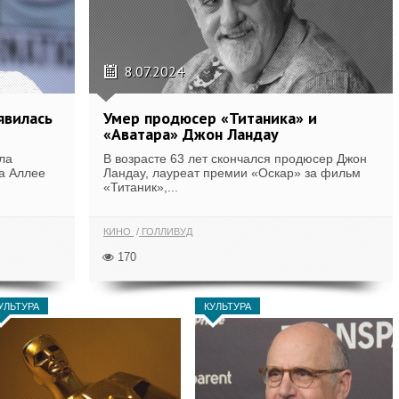
8.07.2024
явилась
Умер продюсер «Титаника» и
«Аватара» Джон Ландау
ла
В возрасте 63 лет скончался продюсер Джон
а Аллее
Ландау, лауреат премии «Оскар» за фильм
«Титаник»,...
КИНО
ГОЛЛИВУД
170
УЛЬТУРА
КУЛЬТУРА