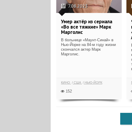
7.08.2023
Умер актёр из сериала
«Во все тяжкие» Марк
Марголис
В больнице «Маунт-Синай» в
Нью-Йорке на 84-м году жизни
скончался актер Марк
Марголис.
КИНО
США
НЬЮ-ЙОРК
152