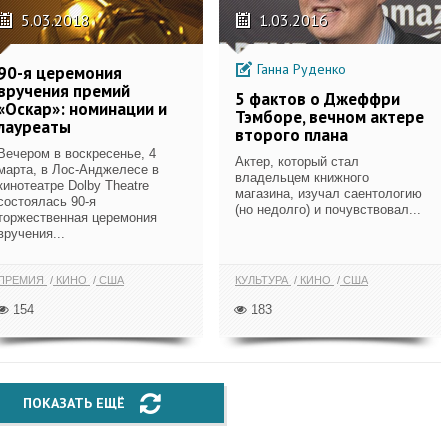
5.03.2018
1.03.2016
Ганна Руденко
90-я церемония
вручения премий
5 фактов о Джеффри
«Оскар»: номинации и
Тэмборе, вечном актере
лауреаты
второго плана
Вечером в воскресенье, 4
Актер, который стал
марта, в Лос-Анджелесе в
владельцем книжного
кинотеатре Dolby Theatre
магазина, изучал саентологию
состоялась 90-я
(но недолго) и почувствовал...
торжественная церемония
вручения...
ПРЕМИЯ
КИНО
США
КУЛЬТУРА
КИНО
США
154
183
ПОКАЗАТЬ ЕЩЁ