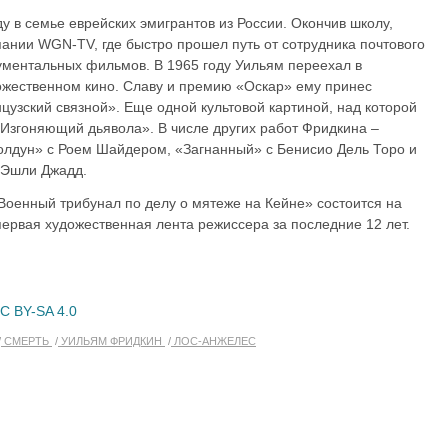
ду в семье еврейских эмигрантов из России. Окончив школу,
пании WGN-TV, где быстро прошел путь от сотрудника почтового
ументальных фильмов. В 1965 году Уильям переехал в
ожественном кино. Славу и премию «Оскар» ему принес
цузский связной». Еще одной культовой картиной, над которой
«Изгоняющий дьявола». В числе других работ Фридкина –
олдун» с Роем Шайдером, «Загнанный» с Бенисио Дель Торо и
 Эшли Джадд.
оенный трибунал по делу о мятеже на Кейне» состоится на
ервая художественная лента режиссера за последние 12 лет.
C BY-SA 4.0
СМЕРТЬ
УИЛЬЯМ ФРИДКИН
ЛОС-АНЖЕЛЕС