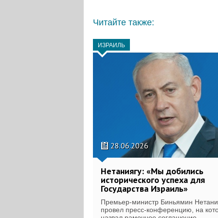
Читайте также:
ИЗРАИЛЬ
28.06.2026
Нетаниягу: «Мы добились
исторического успеха для
Государства Израиль»
Премьер-министр Биньямин Нетани
провел пресс-конференцию, на кот
назвал рамочное соглашение...