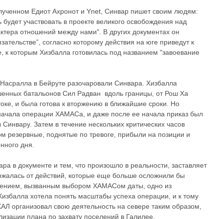
олученном Едиот Ахронот и Ynet, Синвар пишет своим людям:
ь будет участвовать в проекте великого освобождения над
актера отношений между нами". В других документах он
зательстве”, согласно которому действия на юге приведут к
 к которым Хизбалла готовилась под названием "завоевание
н Насралла в Бейруте разочаровали Синвара. Хизбалла
шенных батальонов Сил Радван вдоль границы, от Рош Ха
токе, и была готова к вторжению в ближайшие сроки. Но
начала операции ХАМАСа, и даже после ее начала приказ был
ы Синвару. Затем в течение нескольких критических часов
м резервные, поднятые по тревоге, прибыли на позиции и
нного дня.
а в документе и тем, что произошло в реальности, заставляет
ржалась от действий, которые еще больше осложнили бы
лением, вызванным выбором ХАМАСом даты, одно из
Хизбалла хотела понять масштабы успеха операции, и к тому
ХАЛ организовал свою деятельность на севере таким образом,
изации плана по захвату поселений в Галилее.