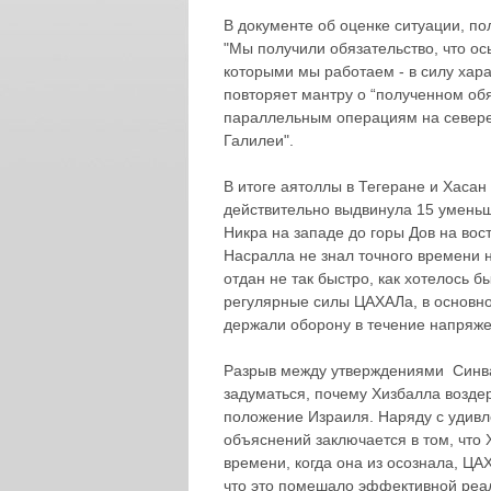
В документе об оценке ситуации, п
"Мы получили обязательство, что ос
которыми мы работаем - в силу хар
повторяет мантру о “полученном обя
параллельным операциям на севере,
Галилеи".
В итоге аятоллы в Тегеране и Хаса
действительно выдвинула 15 умень
Никра на западе до горы Дов на вос
Насралла не знал точного времени 
отдан не так быстро, как хотелось б
регулярные силы ЦАХАЛа, в основно
держали оборону в течение напряже
Разрыв между утверждениями Синвар
задуматься, почему Хизбалла возде
положение Израиля. Наряду с удив
объяснений заключается в том, что 
времени, когда она из осознала, ЦА
что это помешало эффективной реал