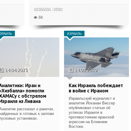
ХИЗБАЛЛА
ИРАН
84
ЗРАИЛЬ
ИЗРАИЛЬ
14.04.2023
14.01.2019
Аналитики: Иран и
Как Израиль побеждает
«Хизбалла» помогли
в войне с Ираном
ХАМАСу с обстрелом
Израильский журналист и
Израиля из Ливана
аналитик Йоханан Виссер
опубликовал статью об
Аналитик рассказал о ракетах,
успехах Израиля в
найденных в готовых к залпам
противостоянии иранской
пусковых установках.
агрессии на Ближнем
Востоке.