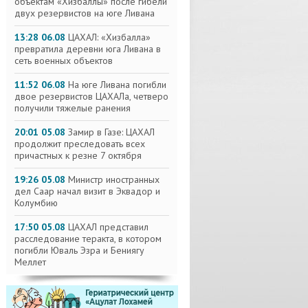
объектам «Хизбаллы» после гибели
двух резервистов на юге Ливана
13:28 06.08
ЦАХАЛ: «Хизбалла»
превратила деревни юга Ливана в
сеть военных объектов
11:52 06.08
На юге Ливана погибли
двое резервистов ЦАХАЛа, четверо
получили тяжелые ранения
20:01 05.08
Замир в Газе: ЦАХАЛ
продолжит преследовать всех
причастных к резне 7 октября
19:26 05.08
Министр иностранных
дел Саар начал визит в Эквадор и
Колумбию
17:50 05.08
ЦАХАЛ представил
расследование теракта, в котором
погибли Юваль Эзра и Бениягу
Меллет