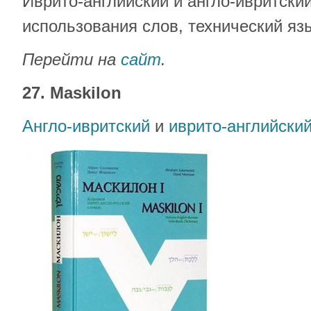
Иврито-английский и англо-ивритски
использования слов, технический язы
Перейти на
сайт
.
27. Maskilon
Англо-ивритский
и
иврито-английски