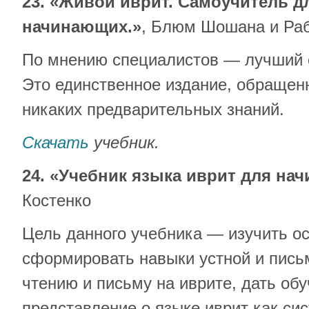
23. «Живой иврит. Самоучитель д
начинающих.»
, Блюм Шошана и Ра
По мнению специалистов — лучший 
Это единственное издание, обращенн
никаких предварительных знаний.
Скачать
учебник.
24. «Учебник языка иврит для на
Костенко
Цель данного учебника — изучить о
сформировать навыки устной и пись
чтению и письму на иврите, дать о
представление о языке иврит как сис