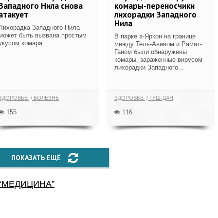
Западного Нила снова
комары-переносчики
атакует
лихорадки Западного
Нила
Лихорадка Западного Нила
может быть вызвана простым
В парке а-Яркон на границе
укусом комара.
между Тель-Авивом и Рамат-
Ганом были обнаружены
комары, зараженные вирусом
лихорадки Западного...
ЗДОРОВЬЕ
БОЛЕЗНЬ
ЗДОРОВЬЕ
ГУШ-ДАН
155
116
ПОКАЗАТЬ ЕЩЁ
“
МЕДИЦИНА
”