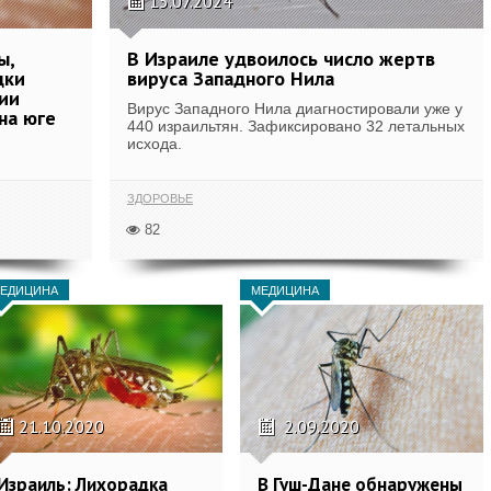
15.07.2024
ы,
В Израиле удвоилось число жертв
дки
вируса Западного Нила
рии
Вирус Западного Нила диагностировали уже у
на юге
440 израильтян. Зафиксировано 32 летальных
исхода.
ЗДОРОВЬЕ
82
ЕДИЦИНА
МЕДИЦИНА
21.10.2020
2.09.2020
Израиль: Лихорадка
В Гуш-Дане обнаружены