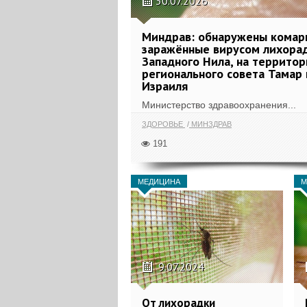
30.07.2026
Миндрав: обнаружены комар
заражённые вирусом лихора
Западного Нила, на террито
регионального совета Тамар 
Израиля
Министерство здравоохранения...
ЗДОРОВЬЕ
МИНЗДРАВ
191
МЕДИЦИНА
М
9.07.2024
От лихорадки