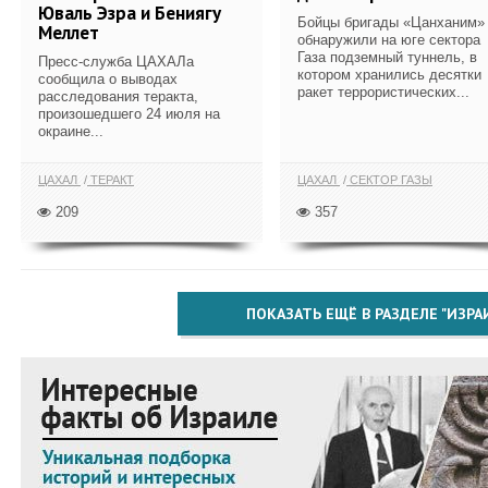
Юваль Эзра и Бениягу
Бойцы бригады «Цанханим»
Меллет
обнаружили на юге сектора
Газа подземный туннель, в
Пресс-служба ЦАХАЛа
котором хранились десятки
сообщила о выводах
ракет террористических...
расследования теракта,
произошедшего 24 июля на
окраине...
ЦАХАЛ
ТЕРАКТ
ЦАХАЛ
СЕКТОР ГАЗЫ
209
357
ПОКАЗАТЬ ЕЩЁ В РАЗДЕЛЕ "ИЗРА