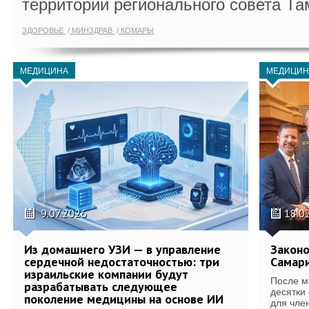
территории регионального совета Та
ЗДОРОВЬЕ
МИНЗДРАВ
КОМАРЫ
МЕДИЦИНА
МЕДИЦИН
9.07.2026
18.0
Из домашнего УЗИ — в управление
Законо
сердечной недостаточностью: три
Самари
израильские компании будут
После м
разрабатывать следующее
десятки
поколение медицины на основе ИИ
для член