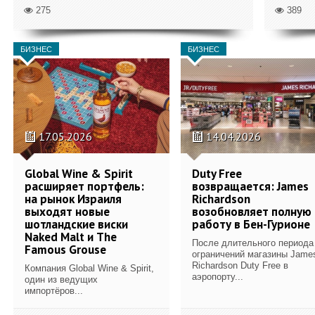
275
389
БИЗНЕС
БИЗНЕС
17.05.2026
14.04.2026
Global Wine & Spirit
Duty Free
расширяет портфель:
возвращается: James
на рынок Израиля
Richardson
выходят новые
возобновляет полную
шотландские виски
работу в Бен-Гурионе
Naked Malt и The
После длительного периода
Famous Grouse
ограничений магазины Jame
Richardson Duty Free в
Компания Global Wine & Spirit,
аэропорту...
один из ведущих
импортёров...