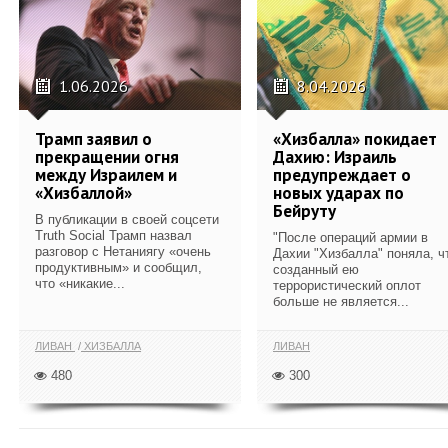
1.06.2026
8.04.2026
Трамп заявил о
«Хизбалла» покидает
прекращении огня
Дахию: Израиль
между Израилем и
предупреждает о
«Хизбаллой»
новых ударах по
Бейруту
В публикации в своей соцсети
Truth Social Трамп назвал
"После операций армии в
разговор с Нетаниягу «очень
Дахии "Хизбалла" поняла, ч
продуктивным» и сообщил,
созданный ею
что «никакие...
террористический оплот
больше не является...
ЛИВАН
ХИЗБАЛЛА
ЛИВАН
480
300