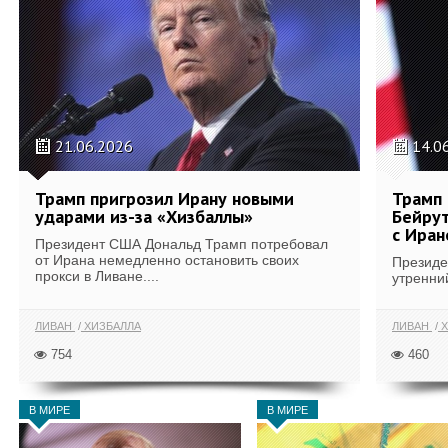
21.06.2026
14.0
Трамп пригрозил Ирану новыми
Трамп 
ударами из-за «Хизбаллы»
Бейрут
с Ира
Президент США Дональд Трамп потребовал
от Ирана немедленно остановить своих
Президе
прокси в Ливане....
утренний
ЛИВАН
ХИЗБАЛЛА
ЛИВАН
Х
754
460
В МИРЕ
В МИРЕ