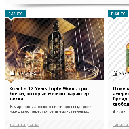
БИЗНЕС
БИЗНЕС
6.07.2026
25.0
Grant's 12 Years Triple Wood: три
Отмеч
бочки, которые меняют характер
америк
виски
бренды
свобо
В мире шотландского виски срок выдержки
уже давно перестал быть единственным...
4 июля 
НАПИТКИ
ВИСКИ
НАПИТКИ