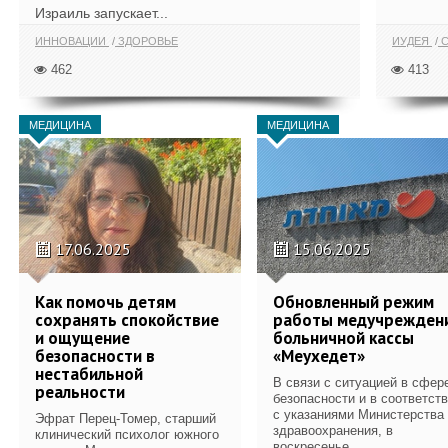
Израиль запускает...
ИННОВАЦИИ
ЗДОРОВЬЕ
ИУДЕЯ
С
462
413
МЕДИЦИНА
МЕДИЦИНА
17.06.2025
15.06.2025
Как помочь детям
Обновленный режим
сохранять спокойствие
работы медучрежден
и ощущение
больничной кассы
безопасности в
«Меухедет»
нестабильной
В связи с ситуацией в сфер
реальности
безопасности и в соответст
с указаниями Министерства
Эфрат Перец-Томер, старший
здравоохранения, в
клинический психолог южного
воскресенье...