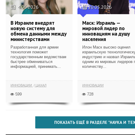
4.06.2026
20.05.2026
В Израиле внедрят
Маск: Израиль —
новую систему для
мировой лидер по
обмена данными между
инновациям на душу
министерствами
населения
Разработанная для армии
Илон Маск высоко оценил
технология поможет
израильскую технологическ
государственным ведомствам
индустрию и назвал Израил
быстрее обмениваться
одним из мировых лидеров 
информацией, принимать...
количеству...
ИННОВАЦИИ
ЦАХАЛ
ИННОВАЦИИ
599
728
ПОКАЗАТЬ ЕЩЁ В РАЗДЕЛЕ "НАУКА И Т