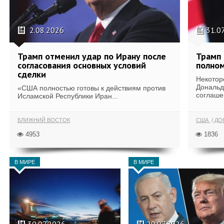
2.08.2026
31.0
Трамп отменил удар по Ирану после
Трамп 
согласования основных условий
полном
сделки
Некотор
Дональд
«США полностью готовы к действиям против
соглаше
Исламской Республики Иран...
БЛИЖНИЙ ВОСТОК
США
ДОН
4953
1836
В МИРЕ
В МИРЕ
30.07.2026
29.07.2026