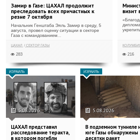
Замир в Газе: ЦАХАЛ продолжит
Минист
преследовать всех причастных к
визит 
резне 7 октября
«Благод
диплома
Начальник Генштаба Эяль Замир в среду, 5
укрепит
августа, провел оценку ситуации в секторе
Газа с командованием...
ЦАХАЛ
СЕКТОР ГАЗЫ
КОЛУМБИ
283
216
ИЗРАИЛЬ
ИЗРАИЛЬ
5.08.2026
5.08.2026
ЦАХАЛ представил
В подземном туннеле 
расследование теракта,
юге Газы обнаружены
в котором погибли
десятки ракет