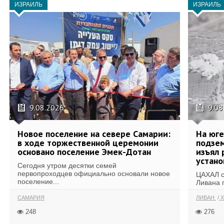
ИЗРАИЛЬ
ИЗРАИЛЬ
9.08.2026
9.08
Новое поселение на севере Самарии:
На юг
в ходе торжественной церемонии
подзе
основано поселение Эмек-Дотан
изъял 
устан
Сегодня утром десятки семей
первопроходцев официально основали новое
ЦАХАЛ с
поселение...
Ливана 
САМАРИЯ
ЛИВАН
Х
248
276