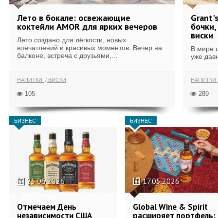
Лето в бокале: освежающие
Grant'
коктейли AMOR для ярких вечеров
бочки,
виски
Лето создано для лёгкости, новых
впечатлений и красивых моментов. Вечер на
В мире 
балконе, встреча с друзьями,...
уже дав
НАПИТКИ
ВИСКИ
НАПИТКИ
105
289
БИЗНЕС
БИЗНЕС
25.06.2026
17.05.2026
Отмечаем День
Global Wine & Spirit
независимости США
расширяет портфель: