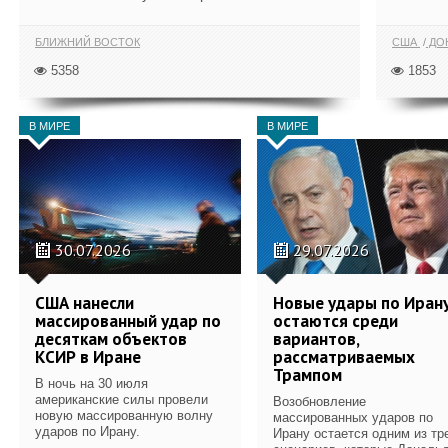
БЛИЖНИЙ ВОСТОК
США
ДОН
5358
1853
В МИРЕ
В МИРЕ
30.07.2026
29.07.2026
США нанесли
Новые удары по Иран
массированный удар по
остаются среди
десяткам объектов
вариантов,
КСИР в Иране
рассматриваемых
Трампом
В ночь на 30 июля
американские силы провели
Возобновление
новую массированную волну
массированных ударов по
ударов по Ирану.
Ирану остается одним из тр