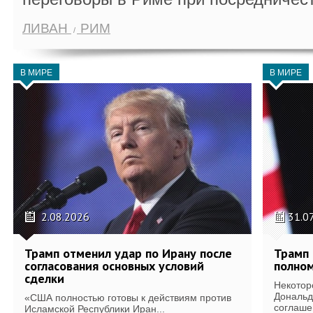
ЛИВАН
РИМ
В МИРЕ
В МИРЕ
2.08.2026
31.0
Трамп отменил удар по Ирану после
Трамп 
согласования основных условий
полном
сделки
Некотор
Дональд
«США полностью готовы к действиям против
соглаше
Исламской Республики Иран...