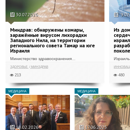
30.07.2026
9.07
Миндрав: обнаружены комары,
Из дом
заражённые вирусом лихорадки
сердеч
Западного Нила, на территории
израил
регионального совета Тамар на юге
разра
Израиля
поколе
Министерство здравоохранения...
Израиль 
ЗДОРОВЬЕ
МИНЗДРАВ
ИННОВА
213
480
МЕДИЦИНА
МЕДИЦИНА
18.02.2026
17.06.2025