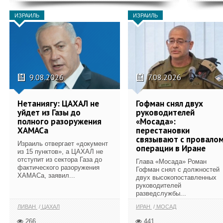
ИЗРАИЛЬ
ИЗРАИЛЬ
9.08.2026
7.08.2026
Нетаниягу: ЦАХАЛ не
Гофман снял двух
уйдет из Газы до
руководителей
полного разоружения
«Мосада»:
ХАМАСа
перестановки
связывают с провало
Израиль отвергает «документ
операции в Иране
из 15 пунктов», а ЦАХАЛ не
отступит из сектора Газа до
Глава «Мосада» Роман
фактического разоружения
Гофман снял с должностей
ХАМАСа, заявил...
двух высокопоставленных
руководителей
разведслужбы...
ЛИВАН
ЦАХАЛ
ИРАН
МОСАД
266
441