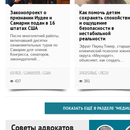
Законопроект о
Как помочь детям
признании Иудеи и
сохранять спокойств
Самарии подан в 16
и ощущение
штатах США
безопасности в
нестабильной
После многолетней работы,
реальности
включавшей десятки
ознакомительных туров по
Эфрат Перец-Томер, старши
Самарии для членов
клинический психолог южно
Конгресса, сенаторов,
округа «Меухедет»,
законодателей...
объясняет, как создать...
ИУДЕЯ
САМАРИЯ
США
ЗДОРОВЬЕ
ДЕТИ
437
381
ПОКАЗАТЬ ЕЩЁ В РАЗДЕЛЕ "МЕДИ