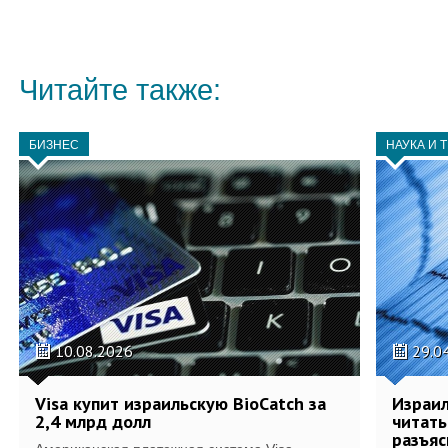
Читайте также:
БИЗНЕС
НАУКА И 
10.08.2026
29.0
Visa купит израильскую BioCatch за
Израил
2,4 млрд долл
читат
разъяс