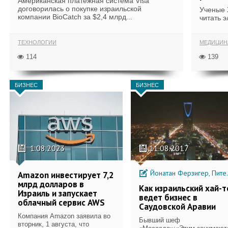
Американская платежная система Visa
договорилась о покупке израильской
Ученые 
компании BioCatch за $2,4 млрд...
читать 
ТЕХНОЛОГИИ
МЕДИЦИ
114
139
БИЗНЕС
БИЗНЕС
1.08.2023
11.08.2017
Йонатан Ферзигер, Питер Вальдман
Amazon инвестирует 7,2
млрд долларов в
Как израильский хай-т
Израиль и запускает
ведет бизнес в
облачный сервис AWS
Саудовской Аравии
Компания Amazon заявила во
Бывший шеф
вторник, 1 августа, что