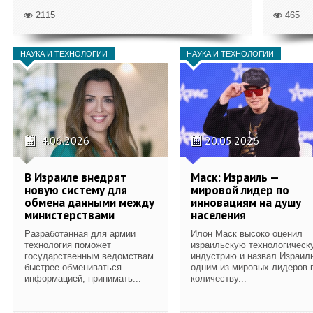
2115
465
НАУКА И ТЕХНОЛОГИИ
НАУКА И ТЕХНОЛОГИИ
4.06.2026
20.05.2026
В Израиле внедрят
Маск: Израиль —
новую систему для
мировой лидер по
обмена данными между
инновациям на душу
министерствами
населения
Разработанная для армии
Илон Маск высоко оценил
технология поможет
израильскую технологическ
государственным ведомствам
индустрию и назвал Израил
быстрее обмениваться
одним из мировых лидеров 
информацией, принимать...
количеству...